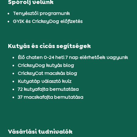
Spórolj velünk
Tenyésztői programunk
GYIK és CricksyDog előfizetés
Kutyás és cicás segítségek
Élő chaten 0-24 heti 7 nap elérhetőek vagyunk
CricksyDog kutyás blog
CricksyCat macskás blog
Kutyatáp választó kvíz
72 kutyafajta bemutatása
37 macskafajta bemutatása
Vásárlási tudnivalók