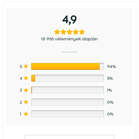
4,9
18 958 vélemények alapján
5
94%
4
5%
3
1%
2
0%
1
0%