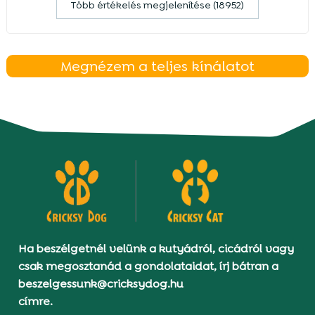
Több értékelés megjelenítése (18952)
Megnézem a teljes kínálatot
Ha beszélgetnél velünk a kutyádról, cicádról vagy
csak megosztanád a gondolataidat, írj bátran a
beszelgessunk@cricksydog.hu
címre.