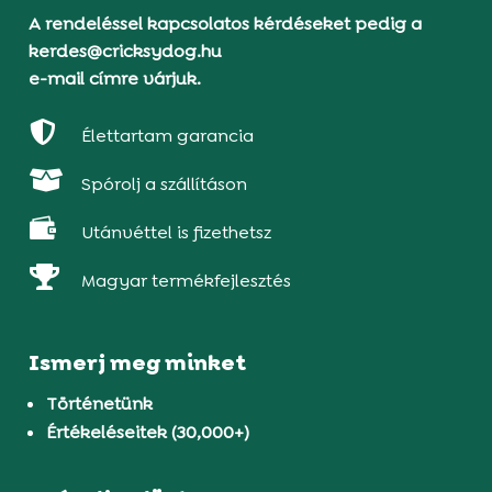
A rendeléssel kapcsolatos kérdéseket pedig a
kerdes@cricksydog.hu
e-mail címre várjuk.

Élettartam garancia

Spórolj a szállításon

Utánvéttel is fizethetsz

Magyar termékfejlesztés
Ismerj meg minket
Történetünk
Értékeléseitek (30,000+)