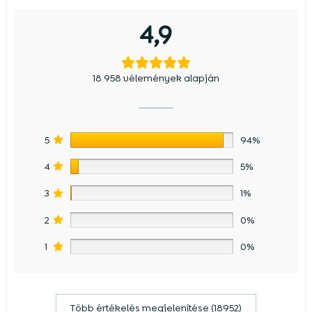
4,9
18 958 vélemények alapján
5
94%
4
5%
3
1%
2
0%
1
0%
Több értékelés megjelenítése (18952)