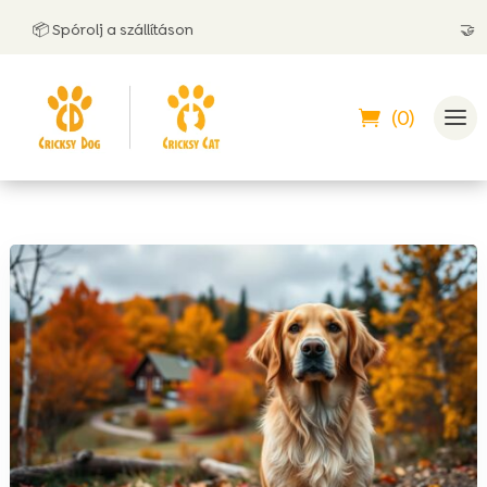
📦 Spórolj a szállításon
🤝 Utánvé
(0)