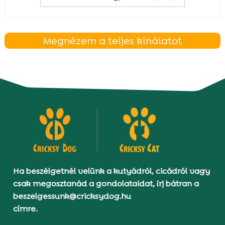
Megnézem a teljes kínálatot
Ha beszélgetnél velünk a kutyádról, cicádról vagy
csak megosztanád a gondolataidat, írj bátran a
beszelgessunk@cricksydog.hu
címre.