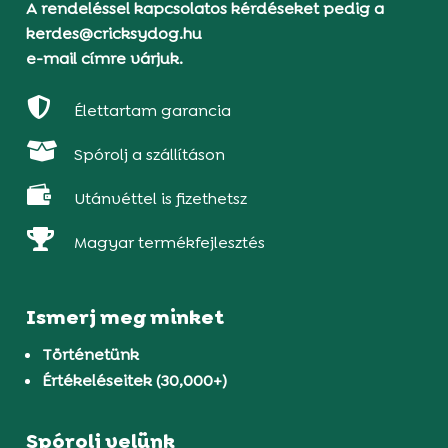
A rendeléssel kapcsolatos kérdéseket pedig a
kerdes@cricksydog.hu
e-mail címre várjuk.

Élettartam garancia

Spórolj a szállításon

Utánvéttel is fizethetsz

Magyar termékfejlesztés
Ismerj meg minket
Történetünk
Értékeléseitek (30,000+)
Spórolj velünk