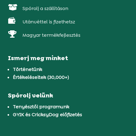

Spórolj a szállításon

Utánvéttel is fizethetsz

Magyar termékfejlesztés
Ismerj meg minket
Történetünk
Értékeléseitek (30,000+)
Spórolj velünk
Tenyésztői programunk
GYIK és CricksyDog előfizetés