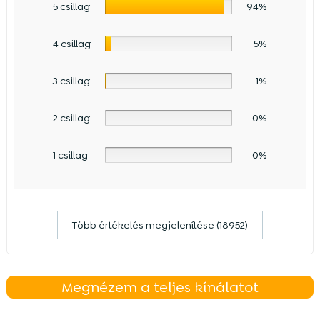
5 csillag
94%
4 csillag
5%
3 csillag
1%
2 csillag
0%
1 csillag
0%
Több értékelés megjelenítése (18952)
Megnézem a teljes kínálatot