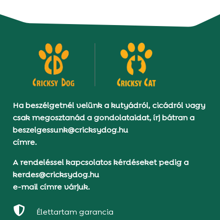
Ha beszélgetnél velünk a kutyádról, cicádról vagy
csak megosztanád a gondolataidat, írj bátran a
beszelgessunk@cricksydog.hu
címre.
A rendeléssel kapcsolatos kérdéseket pedig a
kerdes@cricksydog.hu
e-mail címre várjuk.

Élettartam garancia