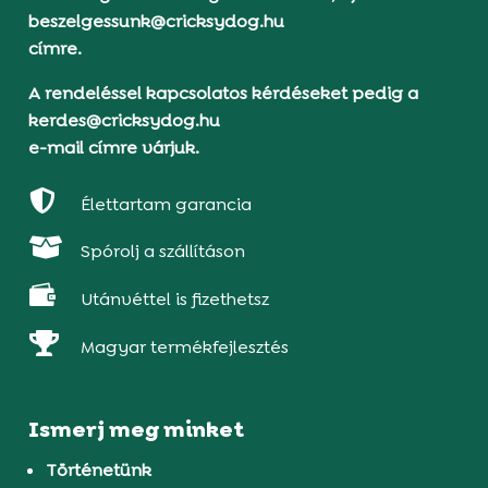
beszelgessunk@cricksydog.hu
címre.
A rendeléssel kapcsolatos kérdéseket pedig a
kerdes@cricksydog.hu
e-mail címre várjuk.

Élettartam garancia

Spórolj a szállításon

Utánvéttel is fizethetsz

Magyar termékfejlesztés
Ismerj meg minket
Történetünk