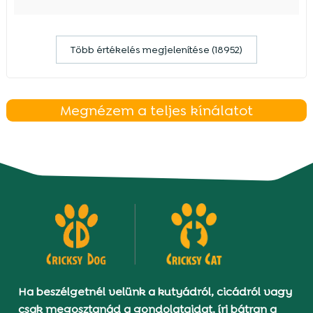
Több értékelés megjelenítése (18952)
Megnézem a teljes kínálatot
Ha beszélgetnél velünk a kutyádról, cicádról vagy
csak megosztanád a gondolataidat, írj bátran a