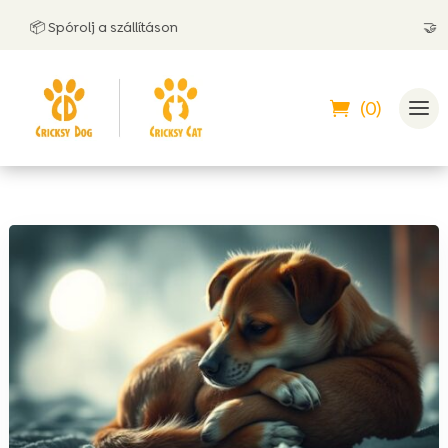
📦 Spórolj a szállításon
🤝 Utánvé
(0)