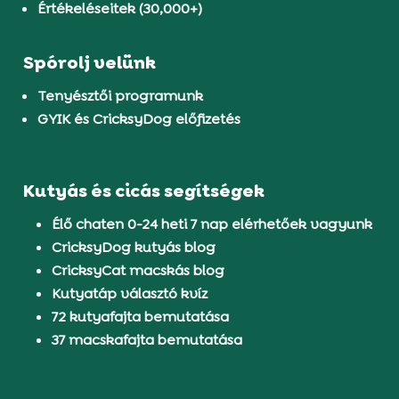
Értékeléseitek (30,000+)
Spórolj velünk
Tenyésztői programunk
GYIK és CricksyDog előfizetés
Kutyás és cicás segítségek
Élő chaten 0-24 heti 7 nap elérhetőek vagyunk
CricksyDog kutyás blog
CricksyCat macskás blog
Kutyatáp választó kvíz
72 kutyafajta bemutatása
37 macskafajta bemutatása