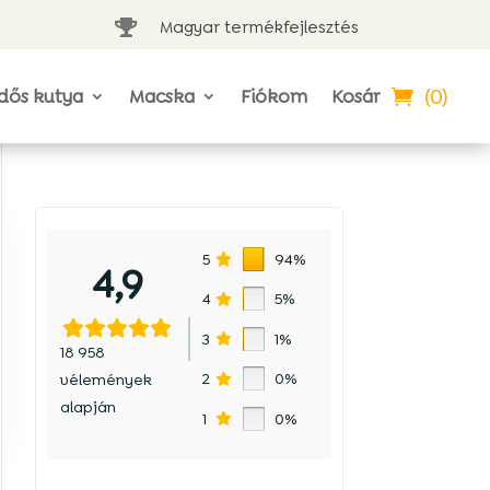
Magyar termékfejlesztés

(0)
dős kutya
Macska
Fiókom
Kosár
5
94%
4,9
4
5%
3
1%
18 958
2
0%
vélemények
alapján
1
0%