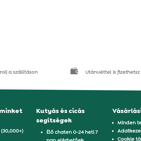

olj a szállításon
Utánvéttel is fizethetsz
 minket
Kutyás és cicás
Vásárlás
segítségek
Minden t
 (30,000+)
Adatkezel
Élő chaten 0-24 heti 7
Cookie tá
nap elérhetőek