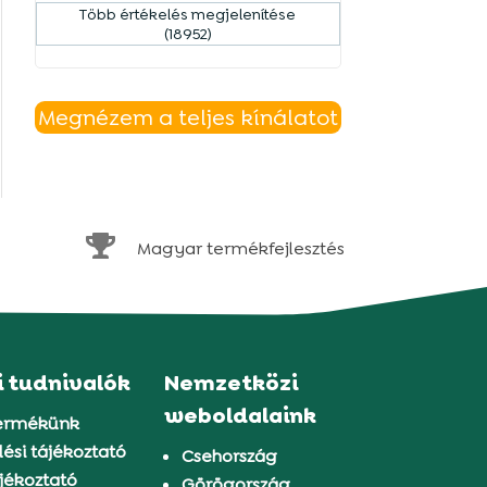
Több értékelés megjelenítése
(18952)
Megnézem a teljes kínálatot

Magyar termékfejlesztés
i tudnivalók
Nemzetközi
weboldalaink
ermékünk
ési tájékoztató
Csehország
jékoztató
Görögország