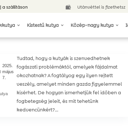
j a szállításon
Utánvéttel is fizethetsz

kkutya
Kistestű kutya
Közép-nagy kutya
I
Tudtad, hogy a kutyák is szenvedhetnek
2025.
fogászati problémáktól, amelyek fájdalmat
május
okozhatnak? A fogtályog egy ilyen rejtett
7.
veszély, amelyet minden gazda figyelemmel
kísérhet. De hogyan ismerhetjük fel időben a
utya
fogbetegség jeleit, és mit tehetünk
kedvencünkért?...