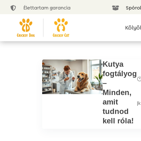
Élettartam garancia
Spórol


Kölyö
Kutya
fogtályog
–
Minden,
amit
|
k
tudnod
kell róla!