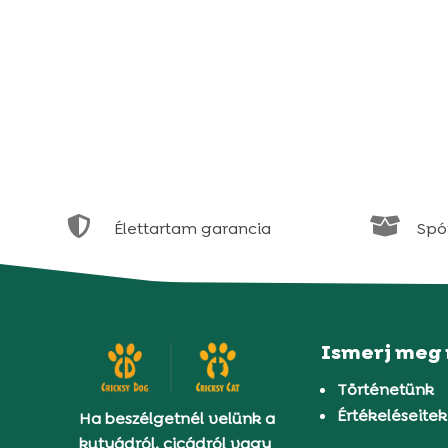


Élettartam garancia
Spór
Ismerj meg
Történetünk
Értékeléseitek
Ha beszélgetnél velünk a
kutyádról, cicádról vagy