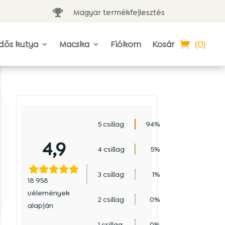
Magyar termékfejlesztés

(0)
dős kutya
Macska
Fiókom
Kosár
5 csillag
94%
4,9
4 csillag
5%
3 csillag
1%
18 958
vélemények
2 csillag
0%
alapján
1 csillag
0%