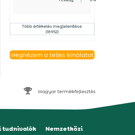
Több értékelés megjelenítése
(18952)
Megnézem a teljes kínálatot

Magyar termékfejlesztés
i tudnivalók
Nemzetközi