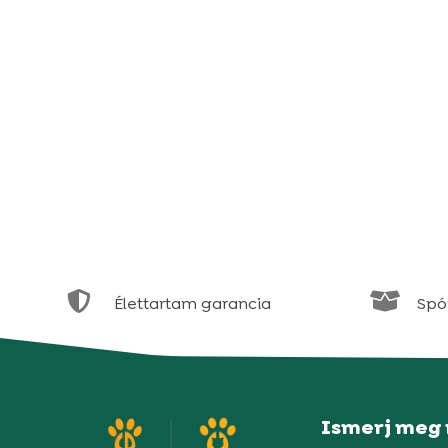


Élettartam garancia
Spór
Ismerj meg