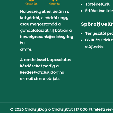
Történetünk
Értékeléseitek
Ha beszélgetnél velünk a
kutyádról, cicádról vagy
Spórolj vel
csak megosztanád a
gondolataidat, írj bátran a
Tenyésztői p
beszelgessunk@cricksydog.
GYIK és Crick
hu
előfizetés
címre.
A rendeléssel kapcsolatos
kérdéseket pedig a
kerdes@cricksydog.hu
e-mail címre várjuk.
© 2026 CricksyDog & CricksyCat
|
17 000 Ft feletti ren