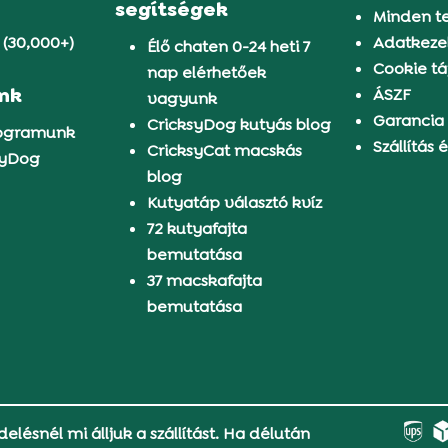
segítségek
Minden t
 (30,000+)
Adatkezel
Élő chaten 0-24 heti 7
Cookie tá
nap elérhetőek
ünk
ÁSZF
vagyunk
Garancia
CricksyDog kutyás blog
rogramunk
Szállítás é
CricksyCat macskás
syDog
blog
Kutyatáp választó kvíz
72 kutyafajta
bemutatása
37 macskafajta
bemutatása
delésnél mi álljuk a szállítást. Ha délután