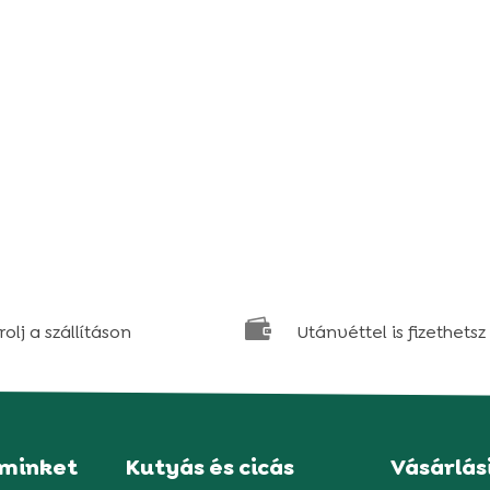

olj a szállításon
Utánvéttel is fizethetsz
 minket
Kutyás és cicás
Vásárlás