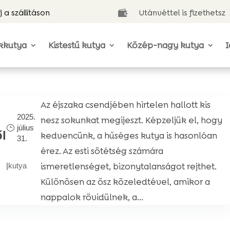
j a szállításon
Utánvéttel is fizethetsz

kkutya
Kistestű kutya
Közép-nagy kutya
I
Az éjszaka csendjében hirtelen hallott kis
2025.
nesz sokunkat megijeszt. Képzeljük el, hogy
július
ől
kedvencünk, a hűséges kutya is hasonlóan
31.
érez. Az esti sötétség számára
ismeretlenséget, bizonytalanságot rejthet.
|
kutya
Különösen az ősz közeledtével, amikor a
nappalok rövidülnek, a...