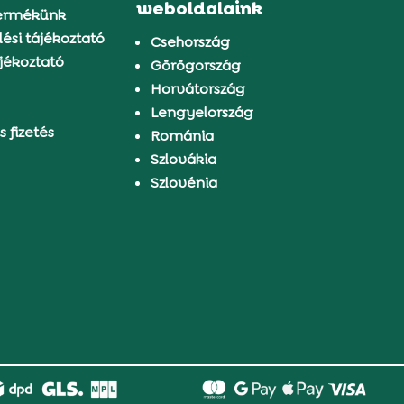
weboldalaink
ermékünk
ési tájékoztató
Csehország
jékoztató
Görögország
Horvátország
Lengyelország
s fizetés
Románia
Szlovákia
Szlovénia