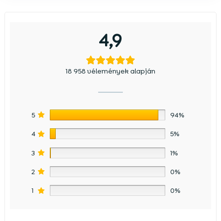
4,9
18 958 vélemények alapján
5
94%
4
5%
3
1%
2
0%
1
0%