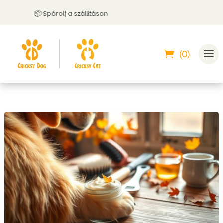
📦 Spórolj a szállításon
🤝
(0)