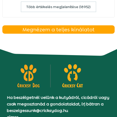
Több értékelés megjelenítése (18952)
Megnézem a teljes kínálatot
Ha beszélgetnél velünk a kutyádról, cicádról vagy
csak megosztanád a gondolataidat, írj bátran a
beszelgessunk@cricksydog.hu