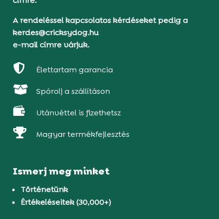
címre.
A rendeléssel kapcsolatos kérdéseket pedig a
kerdes@cricksydog.hu
e-mail címre várjuk.

Élettartam garancia

Spórolj a szállításon

Utánvéttel is fizethetsz

Magyar termékfejlesztés
Ismerj meg minket
Történetünk
Értékeléseitek (30,000+)