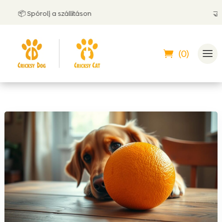
📦 Spórolj a szállításon
🤝 Utánv
(0)