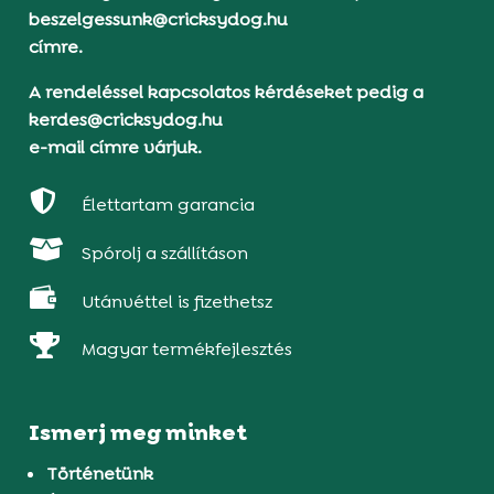
beszelgessunk@cricksydog.hu
címre.
A rendeléssel kapcsolatos kérdéseket pedig a
kerdes@cricksydog.hu
e-mail címre várjuk.

Élettartam garancia

Spórolj a szállításon

Utánvéttel is fizethetsz

Magyar termékfejlesztés
Ismerj meg minket
Történetünk