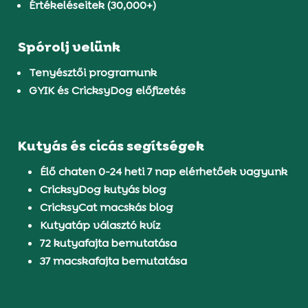
Értékeléseitek (30,000+)
Spórolj velünk
Tenyésztői programunk
GYIK és CricksyDog előfizetés
Kutyás és cicás segítségek
Élő chaten 0-24 heti 7 nap elérhetőek vagyunk
CricksyDog kutyás blog
CricksyCat macskás blog
Kutyatáp választó kvíz
72 kutyafajta bemutatása
37 macskafajta bemutatása