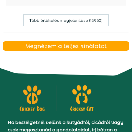
Több értékelés megjelenítése (18950)
Megnézem a teljes kínálatot
Ha beszélgetnél velünk a kutyádról, cicádról vagy
csak megosztanád a gondolataidat, írj bátran a