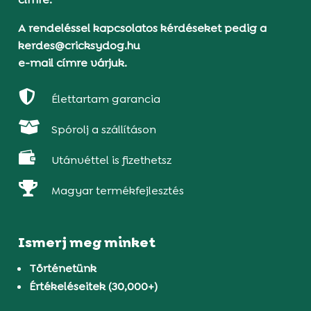
A rendeléssel kapcsolatos kérdéseket pedig a
kerdes@cricksydog.hu
e-mail címre várjuk.

Élettartam garancia

Spórolj a szállításon

Utánvéttel is fizethetsz

Magyar termékfejlesztés
Ismerj meg minket
Történetünk
Értékeléseitek (30,000+)