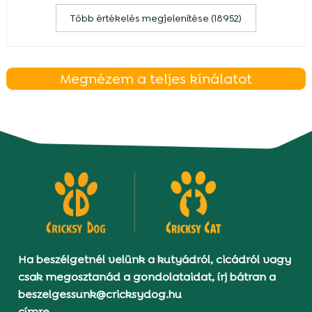
Több értékelés megjelenítése (18952)
Megnézem a teljes kínálatot
Ha beszélgetnél velünk a kutyádról, cicádról vagy
csak megosztanád a gondolataidat, írj bátran a
beszelgessunk@cricksydog.hu
címre.