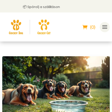
📦 Spórolj a szállításon
(0)