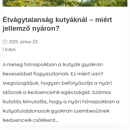
Étvágytalanság kutyáknál – miért
jellemző nyáron?
2025. június 23.
|
kutya
A meleg hónapokban a kutyák gyakran
kevesebbet fogyasztanak. Ez miért van?
Megvizsgáljuk, hogyan befolyásolja a nyári
időszak a kedvenceink egészségét. Számos
kutatás kimutatta, hogy a nyári hónapokban a
kutyatulajdonosok gyakran szembesülnek
kedvenceik csökkent...