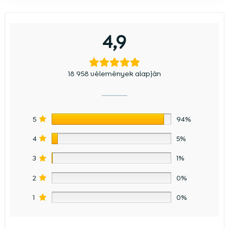
4,9
18 958 vélemények alapján
5
94%
4
5%
3
1%
2
0%
1
0%