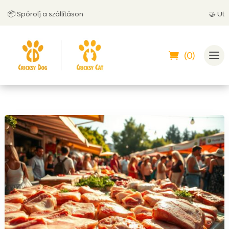
 Spórolj a szállításon
🤝 Utánvétt
(0)