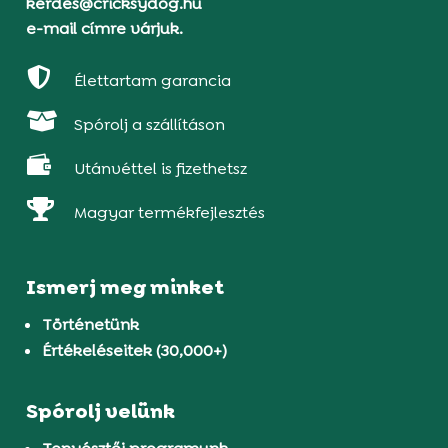
kerdes@cricksydog.hu
e-mail címre várjuk.

Élettartam garancia

Spórolj a szállításon

Utánvéttel is fizethetsz

Magyar termékfejlesztés
Ismerj meg minket
Történetünk
Értékeléseitek (30,000+)
Spórolj velünk