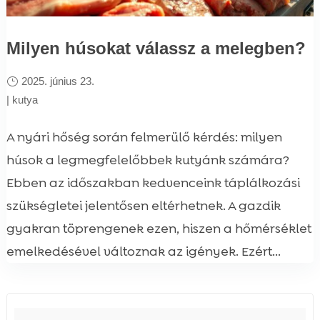
Milyen húsokat válassz a melegben?
2025. június 23.
|
kutya
A nyári hőség során felmerülő kérdés: milyen
húsok a legmegfelelőbbek kutyánk számára?
Ebben az időszakban kedvenceink táplálkozási
szükségletei jelentősen eltérhetnek. A gazdik
gyakran töprengenek ezen, hiszen a hőmérséklet
emelkedésével változnak az igények. Ezért...