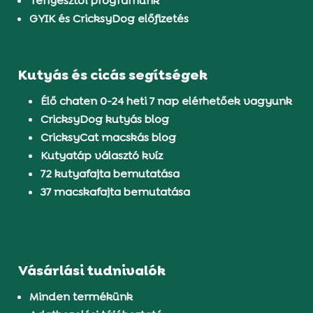
Tenyésztői programunk
GYIK és CricksyDog előfizetés
Kutyás és cicás segítségek
Élő chaten 0-24 heti 7 nap elérhetőek vagyunk
CricksyDog kutyás blog
CricksyCat macskás blog
Kutyatáp választó kvíz
72 kutyafajta bemutatása
37 macskafajta bemutatása
Vásárlási tudnivalók
Minden termékünk