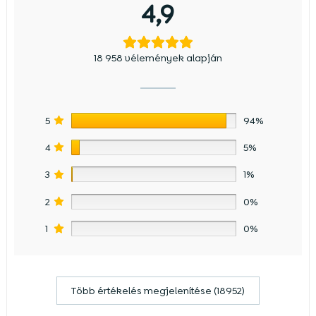
4,9
18 958 vélemények alapján
5
94%
4
5%
3
1%
2
0%
1
0%
Több értékelés megjelenítése (18952)