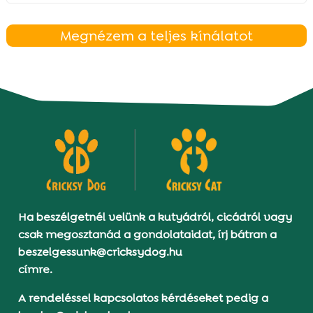
Megnézem a teljes kínálatot
Ha beszélgetnél velünk a kutyádról, cicádról vagy
csak megosztanád a gondolataidat, írj bátran a
beszelgessunk@cricksydog.hu
címre.
A rendeléssel kapcsolatos kérdéseket pedig a