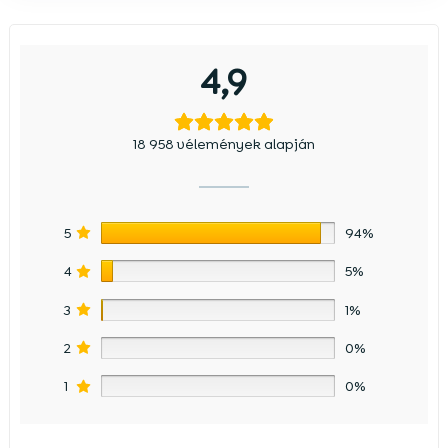
4,9
18 958 vélemények alapján
5
94%
4
5%
3
1%
2
0%
1
0%