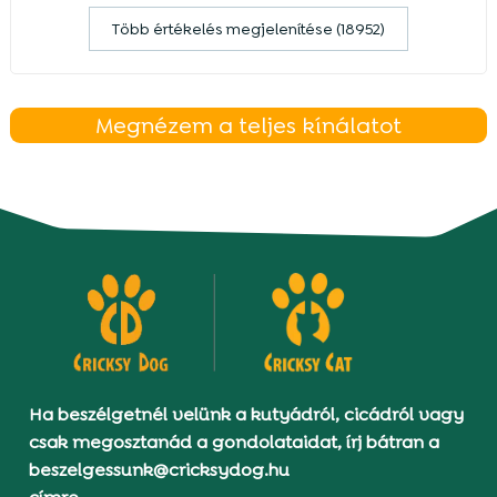
Több értékelés megjelenítése (18952)
Megnézem a teljes kínálatot
Ha beszélgetnél velünk a kutyádról, cicádról vagy
csak megosztanád a gondolataidat, írj bátran a
beszelgessunk@cricksydog.hu