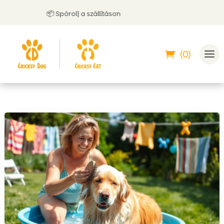
📦 Spórolj a szállításon
(0)