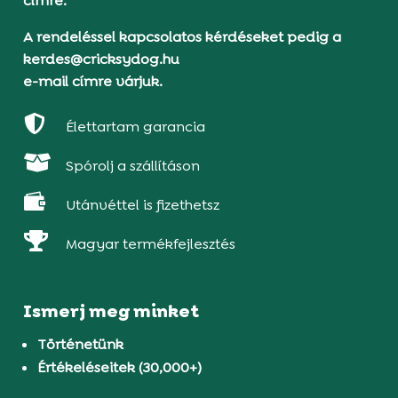
címre.
A rendeléssel kapcsolatos kérdéseket pedig a
kerdes@cricksydog.hu
e-mail címre várjuk.

Élettartam garancia

Spórolj a szállításon

Utánvéttel is fizethetsz

Magyar termékfejlesztés
Ismerj meg minket
Történetünk
Értékeléseitek (30,000+)