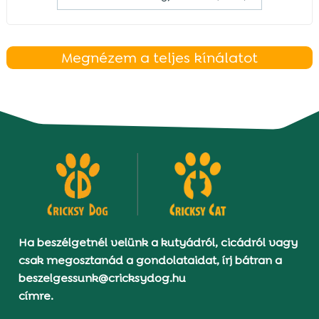
Megnézem a teljes kínálatot
Ha beszélgetnél velünk a kutyádról, cicádról vagy
csak megosztanád a gondolataidat, írj bátran a
beszelgessunk@cricksydog.hu
címre.