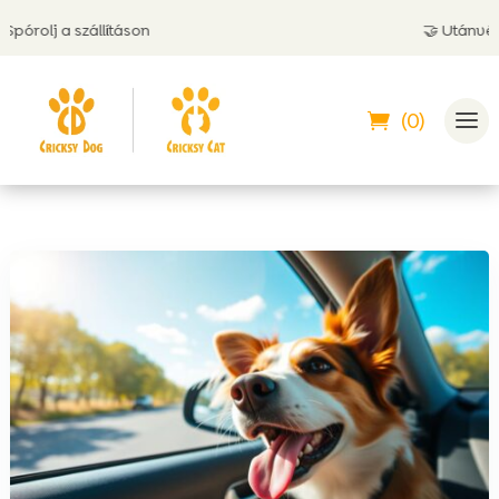
olj a szállításon
🤝 Utánvéttel is
(0)