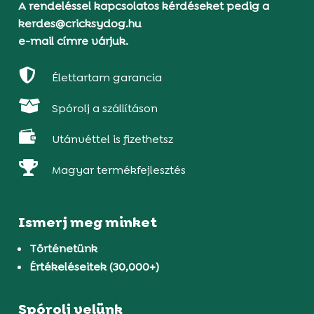
A rendeléssel kapcsolatos kérdéseket pedig a
kerdes@cricksydog.hu
e-mail címre várjuk.

Élettartam garancia

Spórolj a szállításon

Utánvéttel is fizethetsz

Magyar termékfejlesztés
Ismerj meg minket
Történetünk
Értékeléseitek (30,000+)
Spórolj velünk