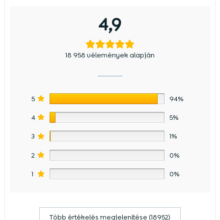
4,9
18 958 vélemények alapján
5
94%
4
5%
3
1%
2
0%
1
0%
Több értékelés megjelenítése (18952)