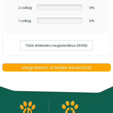
2 csillag
0%
1 csillag
0%
Több értékelés megjelenítése (18952)
Megnézem a teljes kínálatot