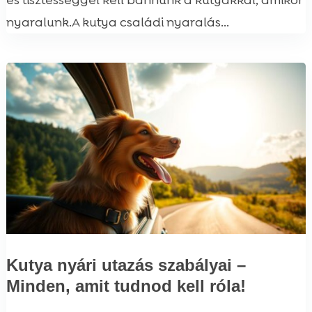
és tisztességgel kell bánnunk a kutyákkal, amikor
nyaralunk.A kutya családi nyaralás...
Kutya nyári utazás szabályai –
Minden, amit tudnod kell róla!