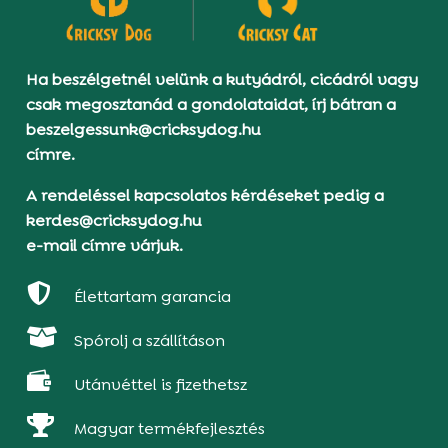
Ha beszélgetnél velünk a kutyádról, cicádról vagy
csak megosztanád a gondolataidat, írj bátran a
beszelgessunk@cricksydog.hu
címre.
A rendeléssel kapcsolatos kérdéseket pedig a
kerdes@cricksydog.hu
e-mail címre várjuk.

Élettartam garancia

Spórolj a szállításon

Utánvéttel is fizethetsz

Magyar termékfejlesztés