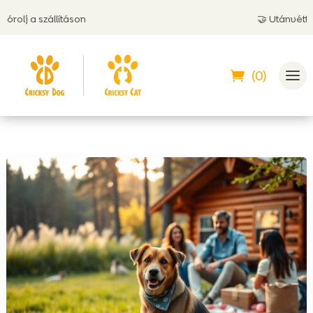
 a szállításon
🤝 Utánvéttel is fiz
(0)