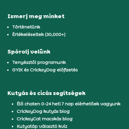
Ismerj meg minket
Történetünk
Értékeléseitek (30,000+)
Spórolj velünk
Tenyésztői programunk
GYIK és CricksyDog előfizetés
Kutyás és cicás segítségek
Élő chaten 0-24 heti 7 nap elérhetőek vagyunk
CricksyDog kutyás blog
CricksyCat macskás blog
Kutyatáp választó kvíz