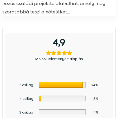
közös családi projektté alakulhat, amely még
szorosabbá teszi a köteléket...
4,9
18 958 vélemények alapján
5 csillag
94%
4 csillag
5%
3 csillag
1%