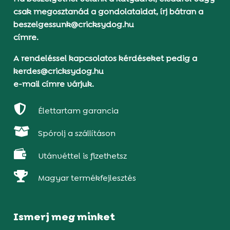
csak megosztanád a gondolataidat, írj bátran a
beszelgessunk@cricksydog.hu
címre.
A rendeléssel kapcsolatos kérdéseket pedig a
kerdes@cricksydog.hu
e-mail címre várjuk.

Élettartam garancia

Spórolj a szállításon

Utánvéttel is fizethetsz

Magyar termékfejlesztés
Ismerj meg minket