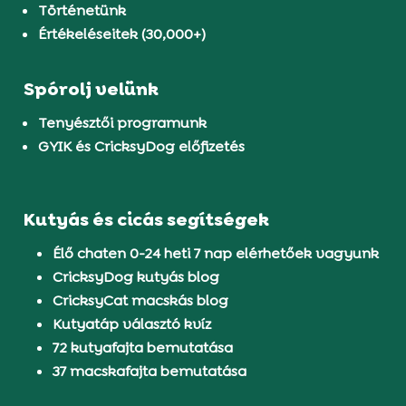
Történetünk
Értékeléseitek (30,000+)
Spórolj velünk
Tenyésztői programunk
GYIK és CricksyDog előfizetés
Kutyás és cicás segítségek
Élő chaten 0-24 heti 7 nap elérhetőek vagyunk
CricksyDog kutyás blog
CricksyCat macskás blog
Kutyatáp választó kvíz
72 kutyafajta bemutatása
37 macskafajta bemutatása