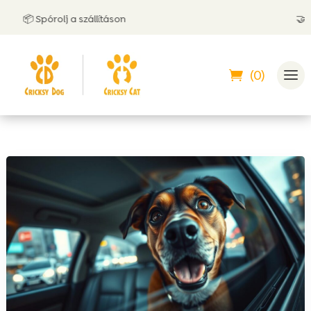
📦 Spórolj a szállításon
🤝 Utánv
(0)