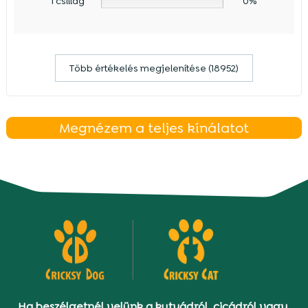
1 csillag
0%
Több értékelés megjelenítése (18952)
Megnézem a teljes kínálatot
Ha beszélgetnél velünk a kutyádról, cicádról vagy