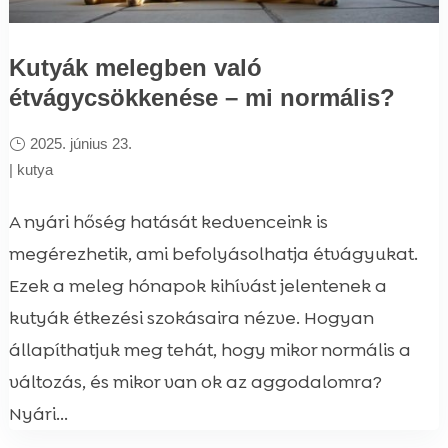
Kutyák melegben való
étvágycsökkenése – mi normális?
2025. június 23.
|
kutya
A nyári hőség hatását kedvenceink is
megérezhetik, ami befolyásolhatja étvágyukat.
Ezek a meleg hónapok kihívást jelentenek a
kutyák étkezési szokásaira nézve. Hogyan
állapíthatjuk meg tehát, hogy mikor normális a
változás, és mikor van ok az aggodalomra?
Nyári...