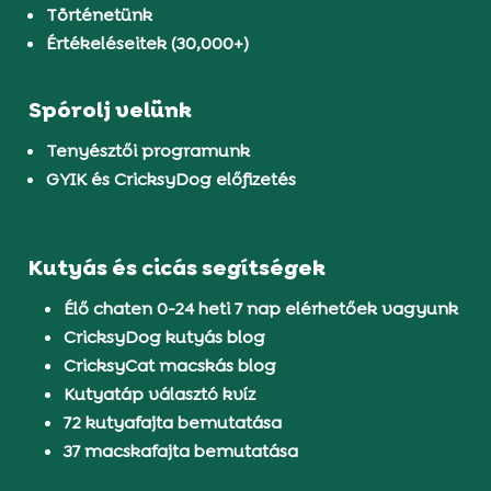
Történetünk
Értékeléseitek (30,000+)
Spórolj velünk
Tenyésztői programunk
GYIK és CricksyDog előfizetés
Kutyás és cicás segítségek
Élő chaten 0-24 heti 7 nap elérhetőek vagyunk
CricksyDog kutyás blog
CricksyCat macskás blog
Kutyatáp választó kvíz
72 kutyafajta bemutatása
37 macskafajta bemutatása