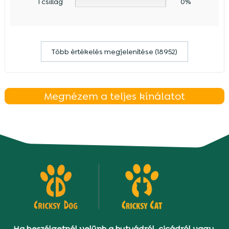
1 csillag
0%
Több értékelés megjelenítése (18952)
Megnézem a teljes kínálatot
Ha beszélgetnél velünk a kutyádról, cicádról vagy