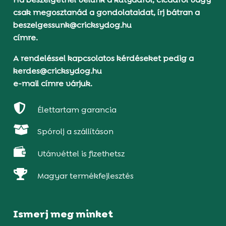
csak megosztanád a gondolataidat, írj bátran a
beszelgessunk@cricksydog.hu
címre.
A rendeléssel kapcsolatos kérdéseket pedig a
kerdes@cricksydog.hu
e-mail címre várjuk.

Élettartam garancia

Spórolj a szállításon

Utánvéttel is fizethetsz

Magyar termékfejlesztés
Ismerj meg minket