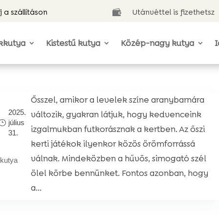
j a szállításon
Utánvéttel is fizethetsz

kkutya
Kistestű kutya
Közép-nagy kutya
I
Ősszel, amikor a levelek színe aranybarnára
2025.
változik, gyakran látjuk, hogy kedvenceink
július
izgalmukban futkorásznak a kertben. Az őszi
31.
kerti játékok ilyenkor közös örömforrássá
válnak. Mindeközben a hűvös, simogató szél
kutya
ölel körbe bennünket. Fontos azonban, hogy
a...