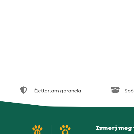


Élettartam garancia
Spór
Ismerj meg