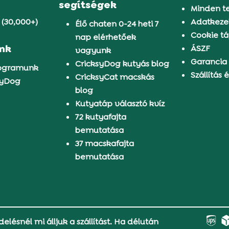
segítségek
Minden t
 (30,000+)
Adatkezel
Élő chaten 0-24 heti 7
Cookie tá
nap elérhetőek
ünk
ÁSZF
vagyunk
Garancia
CricksyDog kutyás blog
rogramunk
Szállítás é
CricksyCat macskás
syDog
blog
Kutyatáp választó kvíz
72 kutyafajta
bemutatása
37 macskafajta
bemutatása
delésnél mi álljuk a szállítást. Ha délután