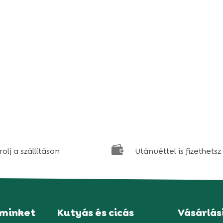

olj a szállításon
Utánvéttel is fizethetsz
 minket
Kutyás és cicás
Vásárlás