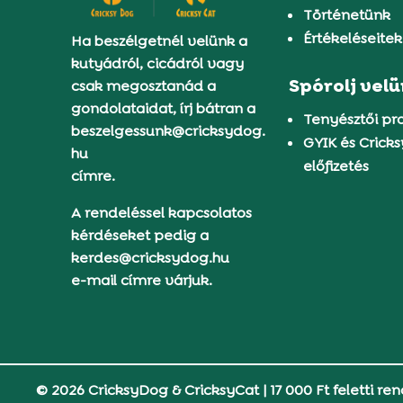
Történetünk
Értékeléseitek
Ha beszélgetnél velünk a
kutyádról, cicádról vagy
Spórolj vel
csak megosztanád a
gondolataidat, írj bátran a
Tenyésztői p
beszelgessunk@cricksydog.
GYIK és Crick
hu
előfizetés
címre.
A rendeléssel kapcsolatos
kérdéseket pedig a
kerdes@cricksydog.hu
e-mail címre várjuk.
© 2026 CricksyDog & CricksyCat
|
17 000 Ft feletti ren