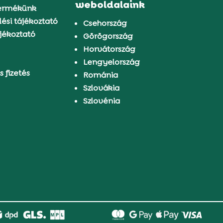
weboldalaink
ermékünk
ési tájékoztató
Csehország
jékoztató
Görögország
Horvátország
Lengyelország
s fizetés
Románia
Szlovákia
Szlovénia