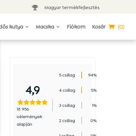
Magyar termékfejlesztés

(0)
dős kutya
Macska
Fiókom
Kosár
5 csillag
94%
4,9
4 csillag
5%
3 csillag
1%
18 956
vélemények
2 csillag
0%
alapján
1 csillag
0%