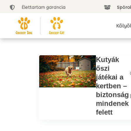
Élettartam garancia
Spórol


Kölyö
Kutyák
őszi
játékai a
kertben –
biztonság
|
mindenek
felett