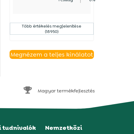
Több értékelés megjelenítése
(18950)
Megnézem a teljes kínálatot

Magyar termékfejlesztés
i tudnivalók
Nemzetközi