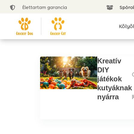
Élettartam garancia
Spórol


Kölyö
Kreatív
DIY
játékok
kutyáknak
nyárra
|