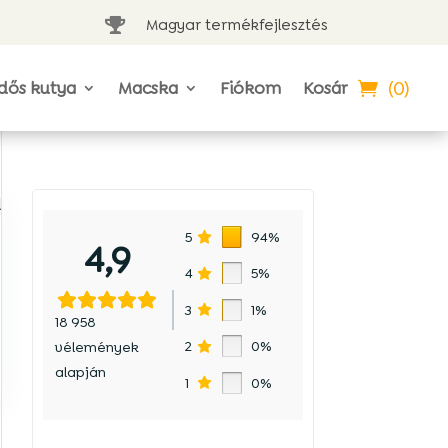
Magyar termékfejlesztés

(0)
dős kutya
Macska
Fiókom
Kosár
l
5
94%
4,9
4
5%
3
1%
18 958
2
0%
vélemények
alapján
1
0%