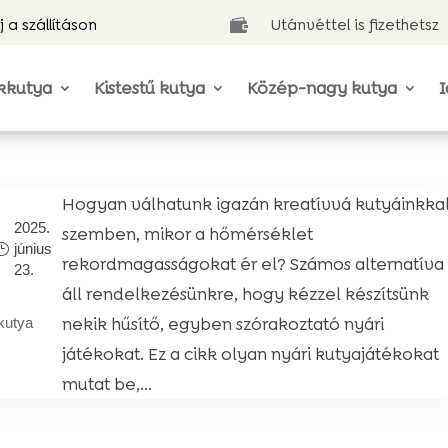
j a szállításon
Utánvéttel is fizethetsz

kkutya
Kistestű kutya
Közép-nagy kutya
I
Hogyan válhatunk igazán kreatívvá kutyáinkka
2025.
szemben, mikor a hőmérséklet
június
rekordmagasságokat ér el? Számos alternatíva
23.
áll rendelkezésünkre, hogy kézzel készítsünk
nekik hűsítő, egyben szórakoztató nyári
kutya
játékokat. Ez a cikk olyan nyári kutyajátékokat
mutat be,...