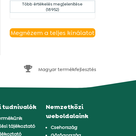
Több értékelés megjelenítése
(18952)
Megnézem a teljes kínálatot

Magyar termékfejlesztés
i tudnivalók
Nemzetközi
weboldalaink
ermékünk
ési tájékoztató
Csehország
jékoztató
Görögország