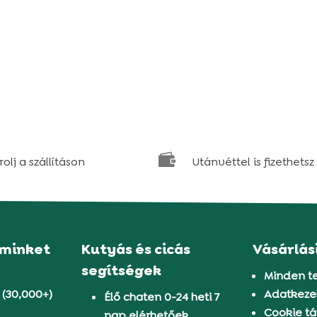

olj a szállításon
Utánvéttel is fizethetsz
 minket
Kutyás és cicás
Vásárlás
segítségek
Minden t
 (30,000+)
Adatkezel
Élő chaten 0-24 heti 7
Cookie tá
nap elérhetőek