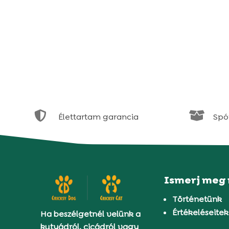


Élettartam garancia
Spór
Ismerj meg
Történetünk
Értékeléseitek
Ha beszélgetnél velünk a
kutyádról, cicádról vagy