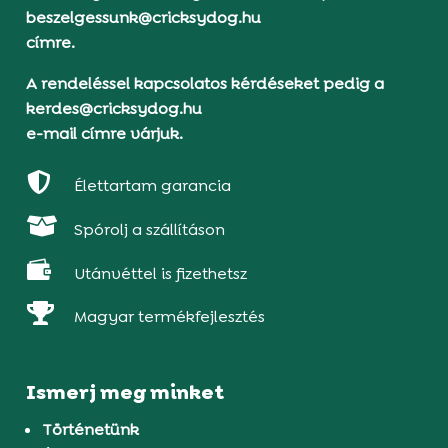
beszelgessunk@cricksydog.hu
címre.
A rendeléssel kapcsolatos kérdéseket pedig a
kerdes@cricksydog.hu
e-mail címre várjuk.

Élettartam garancia

Spórolj a szállításon

Utánvéttel is fizethetsz

Magyar termékfejlesztés
Ismerj meg minket
Történetünk