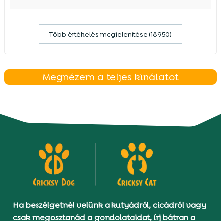
Több értékelés megjelenítése (18950)
Megnézem a teljes kínálatot
Ha beszélgetnél velünk a kutyádról, cicádról vagy
csak megosztanád a gondolataidat, írj bátran a