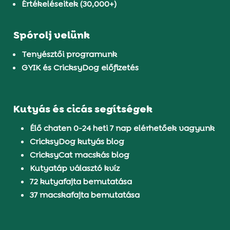
Értékeléseitek (30,000+)
Spórolj velünk
Tenyésztői programunk
GYIK és CricksyDog előfizetés
Kutyás és cicás segítségek
Élő chaten 0-24 heti 7 nap elérhetőek vagyunk
CricksyDog kutyás blog
CricksyCat macskás blog
Kutyatáp választó kvíz
72 kutyafajta bemutatása
37 macskafajta bemutatása