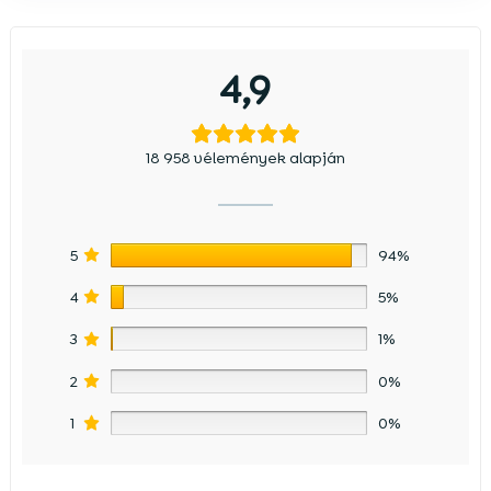
4,9
18 958 vélemények alapján
5
94%
4
5%
3
1%
2
0%
1
0%