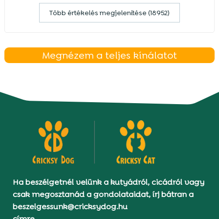
Több értékelés megjelenítése (18952)
Megnézem a teljes kínálatot
Ha beszélgetnél velünk a kutyádról, cicádról vagy
csak megosztanád a gondolataidat, írj bátran a
beszelgessunk@cricksydog.hu
címre.