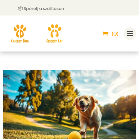
📦 Spórolj a szállításon
🤝 U
(0)