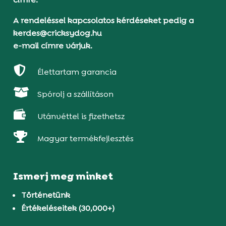
A rendeléssel kapcsolatos kérdéseket pedig a
kerdes@cricksydog.hu
e-mail címre várjuk.

Élettartam garancia

Spórolj a szállításon

Utánvéttel is fizethetsz

Magyar termékfejlesztés
Ismerj meg minket
Történetünk
Értékeléseitek (30,000+)