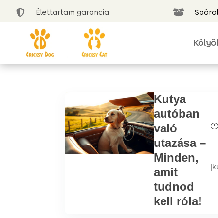
Élettartam garancia
Spórol


Kölyö
Kutya
autóban
való
utazása –
Minden,
|
k
amit
tudnod
kell róla!