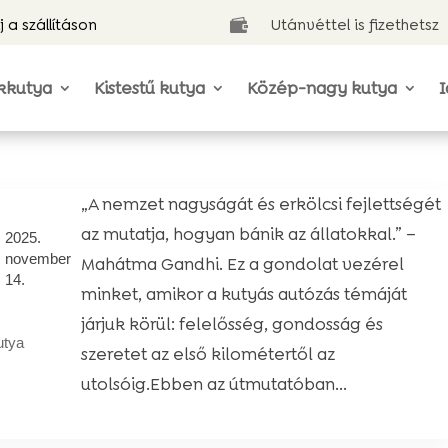
j a szállításon
Utánvéttel is fizethetsz

kkutya
Kistestű kutya
Közép-nagy kutya
I
„A nemzet nagyságát és erkölcsi fejlettségét
az mutatja, hogyan bánik az állatokkal.” –
2025.
november
Mahátma Gandhi. Ez a gondolat vezérel
14.
minket, amikor a kutyás autózás témáját
járjuk körül: felelősség, gondosság és
utya
szeretet az első kilométertől az
utolsóig.Ebben az útmutatóban...