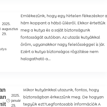
Emlékezünk, hogy egy hirtelen fékezéskor 
hám koppant a hátsó ülésről. Ekkor értettük
2025.
augusztus
meg a kutya és a saját biztonságunk
29.
fontosságát autóban. Az utazás kutyákkal
öröm, ugyanakkor nagy felelősséggel is jár.
utya
Ezért a kutya biztonságos rögzítése nem
halogatható a...
an
Mikor kutyánkkal utazunk, fontos, hogy
2025.
an
biztonságban érkezzünk meg. De hogyan
január
mit
tegyük ezt?Legfontosabb információk A
29.