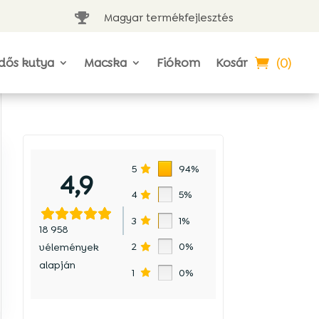
Magyar termékfejlesztés

(0)
dős kutya
Macska
Fiókom
Kosár
5
94%
4,9
4
5%
3
1%
18 958
2
0%
vélemények
alapján
1
0%