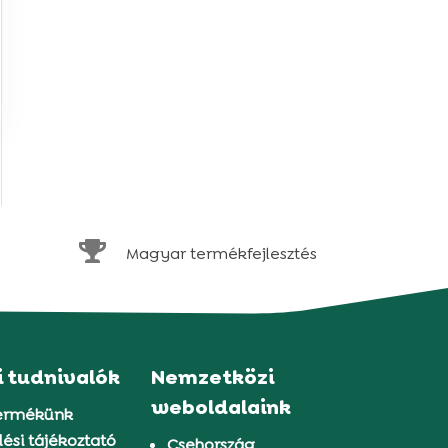

Magyar termékfejlesztés
i tudnivalók
Nemzetközi
weboldalaink
ermékünk
ési tájékoztató
Csehország