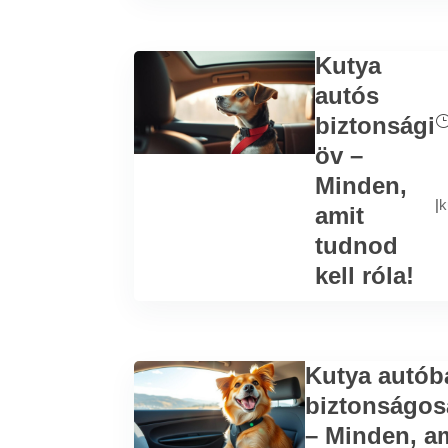
Kutya
autós
biztonsági
öv –
Minden,
|
k
amit
tudnod
kell róla!
Kutya autób
biztonságos
– Minden, a