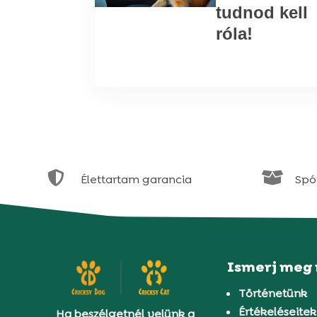
tudnod kell
róla!


Élettartam garancia
Spór
Ismerj meg
Történetünk
Értékeléseitek
Ha beszélgetnél velünk a