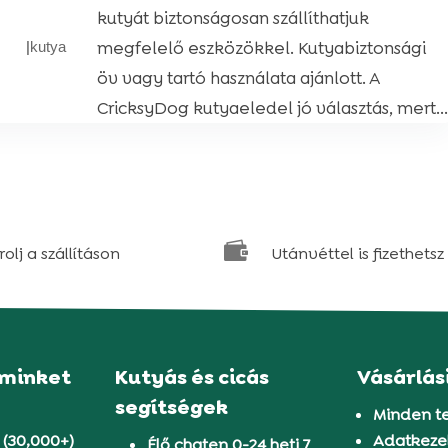
kutyát biztonságosan szállíthatjuk
megfelelő eszközökkel. Kutyabiztonsági
|
kutya
öv vagy tartó használata ajánlott. A
CricksyDog kutyaeledel jó választás, mert...

olj a szállításon
Utánvéttel is fizethetsz
 minket
Kutyás és cicás
Vásárlás
segítségek
Minden t
 (30,000+)
Adatkezel
Élő chaten 0-24 heti 7