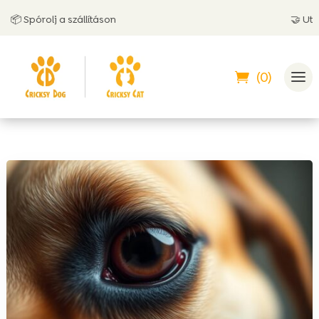
 Spórolj a szállításon
🤝 Utánvétt
(0)