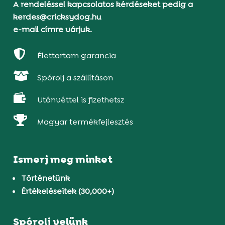
A rendeléssel kapcsolatos kérdéseket pedig a
kerdes@cricksydog.hu
e-mail címre várjuk.

Élettartam garancia

Spórolj a szállításon

Utánvéttel is fizethetsz

Magyar termékfejlesztés
Ismerj meg minket
Történetünk
Értékeléseitek (30,000+)
Spórolj velünk