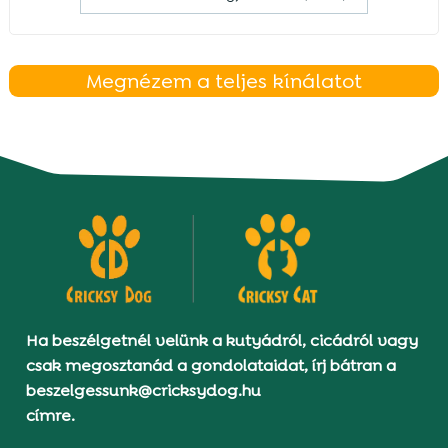
Megnézem a teljes kínálatot
Ha beszélgetnél velünk a kutyádról, cicádról vagy
csak megosztanád a gondolataidat, írj bátran a
beszelgessunk@cricksydog.hu
címre.