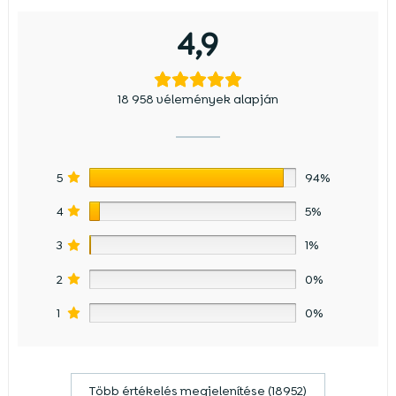
4,9
18 958 vélemények alapján
5
94%
4
5%
3
1%
2
0%
1
0%
Több értékelés megjelenítése (18952)