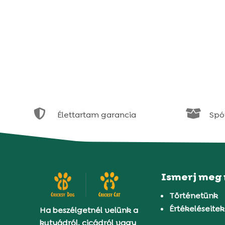


Élettartam garancia
Spór
Ismerj meg
Történetünk
Értékeléseitek
Ha beszélgetnél velünk a
kutyádról, cicádról vagy