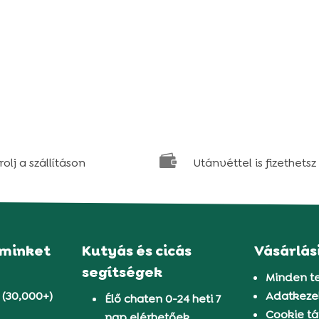

olj a szállításon
Utánvéttel is fizethetsz
 minket
Kutyás és cicás
Vásárlás
segítségek
Minden t
 (30,000+)
Adatkezel
Élő chaten 0-24 heti 7
Cookie tá
nap elérhetőek