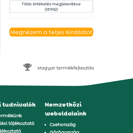
Több értékelés megjelenítése
(18952)
Megnézem a teljes kínálatot

Magyar termékfejlesztés
i tudnivalók
Nemzetközi
weboldalaink
ermékünk
ési tájékoztató
Csehország
jékoztató
Görögország