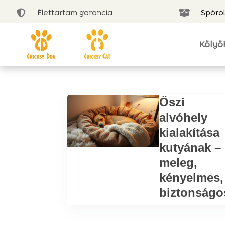
Élettartam garancia
Spórol


Kölyö
Őszi
alvóhely
kialakítása
kutyának –
meleg,
kényelmes,
biztonságo