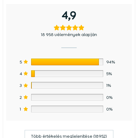
4,9
18 958 vélemények alapján
5
94%
4
5%
3
1%
2
0%
1
0%
Több értékelés megjelenítése (18952)