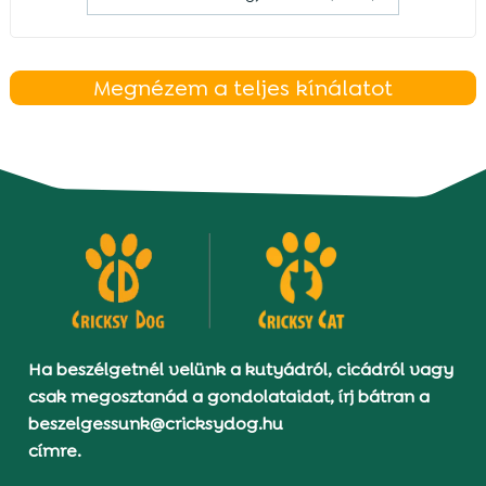
Megnézem a teljes kínálatot
Ha beszélgetnél velünk a kutyádról, cicádról vagy
csak megosztanád a gondolataidat, írj bátran a
beszelgessunk@cricksydog.hu
címre.