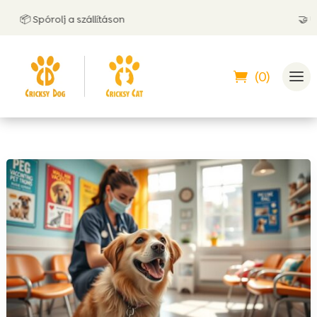
📦 Spórolj a szállításon
🤝 Utánvé
(0)