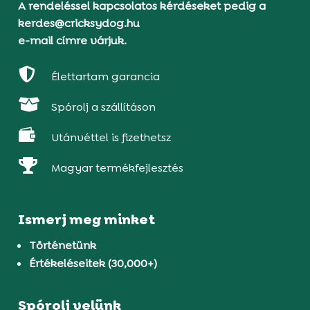
A rendeléssel kapcsolatos kérdéseket pedig a
kerdes@cricksydog.hu
e-mail címre várjuk.

Élettartam garancia

Spórolj a szállításon

Utánvéttel is fizethetsz

Magyar termékfejlesztés
Ismerj meg minket
Történetünk
Értékeléseitek (30,000+)
Spórolj velünk