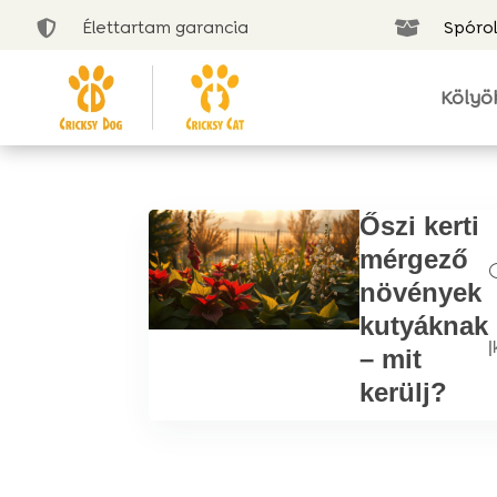
Élettartam garancia
Spórol


Kölyö
Őszi kerti
mérgező
növények
kutyáknak
|
– mit
kerülj?