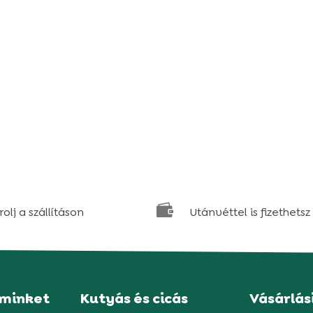

olj a szállításon
Utánvéttel is fizethetsz
 minket
Kutyás és cicás
Vásárlás