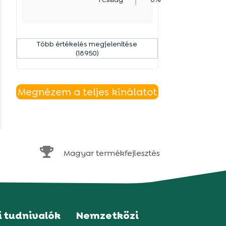
Több értékelés megjelenítése
(18950)
Megnézem a teljes kínálatot

Magyar termékfejlesztés
i tudnivalók
Nemzetközi