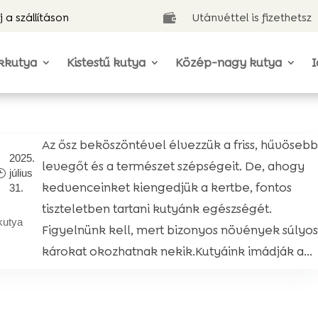
j a szállításon
Utánvéttel is fizethetsz

kkutya
Kistestű kutya
Közép-nagy kutya
I
Az ősz beköszöntével élvezzük a friss, hűvöseb
2025.
levegőt és a természet szépségeit. De, ahogy
július
kedvenceinket kiengedjük a kertbe, fontos
31.
tiszteletben tartani kutyánk egészségét.
kutya
Figyelnünk kell, mert bizonyos növények súlyo
károkat okozhatnak nekik.Kutyáink imádják a...