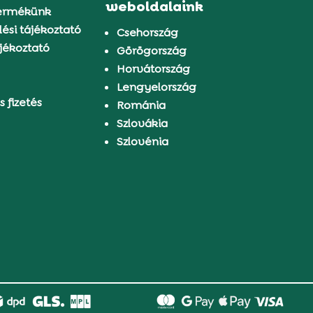
weboldalaink
ermékünk
ési tájékoztató
Csehország
jékoztató
Görögország
Horvátország
Lengyelország
s fizetés
Románia
Szlovákia
Szlovénia