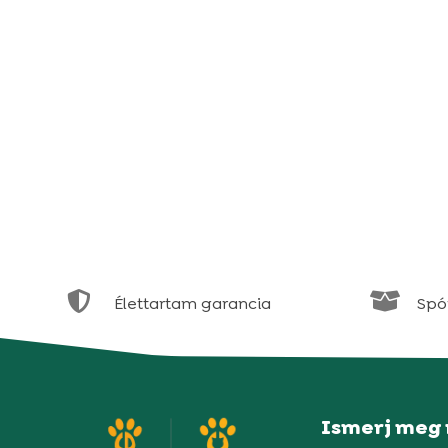


Élettartam garancia
Spór
Ismerj meg