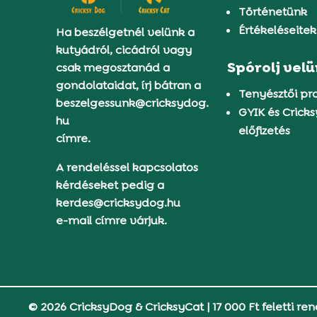
Történetünk
Értékeléseitek
Ha beszélgetnél velünk a
kutyádról, cicádról vagy
Spórolj vel
csak megosztanád a
gondolataidat, írj bátran a
Tenyésztői p
beszelgessunk@cricksydog.
GYIK és Crick
hu
előfizetés
címre.
A rendeléssel kapcsolatos
kérdéseket pedig a
kerdes@cricksydog.hu
e-mail címre várjuk.
© 2026 CricksyDog & CricksyCat
|
17 000 Ft feletti ren