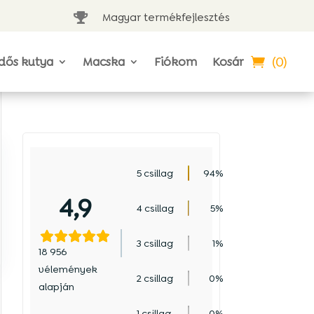
Magyar termékfejlesztés

(0)
dős kutya
Macska
Fiókom
Kosár
b
5 csillag
94%
4,9
4 csillag
5%
s
3 csillag
1%
18 956
vélemények
2 csillag
0%
alapján
1 csillag
0%