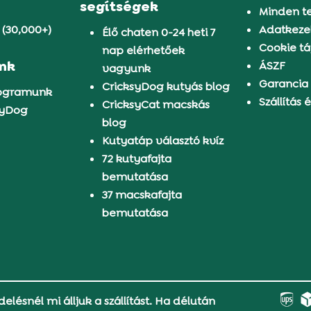
segítségek
Minden t
 (30,000+)
Adatkezel
Élő chaten 0-24 heti 7
Cookie tá
nap elérhetőek
ünk
ÁSZF
vagyunk
Garancia
CricksyDog kutyás blog
rogramunk
Szállítás é
CricksyCat macskás
syDog
blog
Kutyatáp választó kvíz
72 kutyafajta
bemutatása
37 macskafajta
bemutatása
delésnél mi álljuk a szállítást. Ha délután