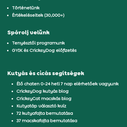
Történetünk
Értékeléseitek (30,000+)
Spórolj velünk
Tenyésztői programunk
GYIK és CricksyDog előfizetés
Kutyás és cicás segítségek
Élő chaten 0-24 heti 7 nap elérhetőek vagyunk
CricksyDog kutyás blog
CricksyCat macskás blog
Kutyatáp választó kvíz
72 kutyafajta bemutatása
37 macskafajta bemutatása