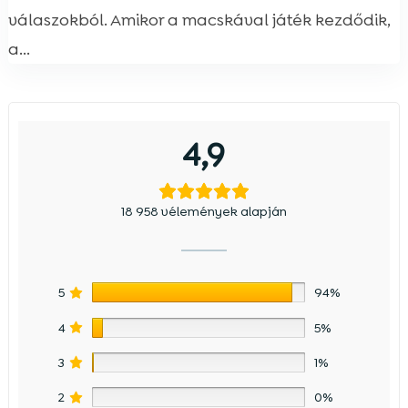
válaszokból. Amikor a macskával játék kezdődik,
a...
4,9
18 958 vélemények alapján
5
94%
4
5%
3
1%
2
0%