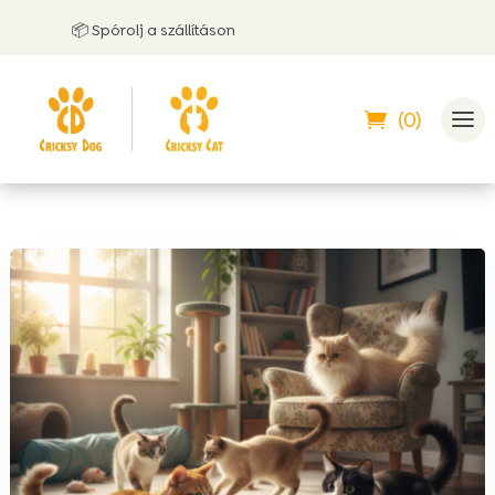
📦 Spórolj a szállításon
🤝 
(0)