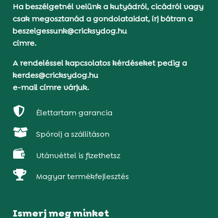
Ha beszélgetnél velünk a kutyádról, cicádról vagy
csak megosztanád a gondolataidat, írj bátran a
beszelgessunk@cricksydog.hu
címre.
A rendeléssel kapcsolatos kérdéseket pedig a
kerdes@cricksydog.hu
e-mail címre várjuk.

Élettartam garancia

Spórolj a szállításon

Utánvéttel is fizethetsz

Magyar termékfejlesztés
Ismerj meg minket