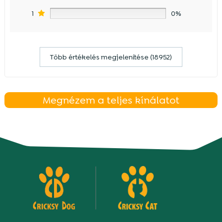
1
0%
Több értékelés megjelenítése (18952)
Megnézem a teljes kínálatot