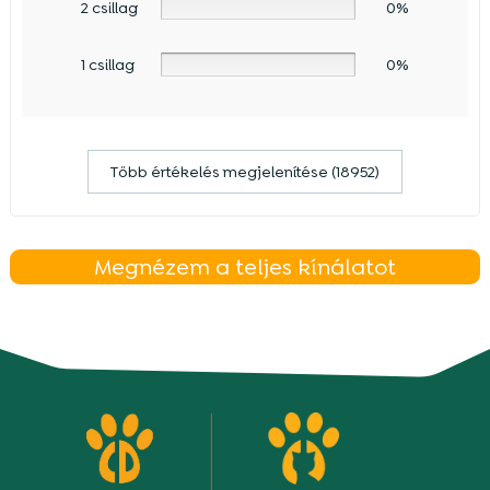
2 csillag
0%
1 csillag
0%
Több értékelés megjelenítése (18952)
Megnézem a teljes kínálatot