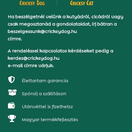
Ha beszélgetnél velünk a kutyádról, cicádról vagy
csak megosztanád a gondolataidat, írj bátran a
beszelgessunk@cricksydog.hu
címre.
A rendeléssel kapcsolatos kérdéseket pedig a
kerdes@cricksydog.hu
e-mail címre várjuk.

Élettartam garancia

Spórolj a szállításon

Utánvéttel is fizethetsz

Magyar termékfejlesztés