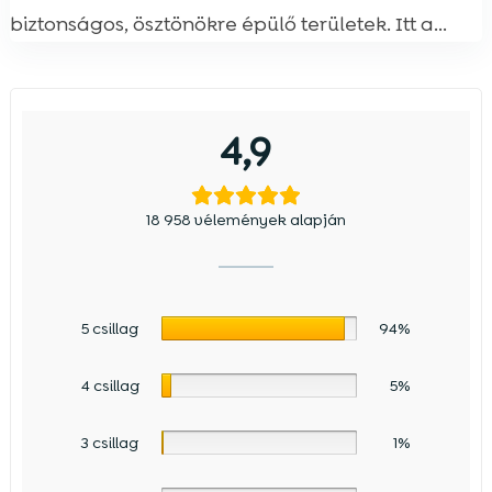
biztonságos, ösztönökre épülő területek. Itt a...
4,9
18 958 vélemények alapján
5 csillag
94%
4 csillag
5%
3 csillag
1%