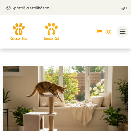
 Spórolj a szállításon
🤝 Utánvétt
(0)