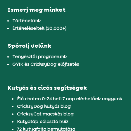
Ismerj meg minket
Történetünk
Értékeléseitek (30,000+)
Spórolj velünk
Tenyésztői programunk
GYIK és CricksyDog előfizetés
Kutyás és cicás segítségek
Élő chaten 0-24 heti 7 nap elérhetőek vagyunk
CricksyDog kutyás blog
CricksyCat macskás blog
Kutyatáp választó kvíz
72 kutyafajta bemutatása