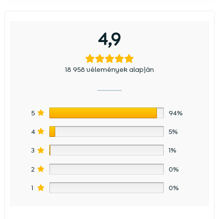
4,9
18 958 vélemények alapján
5
94%
4
5%
3
1%
2
0%
1
0%