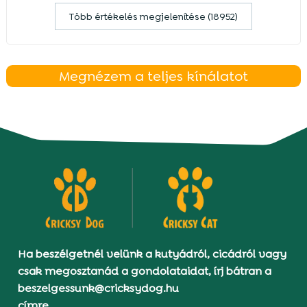
Több értékelés megjelenítése (18952)
Megnézem a teljes kínálatot
Ha beszélgetnél velünk a kutyádról, cicádról vagy
csak megosztanád a gondolataidat, írj bátran a
beszelgessunk@cricksydog.hu
címre.