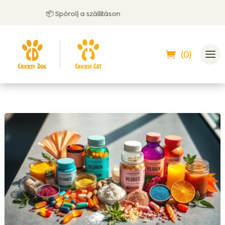
📦 Spórolj a szállításon
(0)