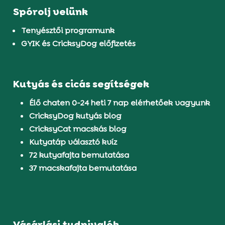
Spórolj velünk
Tenyésztői programunk
GYIK és CricksyDog előfizetés
Kutyás és cicás segítségek
Élő chaten 0-24 heti 7 nap elérhetőek vagyunk
CricksyDog kutyás blog
CricksyCat macskás blog
Kutyatáp választó kvíz
72 kutyafajta bemutatása
37 macskafajta bemutatása
Vásárlási tudnivalók