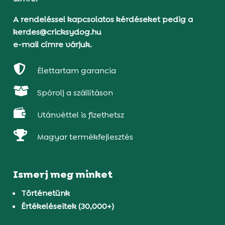
A rendeléssel kapcsolatos kérdéseket pedig a
kerdes@cricksydog.hu
e-mail címre várjuk.

Élettartam garancia

Spórolj a szállításon

Utánvéttel is fizethetsz

Magyar termékfejlesztés
Ismerj meg minket
Történetünk
Értékeléseitek (30,000+)