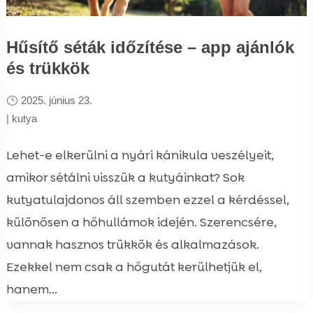
Hűsítő séták időzítése – app ajánlók
és trükkök
2025. június 23.
|
kutya
Lehet-e elkerülni a nyári kánikula veszélyeit,
amikor sétálni visszük a kutyáinkat? Sok
kutyatulajdonos áll szemben ezzel a kérdéssel,
különösen a hőhullámok idején. Szerencsére,
vannak hasznos trükkök és alkalmazások.
Ezekkel nem csak a hőgutát kerülhetjük el,
hanem...