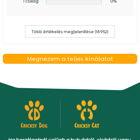
1 csillag
0%
Több értékelés megjelenítése (18952)
Megnézem a teljes kínálatot
Ha beszélgetnél velünk a kutyádról, cicádról vagy