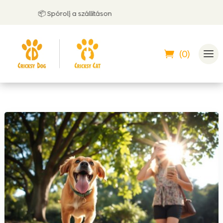
📦 Spórolj a szállításon

(0)