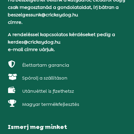
csak megosztanád a gondolataidat, írj bátran a
beszelgessunk@cricksydog.hu
címre.
A rendeléssel kapcsolatos kérdéseket pedig a
kerdes@cricksydog.hu
e-mail címre várjuk.

Élettartam garancia

Spórolj a szállításon

Utánvéttel is fizethetsz

Magyar termékfejlesztés
Ismerj meg minket