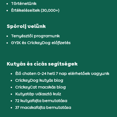
Történetünk
Értékeléseitek (30,000+)
Spórolj velünk
Tenyésztői programunk
GYIK és CricksyDog előfizetés
Kutyás és cicás segítségek
Élő chaten 0-24 heti 7 nap elérhetőek vagyunk
CricksyDog kutyás blog
CricksyCat macskás blog
Kutyatáp választó kvíz
72 kutyafajta bemutatása
37 macskafajta bemutatása