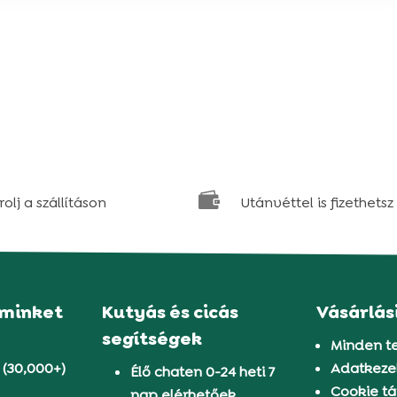

olj a szállításon
Utánvéttel is fizethetsz
 minket
Kutyás és cicás
Vásárlás
segítségek
Minden t
 (30,000+)
Adatkezel
Élő chaten 0-24 heti 7
Cookie tá
nap elérhetőek