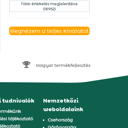
Több értékelés megjelenítése
(18952)
Megnézem a teljes kínálatot

Magyar termékfejlesztés
i tudnivalók
Nemzetközi
weboldalaink
ermékünk
ési tájékoztató
Csehország
jékoztató
Görögország