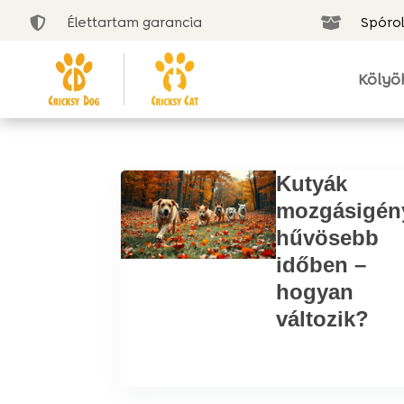
Élettartam garancia
Spórol


Kölyö
Kutyák
mozgásigén
hűvösebb
időben –
hogyan
változik?