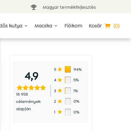
Magyar termékfejlesztés

(0)
dős kutya
Macska
Fiókom
Kosár
5
94%
4,9
4
5%
3
1%
18 958
2
0%
vélemények
alapján
1
0%