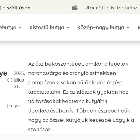
j a szállításon
Utánvéttel is fizethetsz

kkutya
Kistestű kutya
Közép-nagy kutya
I
Az ősz beköszöntével, amikor a levelek
ye
narancssárga és aranyló színekben
2025.
július
pompáznak, sokan különleges érzést
31.
tapasztalunk. Ez az időszak gyakran hoz
változásokat kedvenc kutyáink
|
kutya
viselkedésében is. Többen észrevehetik,
hogy az ősszel kutyájuk kevésbé vágyik a
szokásos...