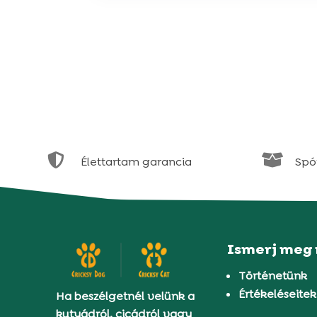


Élettartam garancia
Spór
Ismerj meg
Történetünk
Értékeléseitek
Ha beszélgetnél velünk a
kutyádról, cicádról vagy