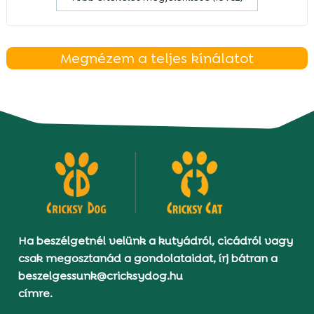
Megnézem a teljes kínálatot
Ha beszélgetnél velünk a kutyádról, cicádról vagy
csak megosztanád a gondolataidat, írj bátran a
beszelgessunk@cricksydog.hu
címre.