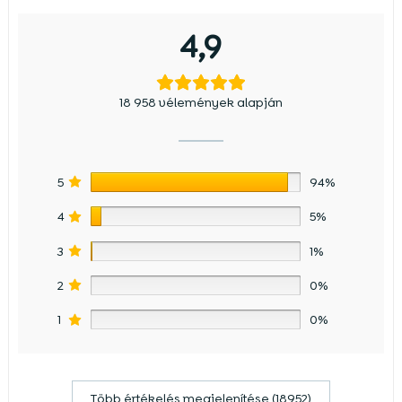
4,9
18 958 vélemények alapján
5
94%
4
5%
3
1%
2
0%
1
0%
Több értékelés megjelenítése (18952)