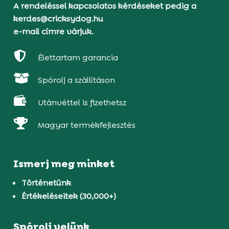
A rendeléssel kapcsolatos kérdéseket pedig a
kerdes@cricksydog.hu
e-mail címre várjuk.

Élettartam garancia

Spórolj a szállításon

Utánvéttel is fizethetsz

Magyar termékfejlesztés
Ismerj meg minket
Történetünk
Értékeléseitek (30,000+)
Spórolj velünk