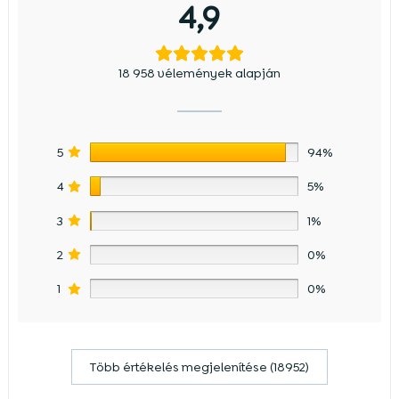
4,9
18 958 vélemények alapján
5
94%
4
5%
3
1%
2
0%
1
0%
Több értékelés megjelenítése (18952)