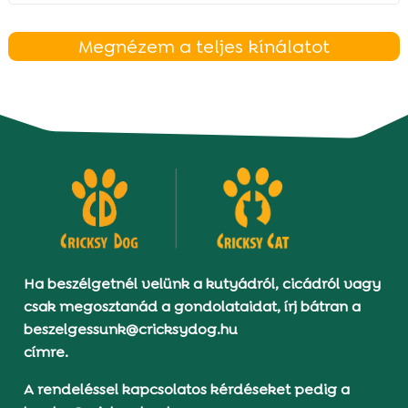
Megnézem a teljes kínálatot
Ha beszélgetnél velünk a kutyádról, cicádról vagy
csak megosztanád a gondolataidat, írj bátran a
beszelgessunk@cricksydog.hu
címre.
A rendeléssel kapcsolatos kérdéseket pedig a