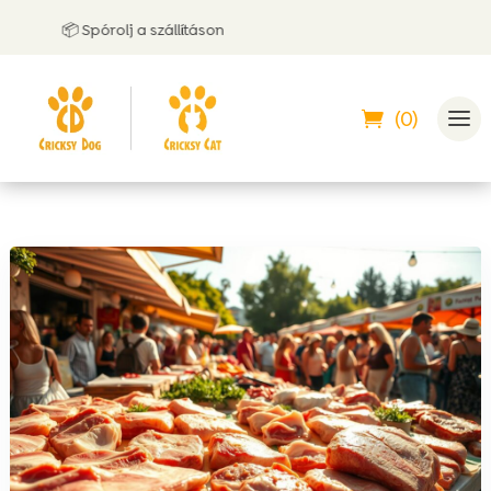
📦 Spórolj a szállításon
🤝 U
(0)