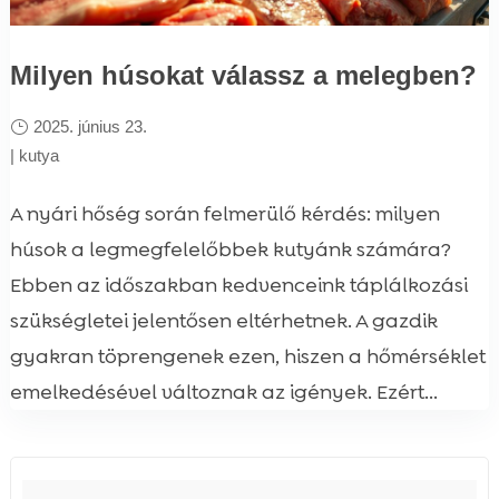
Milyen húsokat válassz a melegben?
2025. június 23.
|
kutya
A nyári hőség során felmerülő kérdés: milyen
húsok a legmegfelelőbbek kutyánk számára?
Ebben az időszakban kedvenceink táplálkozási
szükségletei jelentősen eltérhetnek. A gazdik
gyakran töprengenek ezen, hiszen a hőmérséklet
emelkedésével változnak az igények. Ezért...