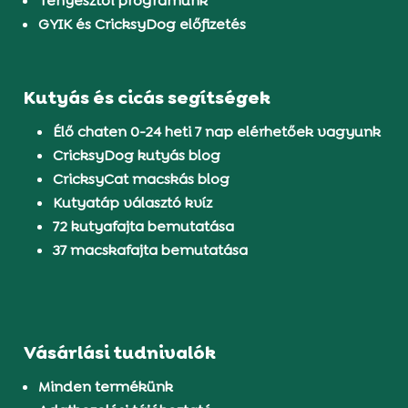
Tenyésztői programunk
GYIK és CricksyDog előfizetés
Kutyás és cicás segítségek
Élő chaten 0-24 heti 7 nap elérhetőek vagyunk
CricksyDog kutyás blog
CricksyCat macskás blog
Kutyatáp választó kvíz
72 kutyafajta bemutatása
37 macskafajta bemutatása
Vásárlási tudnivalók
Minden termékünk