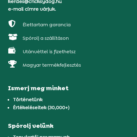
kerdes@cricksydog.hu
e-mail címre várjuk.

Élettartam garancia

Spórolj a szállításon

Utánvéttel is fizethetsz

Magyar termékfejlesztés
Ismerj meg minket
Történetünk
Értékeléseitek (30,000+)
Spórolj velünk