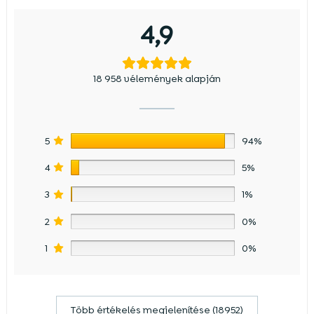
4,9
18 958 vélemények alapján
5
94%
4
5%
3
1%
2
0%
1
0%
Több értékelés megjelenítése (18952)