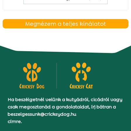
Megnézem a teljes kínálatot
Ha beszélgetnél velünk a kutyádról, cicádról vagy
csak megosztanád a gondolataidat, írj bátran a
beszelgessunk@cricksydog.hu
címre.