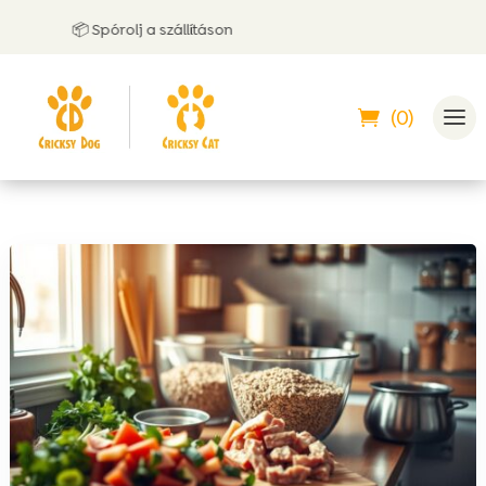
📦 Spórolj a szállításon
🤝
(0)