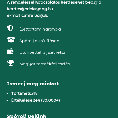
A rendeléssel kapcsolatos kérdéseket pedig a
kerdes@cricksydog.hu
e-mail címre várjuk.

Élettartam garancia

Spórolj a szállításon

Utánvéttel is fizethetsz

Magyar termékfejlesztés
Ismerj meg minket
Történetünk
Értékeléseitek (30,000+)
Spórolj velünk