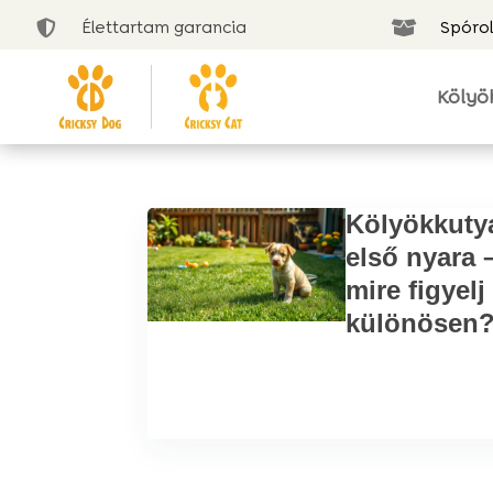
Élettartam garancia
Spórol


Kölyö
Kölyökkuty
első nyara 
mire figyelj
különösen