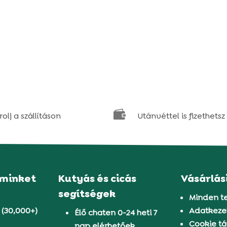

olj a szállításon
Utánvéttel is fizethetsz
 minket
Kutyás és cicás
Vásárlás
segítségek
Minden t
 (30,000+)
Adatkezel
Élő chaten 0-24 heti 7
Cookie tá
nap elérhetőek