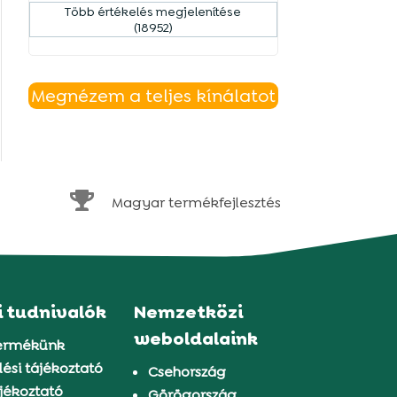
Több értékelés megjelenítése
(18952)
Megnézem a teljes kínálatot

Magyar termékfejlesztés
i tudnivalók
Nemzetközi
weboldalaink
ermékünk
ési tájékoztató
Csehország
jékoztató
Görögország