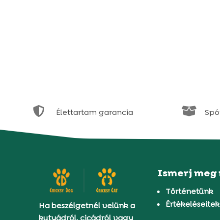


Élettartam garancia
Spór
Ismerj meg
Történetünk
Értékeléseitek
Ha beszélgetnél velünk a
kutyádról, cicádról vagy