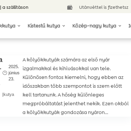
j a szállításon
Utánvéttel is fizethetsz

kkutya
Kistestű kutya
Közép-nagy kutya
I
a
A kölyökkutyák számára az első nyár
2025.
–
izgalmakkal és kihívásokkal van tele.
június
Különösen fontos kiemelni, hogy ebben az
23.
?
időszakban több szempontot is szem előtt
kell tartanunk. A hőség különleges
|
kutya
megpróbáltatást jelenthet nekik. Ezen okból
a kölyökkutyák gondozása nyáron...