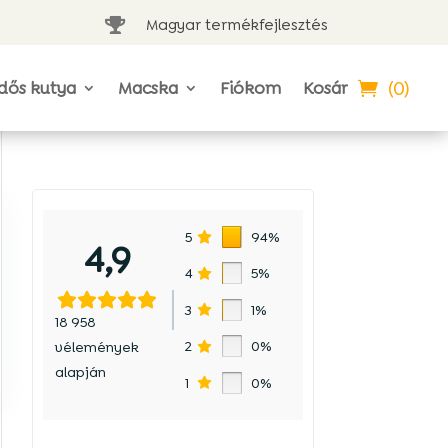
Magyar termékfejlesztés

(0)
dős kutya
Macska
Fiókom
Kosár
5
94%
4,9
4
5%
3
1%
18 958
2
0%
vélemények
alapján
1
0%