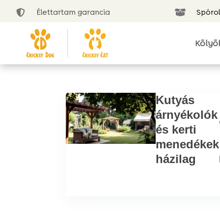
Élettartam garancia
Spórol


Kölyö
Kutyás
árnyékolók
és kerti
menedékek
házilag