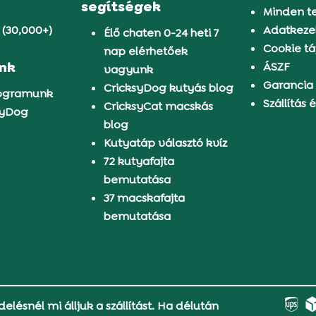
segítségek
Minden t
 (30,000+)
Adatkezel
Élő chaten 0-24 heti 7
Cookie tá
nap elérhetőek
ünk
ÁSZF
vagyunk
Garancia
CricksyDog kutyás blog
rogramunk
Szállítás é
CricksyCat macskás
syDog
blog
Kutyatáp választó kvíz
72 kutyafajta
bemutatása
37 macskafajta
bemutatása
delésnél mi álljuk a szállítást. Ha délután