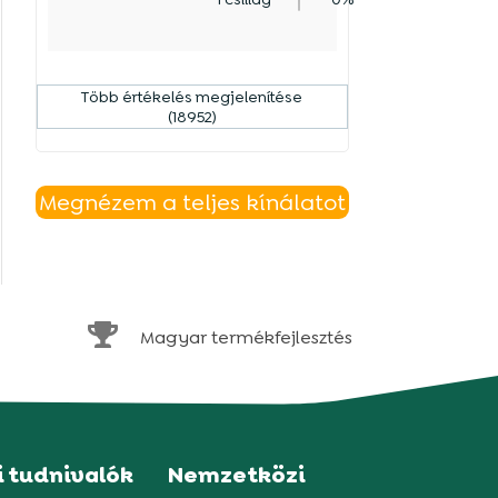
Több értékelés megjelenítése
(18952)
Megnézem a teljes kínálatot

Magyar termékfejlesztés
i tudnivalók
Nemzetközi