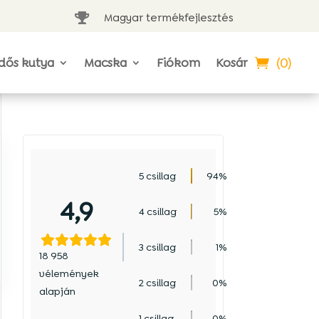
Magyar termékfejlesztés

(0)
dős kutya
Macska
Fiókom
Kosár
5 csillag
94%
4,9
4 csillag
5%
3 csillag
1%
18 958
vélemények
2 csillag
0%
alapján
1 csillag
0%