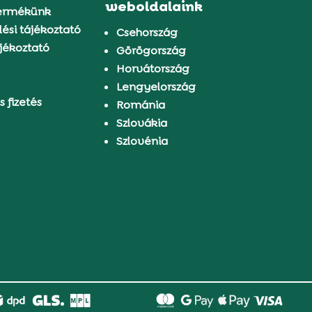
weboldalaink
ermékünk
ési tájékoztató
Csehország
jékoztató
Görögország
Horvátország
Lengyelország
s fizetés
Románia
Szlovákia
Szlovénia