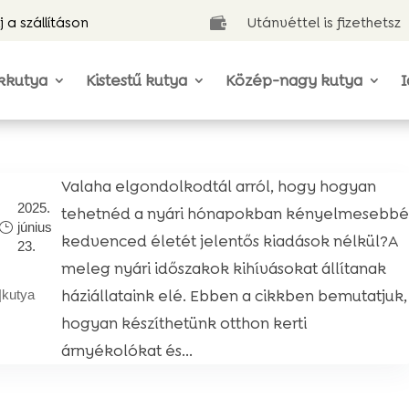
j a szállításon
Utánvéttel is fizethetsz

kkutya
Kistestű kutya
Közép-nagy kutya
I
Valaha elgondolkodtál arról, hogy hogyan
2025.
tehetnéd a nyári hónapokban kényelmesebbé
június
kedvenced életét jelentős kiadások nélkül?A
23.
meleg nyári időszakok kihívásokat állítanak
háziállataink elé. Ebben a cikkben bemutatjuk,
|
kutya
hogyan készíthetünk otthon kerti
árnyékolókat és...