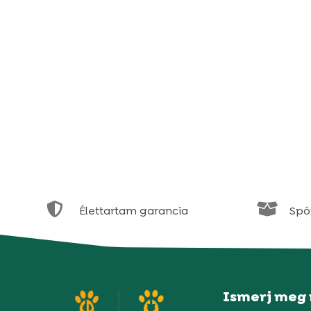


Élettartam garancia
Spór
Ismerj meg