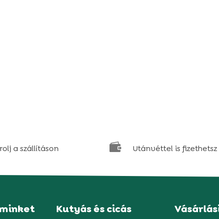

olj a szállításon
Utánvéttel is fizethetsz
 minket
Kutyás és cicás
Vásárlás