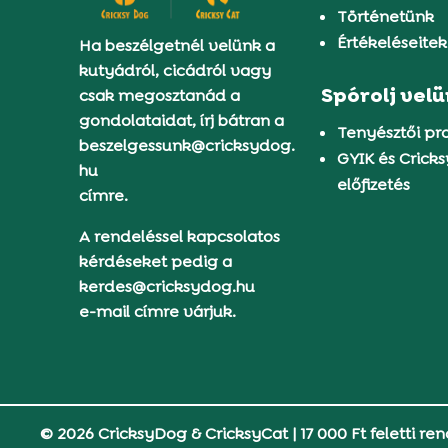
Történetünk
Értékeléseitek
Ha beszélgetnél velünk a
kutyádról, cicádról vagy
Spórolj vel
csak megosztanád a
gondolataidat, írj bátran a
Tenyésztői p
beszelgessunk@cricksydog.
GYIK és Crick
hu
előfizetés
címre.
A rendeléssel kapcsolatos
kérdéseket pedig a
kerdes@cricksydog.hu
e-mail címre várjuk.
© 2026 CricksyDog & CricksyCat
|
17 000 Ft feletti ren