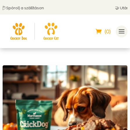
a szállításon
🤝 Utánvéttel is fiz
(0)