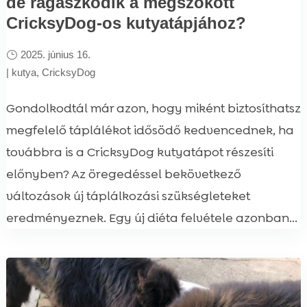
de ragaszkodik a megszokott
CricksyDog-os kutyatápjához?
2025. június 16.
|
kutya
,
CricksyDog
Gondolkodtál már azon, hogy miként biztosíthatsz
megfelelő táplálékot idősödő kedvencednek, ha
továbbra is a CricksyDog kutyatápot részesíti
előnyben? Az öregedéssel bekövetkező
változások új táplálkozási szükségleteket
eredményeznek. Egy új diéta felvétele azonban...