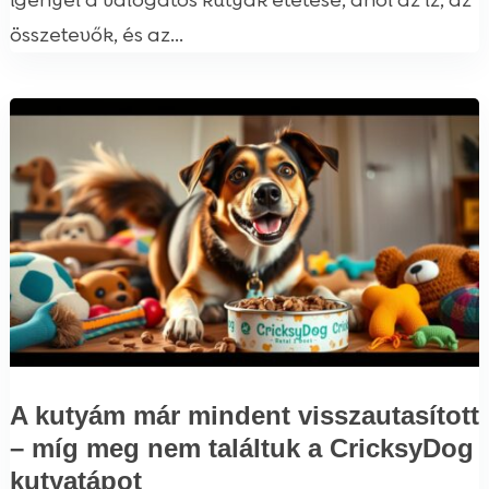
igényel a válogatós kutyák etetése, ahol az íz, az
összetevők, és az...
A kutyám már mindent visszautasított
– míg meg nem találtuk a CricksyDog
kutyatápot