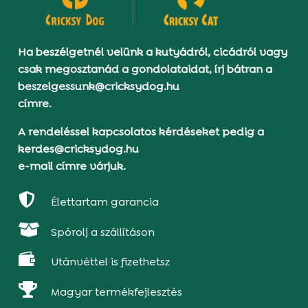
Ha beszélgetnél velünk a kutyádról, cicádról vagy
csak megosztanád a gondolataidat, írj bátran a
beszelgessunk@cricksydog.hu
címre.
A rendeléssel kapcsolatos kérdéseket pedig a
kerdes@cricksydog.hu
e-mail címre várjuk.

Élettartam garancia

Spórolj a szállításon

Utánvéttel is fizethetsz

Magyar termékfejlesztés