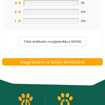
3
1%
2
0%
1
0%
Több értékelés megjelenítése (18952)
Megnézem a teljes kínálatot