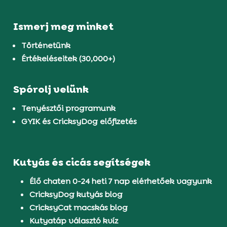
Ismerj meg minket
Történetünk
Értékeléseitek (30,000+)
Spórolj velünk
Tenyésztői programunk
GYIK és CricksyDog előfizetés
Kutyás és cicás segítségek
Élő chaten 0-24 heti 7 nap elérhetőek vagyunk
CricksyDog kutyás blog
CricksyCat macskás blog
Kutyatáp választó kvíz