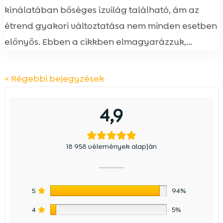
kínálatában bőséges ízvilág található, ám az
étrend gyakori változtatása nem minden esetben
előnyös. Ebben a cikkben elmagyarázzuk,...
« Régebbi bejegyzések
4,9
18 958 vélemények alapján
5
94%
4
5%