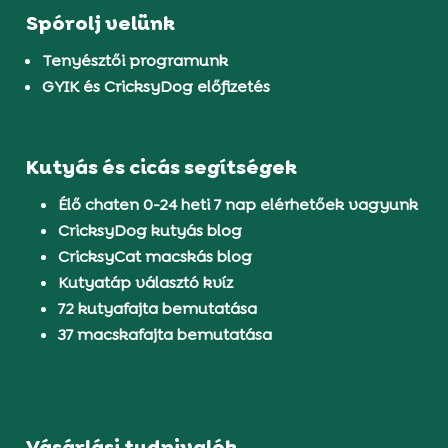
Spórolj velünk
Tenyésztői programunk
GYIK és CricksyDog előfizetés
Kutyás és cicás segítségek
Élő chaten 0-24 heti 7 nap elérhetőek vagyunk
CricksyDog kutyás blog
CricksyCat macskás blog
Kutyatáp választó kvíz
72 kutyafajta bemutatása
37 macskafajta bemutatása
Vásárlási tudnivalók