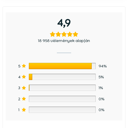
4,9
18 958 vélemények alapján
5
94%
4
5%
3
1%
2
0%
1
0%