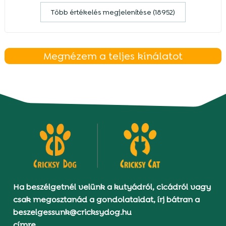
Több értékelés megjelenítése (18952)
Megnézem a teljes kínálatot
Ha beszélgetnél velünk a kutyádról, cicádról vagy
csak megosztanád a gondolataidat, írj bátran a
beszelgessunk@cricksydog.hu
címre.