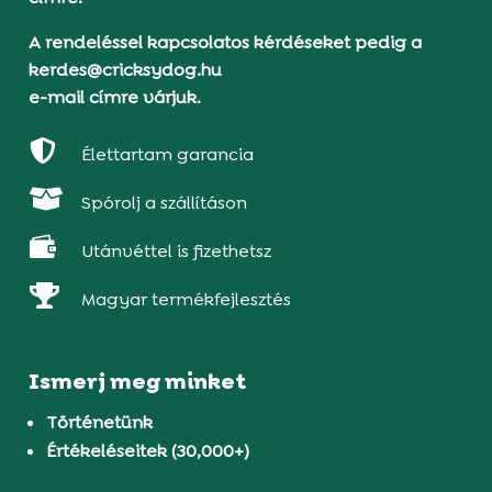
A rendeléssel kapcsolatos kérdéseket pedig a
kerdes@cricksydog.hu
e-mail címre várjuk.

Élettartam garancia

Spórolj a szállításon

Utánvéttel is fizethetsz

Magyar termékfejlesztés
Ismerj meg minket
Történetünk
Értékeléseitek (30,000+)