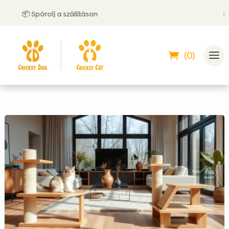
📦 Spórolj a szállításon
🤝 Utá
(0)