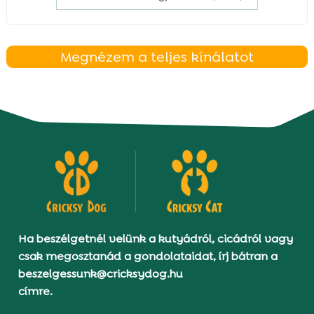
Megnézem a teljes kínálatot
Ha beszélgetnél velünk a kutyádról, cicádról vagy
csak megosztanád a gondolataidat, írj bátran a
beszelgessunk@cricksydog.hu
címre.