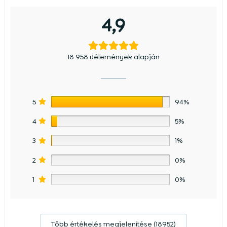
4,9
18 958 vélemények alapján
5
94%
4
5%
3
1%
2
0%
1
0%
Több értékelés megjelenítése (18952)