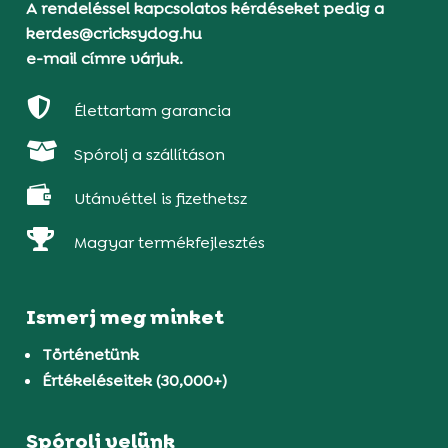
A rendeléssel kapcsolatos kérdéseket pedig a
kerdes@cricksydog.hu
e-mail címre várjuk.

Élettartam garancia

Spórolj a szállításon

Utánvéttel is fizethetsz

Magyar termékfejlesztés
Ismerj meg minket
Történetünk
Értékeléseitek (30,000+)
Spórolj velünk