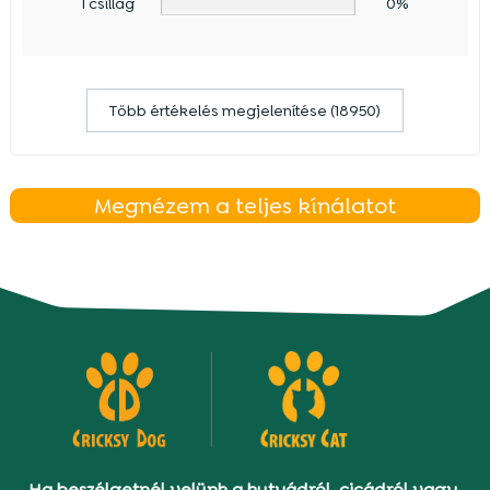
1 csillag
0%
Több értékelés megjelenítése (18950)
Megnézem a teljes kínálatot
Ha beszélgetnél velünk a kutyádról, cicádról vagy