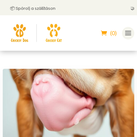
📦 Spórolj a szállításon
🤝 Utánv
(0)