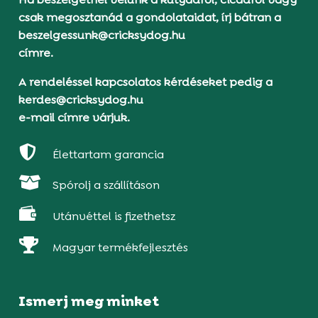
csak megosztanád a gondolataidat, írj bátran a
beszelgessunk@cricksydog.hu
címre.
A rendeléssel kapcsolatos kérdéseket pedig a
kerdes@cricksydog.hu
e-mail címre várjuk.

Élettartam garancia

Spórolj a szállításon

Utánvéttel is fizethetsz

Magyar termékfejlesztés
Ismerj meg minket