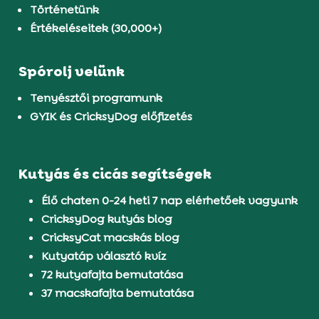
Történetünk
Értékeléseitek (30,000+)
Spórolj velünk
Tenyésztői programunk
GYIK és CricksyDog előfizetés
Kutyás és cicás segítségek
Élő chaten 0-24 heti 7 nap elérhetőek vagyunk
CricksyDog kutyás blog
CricksyCat macskás blog
Kutyatáp választó kvíz
72 kutyafajta bemutatása
37 macskafajta bemutatása