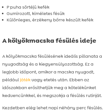
P puha sörtéjű kefék
Gumírozott, kíméletes fésűk
Különleges, érzékeny bőrre készült kefék
A kölyökmacska fésülés ideje
A kölyökmacska fésülésének ideális pillanata a
nyugodtság és a kiegyensúlyozottság. Ez a
legjobb időpont, amikor a macska nyugodt,
például
játék
vagy etetés után. Ebben az
időszakban erősíthetjük meg a kötelékünket
kedvencünkkel, és megszokja a fésülés rutinját.
Kezdetben elég lehet napi néhány perc fésülés.