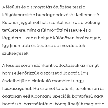
A fésülés és a simogatás ötvözése teszi a
kölyökmacskák bundagondozását kellemessé.
Különös figyelmet kell szentelnünk az érzékeny
területekre, mint a fül mögötti részekre és a
lágyékra. Ezek a helyek különösen érzékenyek,
így finomabb és óvatosabb mozdulatok
szükségesek.
A fésülés során időnként változtassuk az irányt,
hogy ellenőrizzük a szőrzet állapotát. Így
észlelhetjük a kialakuló csomókat vagy
kuszaságokat. Ha csomót találunk, türelmesen és
óvatosan kell kibontani. Speciális bontófésű vagy
bontószál használatával könnyíthetjük meg ezt a