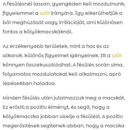
A fésülésnél lassan, gyengéden kell mozdulnunk,
figyelemmel a
szőr
irányára. Így elkerülhetjük a
bőr meghúzását vagy irritációját, ami különösen
fontos a kölyökmacskáknál.
Az érzékenyebb területek, mint a has és az
alkarok, különös figyelmet igényelnek. Itt a
szőr
könnyen összekuszálódhat. A fésülés során sima,
folyamatos mozdulatokat kell alkalmazni, apró
lépésekben haladva.
Minden fésülés után jutalmazzuk meg a macskát.
Ez erősíti a pozitív élményt, és segít, hogy a
kölyökmacska jobban viselje a fésülést. A pozitív
megerősítések segítenek abban, hogy a macska