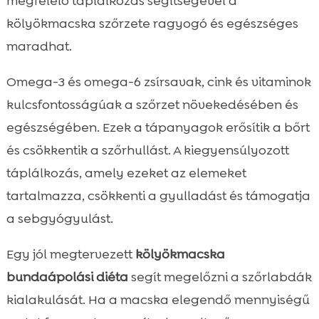
megfelelő táplálkozás segítségével a
kölyökmacska szőrzete ragyogó és egészséges
maradhat.
Omega-3 és omega-6 zsírsavak, cink és vitaminok
kulcsfontosságúak a szőrzet növekedésében és
egészségében. Ezek a tápanyagok erősítik a bőrt
és csökkentik a szőrhullást. A kiegyensúlyozott
táplálkozás, amely ezeket az elemeket
tartalmazza, csökkenti a gyulladást és támogatja
a sebgyógyulást.
Egy jól megtervezett
kölyökmacska
bundaápolási diéta
segít megelőzni a szőrlabdák
kialakulását. Ha a macska elegendő mennyiségű