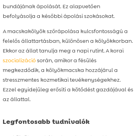
A kölyökmacska fésülés ideje
bundájának ápolását. Ez alapvetően

Milyen technikákkal kezdjünk a fésülést?
befolyásolja a későbbi ápolási szokásokat.

Hogyan készítsük fel a kölyökmacskát a

A macskakölyök szőrápolása kulcsfontosságú a
fésülésre?
felelős állattartásban, különösen a kölyökkorban.
Tippek és trükkök a fésüléshez

Ekkor az állat tanulja meg a napi rutint. A korai
Hogyan legyen a fésülés élmény a

kölyökmacska számára?
szocializáció
során, amikor a fésülés
Milyen gyakran fésüljük a kölyökmacskát?
megkezdődik, a kölyökmacska hozzájárul a

Fésülési problémák megoldása

stresszmentes kozmetikai tevékenységekhez.
A fésülés és az étrend összefüggése

Ezzel egyidejűleg erősíti a kötődést gazdájával és
A CricksyCat minőségi macskaeledelei

az állattal.
Bevezetés a hypoallergén étrendbe

Összefoglaló

Legfontosabb tudnivalók
FAQ
