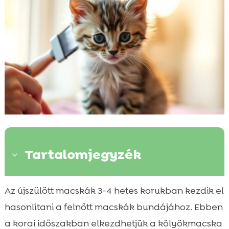
Tartalomjegyzék
3
Kölyökmacskák fésülésének fontossága
Az újszülött macskák 3-4 hetes korukban kezdik el

Milyen korban kezdjük el a fésülést?
hasonlítani a felnőtt macskák bundájához. Ebben

Hogyan válasszunk megfelelő fésűt?
a korai időszakban elkezdhetjük a kölyökmacska
