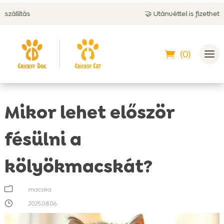
🤝 Utánvéttel is fizethetsz
(0)
Mikor lehet először
fésülni a
kölyökmacskát?
m
macska
}
2025.08.06.