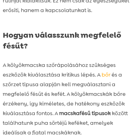
rutinját kialakítsuk. Ez nem csak az egészségüket
erősíti, hanem a kapcsolatunkat is.
Hogyan válasszunk megfelelő
fésűt?
A kölyökmacska szőrápolásához szükséges
eszközök kiválasztása kritikus lépés. A
bőr
és a
szőrzet típusa alapján kell megválasztani a
megfelelő fésűt és kefét. A kölyökmacskák bőre
érzékeny, így kíméletes, de hatékony eszközök
kiválasztása fontos. A
macskafésű típusok
között
találhatunk puha sörtéjű keféket, amelyek
ideálisak a fiatal macskáknak.