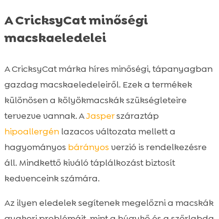
A CricksyCat minőségi
macskaeledelei
A CricksyCat márka híres minőségi, tápanyagban
gazdag macskaeledeleiről. Ezek a termékek
különösen a kölyökmacskák szükségleteire
tervezve vannak. A
Jasper
száraztáp
hipoallergén
lazacos változata mellett a
hagyományos
bárányos
verzió is rendelkezésre
áll. Mindkettő kiváló táplálkozást biztosít
kedvenceink számára.
Az ilyen eledelek segítenek megelőzni a macskák
gyakori problémáit, mint a húgykő és a szőrlabda