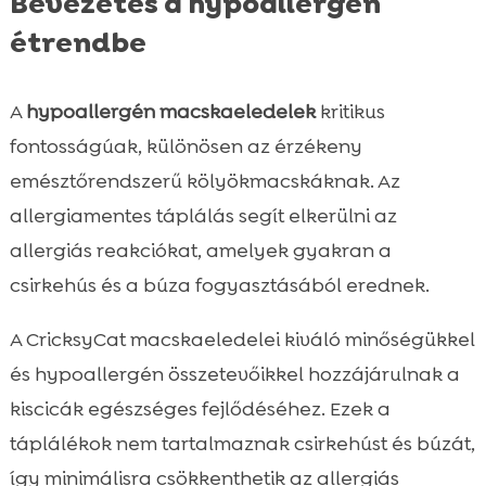
Bevezetés a hypoallergén
étrendbe
A
hypoallergén macskaeledelek
kritikus
fontosságúak, különösen az érzékeny
emésztőrendszerű kölyökmacskáknak. Az
allergiamentes táplálás segít elkerülni az
allergiás reakciókat, amelyek gyakran a
csirkehús és a búza fogyasztásából erednek.
A CricksyCat macskaeledelei kiváló minőségükkel
és hypoallergén összetevőikkel hozzájárulnak a
kiscicák egészséges fejlődéséhez. Ezek a
táplálékok nem tartalmaznak csirkehúst és búzát,
így minimálisra csökkenthetik az allergiás