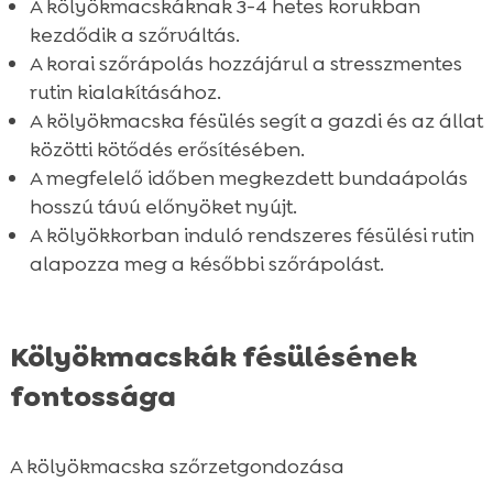
A kölyökmacskáknak 3-4 hetes korukban
kezdődik a szőrváltás.
A korai szőrápolás hozzájárul a stresszmentes
rutin kialakításához.
A kölyökmacska fésülés segít a gazdi és az állat
közötti kötődés erősítésében.
A megfelelő időben megkezdett bundaápolás
hosszú távú előnyöket nyújt.
A kölyökkorban induló rendszeres fésülési rutin
alapozza meg a későbbi szőrápolást.
Kölyökmacskák fésülésének
fontossága
A kölyökmacska szőrzetgondozása