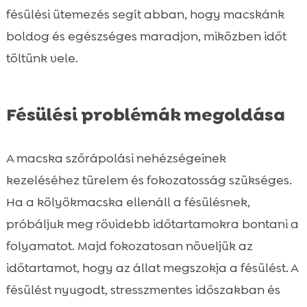
fésülési ütemezés segít abban, hogy macskánk
boldog és egészséges maradjon, miközben időt
töltünk vele.
Fésülési problémák megoldása
A macska szőrápolási nehézségeinek
kezeléséhez türelem és fokozatosság szükséges.
Ha a kölyökmacska ellenáll a fésülésnek,
próbáljuk meg rövidebb időtartamokra bontani a
folyamatot. Majd fokozatosan növeljük az
időtartamot, hogy az állat megszokja a fésülést. A
fésülést nyugodt, stresszmentes időszakban és