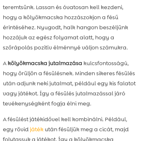
teremtsünk. Lassan és óvatosan kell kezdeni,
hogy a kölyökmacska hozzászokjon a fésű
érintéséhez. Nyugodt, halk hangon beszéljünk
hozzájuk az egész folyamat alatt, hogy a
szőrápolás pozitív élménnyé váljon számukra.
A
kölyökmacska jutalmazása
kulcsfontosságú,
hogy örüljön a fésülésnek. Minden sikeres fésülés
után adjunk neki jutalmat, például egy kis falatot
vagy játékot. Így a fésülés jutalmazással járó
tevékenységként fogja élni meg.
A fésülést játékidővel kell kombinálni. Például,
egy rövid
játék
után fésüljük meg a cicát, majd
folytassuk a játékot. Így a kölyökmacska