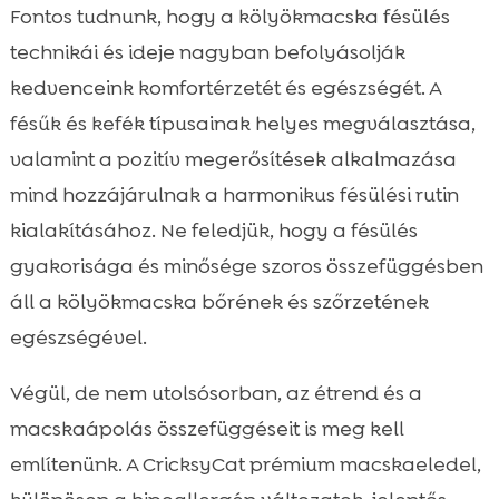
Fontos tudnunk, hogy a kölyökmacska fésülés
technikái és ideje nagyban befolyásolják
kedvenceink komfortérzetét és egészségét. A
fésűk és kefék típusainak helyes megválasztása,
valamint a pozitív megerősítések alkalmazása
mind hozzájárulnak a harmonikus fésülési rutin
kialakításához. Ne feledjük, hogy a fésülés
gyakorisága és minősége szoros összefüggésben
áll a kölyökmacska bőrének és szőrzetének
egészségével.
Végül, de nem utolsósorban, az étrend és a
macskaápolás összefüggéseit is meg kell
említenünk. A CricksyCat prémium macskaeledel,