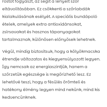
rostot fogyaszt, az segít a lenyelt szőr
eltávolításában. Ez csökkenti a szőrlabdák
kialakulásának esélyét. A speciális bundápoló
ételek, amelyek extra antioxidánsokat,
zsírsavakat és hasznos tápanyagokat
tartalmaznak, különösen előnyösek lehetnek.
Végül, mindig biztosítsuk, hogy a kölyökmacska
étrendje változatos és kiegyensúlyozott legyen.
Így nemcsak az energiaszintjük, hanem a
szőrzetük egészsége is megőrizhető lesz. Ez
lehetővé teszi, hogy a fésülés örömteli és
hatékony élmény legyen mind nekünk, mind kis
kedvencünknek.