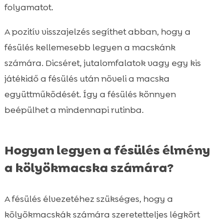
folyamatot.
A pozitív visszajelzés segíthet abban, hogy a
fésülés kellemesebb legyen a macskánk
számára. Dicséret, jutalomfalatok vagy egy kis
játékidő a fésülés után növeli a macska
együttműködését. Így a fésülés könnyen
beépülhet a mindennapi rutinba.
Hogyan legyen a fésülés élmény
a kölyökmacska számára?
A fésülés élvezetéhez szükséges, hogy a
kölyökmacskák számára szeretetteljes légkört