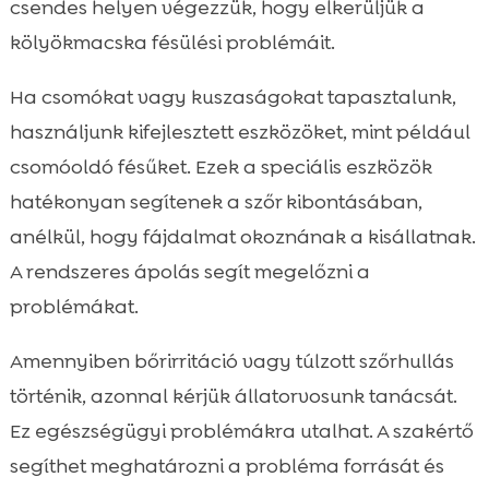
csendes helyen végezzük, hogy elkerüljük a
kölyökmacska fésülési problémáit.
Ha csomókat vagy kuszaságokat tapasztalunk,
használjunk kifejlesztett eszközöket, mint például
csomóoldó fésűket. Ezek a speciális eszközök
hatékonyan segítenek a szőr kibontásában,
anélkül, hogy fájdalmat okoznának a kisállatnak.
A rendszeres ápolás segít megelőzni a
problémákat.
Amennyiben bőrirritáció vagy túlzott szőrhullás
történik, azonnal kérjük állatorvosunk tanácsát.
Ez egészségügyi problémákra utalhat. A szakértő
segíthet meghatározni a probléma forrását és