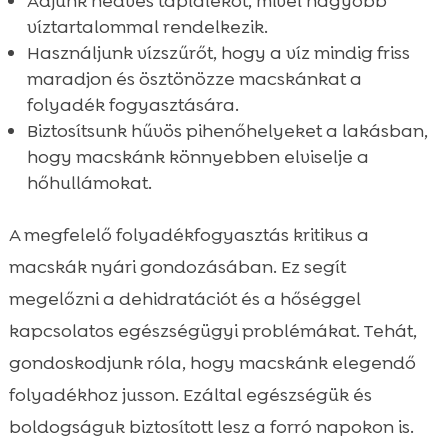
Adjunk nedves táplálékot, mivel nagyobb
víztartalommal rendelkezik.
Használjunk vízszűrőt, hogy a víz mindig friss
maradjon és ösztönözze macskánkat a
folyadék fogyasztására.
Biztosítsunk hűvös pihenőhelyeket a lakásban,
hogy macskánk könnyebben elviselje a
hőhullámokat.
A megfelelő folyadékfogyasztás kritikus a
macskák nyári gondozásában. Ez segít
megelőzni a dehidratációt és a hőséggel
kapcsolatos egészségügyi problémákat. Tehát,
gondoskodjunk róla, hogy macskánk elegendő
folyadékhoz jusson. Ezáltal egészségük és
boldogságuk biztosított lesz a forró napokon is.