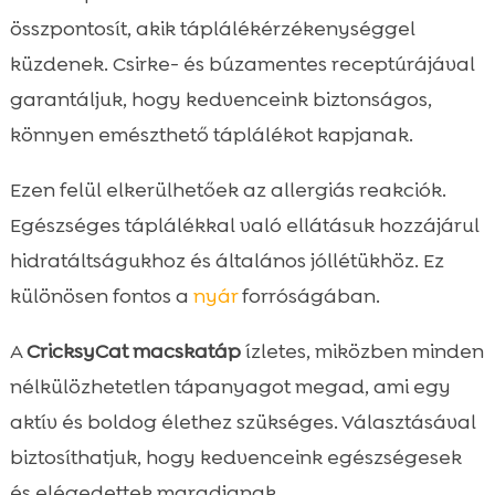
összpontosít, akik táplálékérzékenységgel
küzdenek. Csirke- és búzamentes receptúrájával
garantáljuk, hogy kedvenceink biztonságos,
könnyen emészthető táplálékot kapjanak.
Ezen felül elkerülhetőek az allergiás reakciók.
Egészséges táplálékkal való ellátásuk hozzájárul
hidratáltságukhoz és általános jóllétükhöz. Ez
különösen fontos a
nyár
forróságában.
A
CricksyCat macskatáp
ízletes, miközben minden
nélkülözhetetlen tápanyagot megad, ami egy
aktív és boldog élethez szükséges. Választásával
biztosíthatjuk, hogy kedvenceink egészségesek
és elégedettek maradjanak.