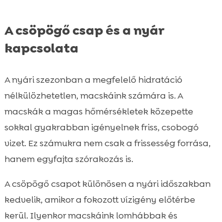
A csöpögő csap és a nyár
kapcsolata
A nyári szezonban a megfelelő hidratáció
nélkülözhetetlen, macskáink számára is. A
macskák a magas hőmérsékletek közepette
sokkal gyakrabban igényelnek friss, csobogó
vizet. Ez számukra nem csak a frissesség forrása,
hanem egyfajta szórakozás is.
A csöpögő csapot különösen a nyári időszakban
kedvelik, amikor a fokozott vízigény előtérbe
kerül. Ilyenkor macskáink lomhábbak és