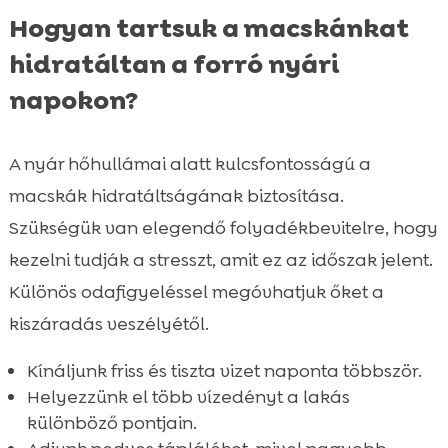
Hogyan tartsuk a macskánkat
hidratáltan a forró nyári
napokon?
A nyár hőhullámai alatt kulcsfontosságú a
macskák hidratáltságának biztosítása.
Szükségük van elegendő folyadékbevitelre, hogy
kezelni tudják a stresszt, amit ez az időszak jelent.
Különös odafigyeléssel megóvhatjuk őket a
kiszáradás veszélyétől.
Kínáljunk friss és tiszta vizet naponta többször.
Helyezzünk el több vízedényt a lakás
különböző pontjain.