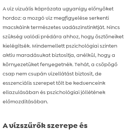
A víz vizuális káprázata ugyanígy előnyöket
hordoz: a mozgó víz megfigyelése serkenti
macskáink természetes vadászinstinktját. Nincs
szükség valódi prédára ahhoz, hogy ösztöneiket
kielégítsék. Mindemellett pszichológiai szinten
aktív maradásukat biztosítja, anélkül, hogy a
környezetüket fenyegetnék. Tehát, a csöpögő
csap nem csupán vízellátást biztosít, de
esszenciális szerepet tölt be kedvenceink
ellazulásában és pszichológiai jóllétének
előmozdításában.
A vízszűrők szerepe és