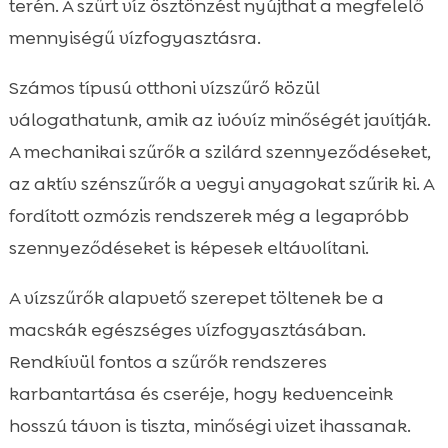
terén. A szűrt víz ösztönzést nyújthat a megfelelő
mennyiségű vízfogyasztásra.
Számos típusú otthoni vízszűrő közül
válogathatunk, amik az ivóvíz minőségét javítják.
A mechanikai szűrők a szilárd szennyeződéseket,
az aktív szénszűrők a vegyi anyagokat szűrik ki. A
fordított ozmózis rendszerek még a legapróbb
szennyeződéseket is képesek eltávolítani.
A vízszűrők alapvető szerepet töltenek be a
macskák egészséges vízfogyasztásában.
Rendkívül fontos a szűrők rendszeres
karbantartása és cseréje, hogy kedvenceink
hosszú távon is tiszta, minőségi vizet ihassanak.