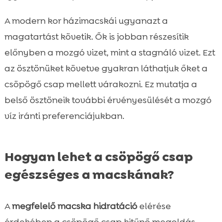
A modern kor házimacskái ugyanazt a
magatartást követik. Ők is jobban részesítik
előnyben a mozgó vizet, mint a stagnáló vizet. Ezt
az ösztönüket követve gyakran láthatjuk őket a
csöpögő csap mellett várakozni. Ez mutatja a
belső ösztöneik további érvényesülését a mozgó
víz iránti preferenciájukban.
Hogyan lehet a csöpögő csap
egészséges a macskának?
A
megfelelő macska hidratáció
elérése