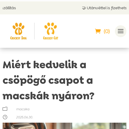
🤝 Utánvéttel is fizethetsz
(0)
Miért kedvelik a
csöpögő csapot a
macskák nyáron?
m
macska
}
2025.06.30.