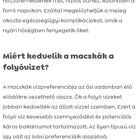
hozzáférhessenek friss, hűvös vízhez, különösen a
forró napokon. Ezáltal megelőzhetjük a meleg
okozta egészségügyi komplikációkat, amik a
nyári hőségben fenyegetik őket.
Miért kedvelik a macskák a
folyóvizet?
A macskák vízpreferenciája az ősi vadonban élő
elődökre vezethető vissza. Ők a folyó vizeket
jobban kedvelték az állott vízzel szemben. Ezért a
folyó víz kevesebb szennyeződést és potenciális
káros baktériumot tartalmazott. Az ilyen típusú víz
így vált az ivási preferenciáik alapjává.