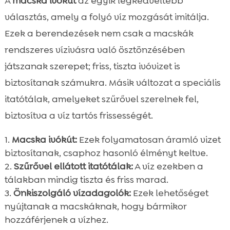
A
macska ivókút
az egyik legkedveltebb
választás, amely a folyó víz mozgását imitálja.
Ezek a berendezések nem csak a macskák
rendszeres vízivásra való ösztönzésében
játszanak szerepet; friss, tiszta ivóvizet is
biztosítanak számukra. Másik változat a speciális
itatótálak, amelyeket szűrővel szerelnek fel,
biztosítva a víz tartós frissességét.
Macska ivókút:
Ezek folyamatosan áramló vizet
biztosítanak, csaphoz hasonló élményt keltve.
Szűrővel ellátott itatótálak:
A víz ezekben a
tálakban mindig tiszta és friss marad.
Önkiszolgáló vízadagolók:
Ezek lehetőséget
nyújtanak a macskáknak, hogy bármikor
hozzáférjenek a vízhez.