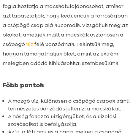
Hogyan lehet a csöpögő csap egészséges
foglalkoztatja a macskatulajdonosokat, amikor

a macskának?
azt tapasztalják, hogy kedvencük a forróságban
A csöpögő csap pszichológiai hatásai

a csöpögő csap alá kucorodik. Vizsgáljuk meg az
A vízszűrők szerepe és fontossága

okokat, amelyek miatt a macskák ösztönösen a
Vízi szórakozás a macskák számára

csöpögő
víz
felé vonzódnak. Tekintsük meg,
nyáron
hogyan támogathatjuk őket, amint az extrém
Alternatívák a csöpögő csap helyett

melegben adódó kihívásokkal szembesülünk.
CricksyCat macskatáp: Tökéletes választás

macskáknak
Jasper száraztáp: Egészséges és
Főbb pontok

kiegyensúlyozott étrend
Bill nedvestáp: Hypoallergén választás a
A mozgó víz, különösen a csöpögő csapok iránti

válogatós macskák számára
természetes vonzódás jellemzi a macskákat.
A hőség fokozza vízigényüket, és a vizelési
Purrfect Life macskaalom: Természetes és

szokásaikat is befolyásolja.
hatékony megoldás
Az íz, a látvány és a hang, melyet a csöpögő