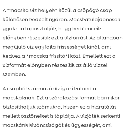
A *macska víz helyek* közül a csöpögő csap
különösen kedvelt nyáron. Macskatulajdonosok
gyakran tapasztalják, hogy kedvenceik
előnyben részesítik ezt a vízforrást. Az állandóan
megújuló víz egyfajta frissességet kínál, ami
kedvez a *macska frissítő*i közt. Emellett ezt a
vízformát előnyben részesítik az álló vízzel
szemben.
A csapból származó víz igazi kaland a
macskáknak. Ezt a szórakozási formát bármikor
biztosíthatjuk számukra, hiszen ez a hidratálás
mellett ösztöneiket is táplálja. A vízjáték serkenti
macskánk kíváncsiságát és ügyességét, ami