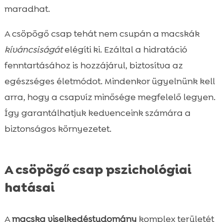
maradhat.
A csöpögő csap tehát nem csupán a macskák
kíváncsiságát
elégíti ki. Ezáltal a hidratáció
fenntartásához is hozzájárul, biztosítva az
egészséges életmódot. Mindenkor ügyelnünk kell
arra, hogy a csapvíz minősége megfelelő legyen.
Így garantálhatjuk kedvenceink számára a
biztonságos környezetet.
A csöpögő csap pszichológiai
hatásai
A
macska viselkedéstudomány
komplex területét