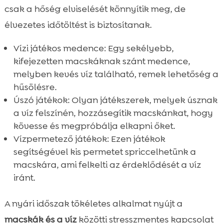
csak a hőség elviselését könnyítik meg, de
élvezetes időtöltést is biztosítanak.
Vízi játékos medence: Egy sekélyebb,
kifejezetten macskáknak szánt medence,
melyben kevés víz található, remek lehetőség a
hűsölésre.
Úszó játékok: Olyan játékszerek, melyek úsznak
a víz felszínén, hozzásegítik macskánkat, hogy
kövesse és megpróbálja elkapni őket.
Vízpermetező játékok: Ezen játékok
segítségével kis permetet spriccelhetünk a
macskára, ami felkelti az érdeklődését a víz
iránt.
A nyári időszak tökéletes alkalmat nyújt a
macskák és a víz
közötti stresszmentes kapcsolat