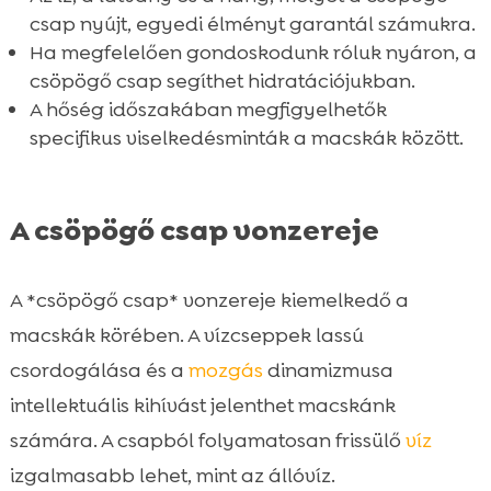
Hogyan tartsuk a macskánkat hidratáltan

csap nyújt, egyedi élményt garantál számukra.
a forró nyári napokon?
Ha megfelelően gondoskodunk róluk nyáron, a
A csöpögő csap és a nyár kapcsolata

csöpögő csap segíthet hidratációjukban.
Összefoglaló

A hőség időszakában megfigyelhetők
FAQ
specifikus viselkedésminták a macskák között.

A csöpögő csap vonzereje
A *csöpögő csap* vonzereje kiemelkedő a
macskák körében. A vízcseppek lassú
csordogálása és a
mozgás
dinamizmusa
intellektuális kihívást jelenthet macskánk
számára. A csapból folyamatosan frissülő
víz
izgalmasabb lehet, mint az állóvíz.