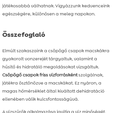
játékosabbá válhatnak. Vigyázzunk kedvenceink
egészségére, különösen a meleg napokon.
Összefoglaló
Elmúlt szakaszaink a csöpögő csapok macskákra
gyakorolt vonzerejét tárgyaltuk, valamint a
hűsítő és hidratáló megoldásokat vizsgáltuk.
Csöpögő csapok friss vízforrásként
szolgálnak,
játékra ösztönözve a macskákat. Ez nyáron, a
magas hőmérséklet által kiváltott dehidratáció
ellenében válik kulcsfontosságúvá.
A vízszűrők alkalmazása javítja a víz minőségét,