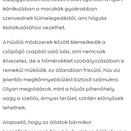
kánikulában a macskák gyakrabban
szenvednek túlmelegedéstől, ami hőguta
kialakulásához vezethet.
A hűsölő módszerek között kiemelkedik a
csöpögő csapból való ivás, ami nemcsak
élvezetes, de a hőmérséklet szabályozásában is
remekül működik. Az állandóan frissülő, hűs víz
jelentős megkönnyebbülést biztosít számukra.
Olyan megoldások, mint a hűvös pihenőhely
vagy a szellős, árnyas terület, szintén előnyösek
lehetnek.
Alapvető, hogy az állatok bármikor