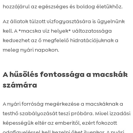
hozzájárul az egészséges és boldog életükhöz.
Az állatok túlzott vízfogyasztására is ügyelnünk
kell. A *macska víz helyek* változatossága
kedvezhet az ő megfelelő hidratációjuknak a
meleg nyári napokon.
A hűsölés fontossága a macskák
számára
A nyári forróság megérkezése a macskáknak a
testhő szabályozását teszi próbára. Mivel izzadási
képességük eltér az emberitől, ezért fokozott
odafigyeléssel kell kezelni őket ilyenkor. A nyári