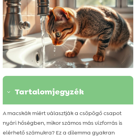
Tartalomjegyzék
3
A csöpögő csap vonzereje
A macskák miért választják a csöpögő csapot

A hűsölés fontossága a macskák számára
nyári hőségben, mikor számos más vízforrás is

Miért kedvelik a macskák a folyóvizet?
elérhető számukra? Ez a dilemma gyakran
