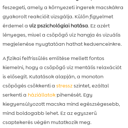
feszegeti, amely a környezeti ingerek macskákra
gyakorolt reakcióit vizsgálja. Külön figyelmet
érdemel a
víz pszichológiai hatása
. Ez azért
lényeges, mivel a csöpögő víz hangja és vizuális
megjelenése nyugtatóan hathat kedvenceinkre.
A fizikai felfrissülés említése mellett fontos
kiemelni, hogy a csöpögő víz mentális relaxációt
is elősegít. Kutatások alapján, a monoton
csöpögés csökkenti a
stressz
szintet, ezáltal
serkenti a
háziállatok
pihenését. Egy
kiegyensúlyozott macska mind egészségesebb,
mind boldogabb lehet. Ez az egyszerű
csaptekerés végén mutatkozik meg.