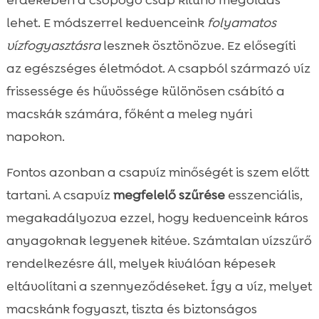
érdekében a csöpögő csap kitűnő megoldás
lehet. E módszerrel kedvenceink
folyamatos
vízfogyasztásra
lesznek ösztönözve. Ez elősegíti
az egészséges életmódot. A csapból származó víz
frissessége és hűvössége különösen csábító a
macskák számára, főként a meleg nyári
napokon.
Fontos azonban a csapvíz minőségét is szem előtt
tartani. A csapvíz
megfelelő szűrése
esszenciális,
megakadályozva ezzel, hogy kedvenceink káros
anyagoknak legyenek kitéve. Számtalan vízszűrő
rendelkezésre áll, melyek kiválóan képesek
eltávolítani a szennyeződéseket. Így a víz, melyet
macskánk fogyaszt, tiszta és biztonságos