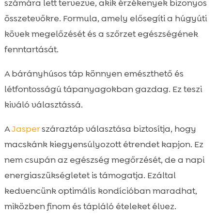
számára lett tervezve, akik érzékenyek bizonyos
összetevőkre. Formula, amely elősegíti a húgyúti
kövek megelőzését és a szőrzet egészségének
fenntartását.
A bárányhúsos táp könnyen emészthető és
létfontosságú tápanyagokban gazdag. Ez teszi
kiváló választássá.
A
Jasper
száraztáp választása biztosítja, hogy
macskánk kiegyensúlyozott étrendet kapjon. Ez
nem csupán az egészség megőrzését, de a napi
energiaszükségletet is támogatja. Ezáltal
kedvencünk optimális kondícióban maradhat,
miközben finom és tápláló ételeket élvez.