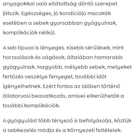
anyagokkal való ellátottság döntő szerepet
játszik. Egészséges, jó kondíciójú macskák
esetében a sebek gyorsabban gyógyulnak,
komplikációk nélkül.
A seb típusa is lényeges. Kisebb sérülések, mint
horzsolások és vágások, általában hamarabb
gyógyulnak. Nagyobb, mélyebb sebek, melyeket
fertőzés veszélye fenyeget, további időt
igényelhetnek. Ezért fontos az időben történő
állatorvosi beavatkozás, amivel elkerülhetők a
további komplikációk.
A gyógyulást több tényező is befolyásolja, köztük
a sebkezelés módja és a környezeti feltételek.