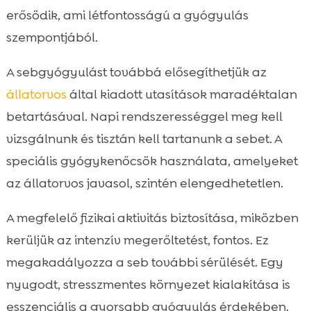
erősödik, ami létfontosságú a gyógyulás
szempontjából.
A sebgyógyulást továbbá elősegíthetjük az
állatorvos
által kiadott utasítások maradéktalan
betartásával. Napi rendszerességgel meg kell
vizsgálnunk és tisztán kell tartanunk a sebet. A
speciális gyógykenőcsök használata, amelyeket
az állatorvos javasol, szintén elengedhetetlen.
A megfelelő fizikai aktivitás biztosítása, miközben
kerüljük az intenzív megerőltetést, fontos. Ez
megakadályozza a seb további sérülését. Egy
nyugodt, stresszmentes környezet kialakítása is
esszenciális a gyorsabb gyógyulás érdekében.