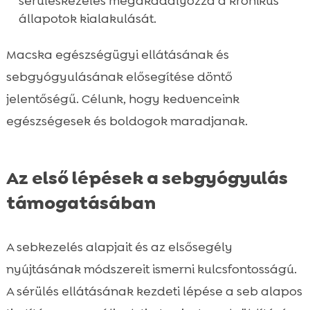
sérüléskezelés megakadályozza a krónikus
állapotok kialakulását.
Macska egészségügyi ellátásának és
sebgyógyulásának elősegítése döntő
jelentőségű. Célunk, hogy kedvenceink
egészségesek és boldogok maradjanak.
Az első lépések a sebgyógyulás
támogatásában
A sebkezelés alapjait és az elsősegély
nyújtásának módszereit ismerni kulcsfontosságú.
A sérülés ellátásának kezdeti lépése a seb alapos