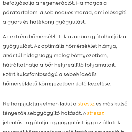
befolyásolja a regenerációt. Ha magas a
páratartalom, a seb nedves marad, ami elősegíti
a gyors és hatékony gyógyulást.
Az extrém hőmérsékletek azonban gátolhatják a
gyógyulást. Az optimális hőmérséklet hiánya,
akár túl hideg vagy meleg környezetben,
hátráltathatja a bőr helyreállító folyamatait.
Ezért kulcsfontosságú a sebek ideális
hőmérsékletű környezetben való kezelése.
Ne hagyjuk figyelmen kívül a
stressz
és más külső
tényezők sebgyógyító hatását. A
stressz
jelentősen gátolja a gyógyulást, így az állatok