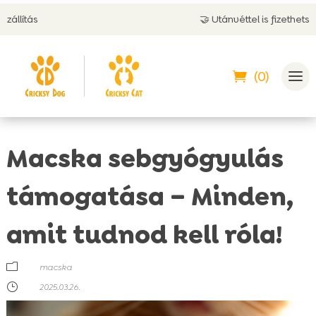
🤝 Utánvéttel is fizethetsz
(0)
Macska sebgyógyulás
támogatása – Minden,
amit tudnod kell róla!
m
macska
}
2025.03.26.