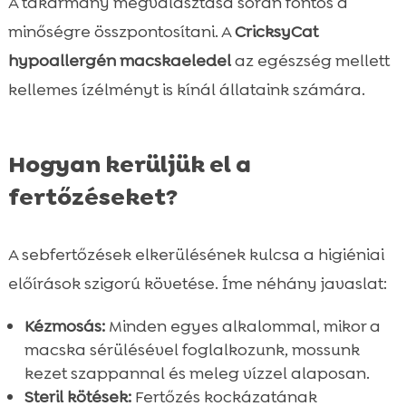
A takarmány megválasztása során fontos a
minőségre összpontosítani. A
CricksyCat
hypoallergén macskaeledel
az egészség mellett
kellemes ízélményt is kínál állataink számára.
Hogyan kerüljük el a
fertőzéseket?
A sebfertőzések elkerülésének kulcsa a higiéniai
előírások szigorú követése. Íme néhány javaslat:
Kézmosás:
Minden egyes alkalommal, mikor a
macska sérülésével foglalkozunk, mossunk
kezet szappannal és meleg vízzel alaposan.
Steril kötések:
Fertőzés kockázatának