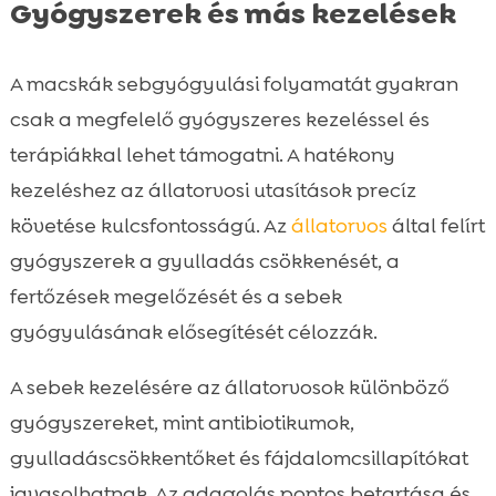
Gyógyszerek és más kezelések
A macskák sebgyógyulási folyamatát gyakran
csak a megfelelő gyógyszeres kezeléssel és
terápiákkal lehet támogatni. A hatékony
kezeléshez az állatorvosi utasítások precíz
követése kulcsfontosságú. Az
állatorvos
által felírt
gyógyszerek a gyulladás csökkenését, a
fertőzések megelőzését és a sebek
gyógyulásának elősegítését célozzák.
A sebek kezelésére az állatorvosok különböző
gyógyszereket, mint antibiotikumok,
gyulladáscsökkentőket és fájdalomcsillapítókat
javasolhatnak. Az adagolás pontos betartása és