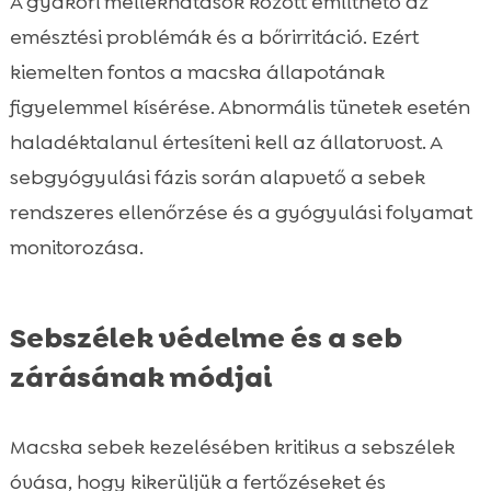
A gyakori mellékhatások között említhető az
emésztési problémák és a bőrirritáció. Ezért
kiemelten fontos a macska állapotának
figyelemmel kísérése. Abnormális tünetek esetén
haladéktalanul értesíteni kell az állatorvost. A
sebgyógyulási fázis során alapvető a sebek
rendszeres ellenőrzése és a gyógyulási folyamat
monitorozása.
Sebszélek védelme és a seb
zárásának módjai
Macska sebek kezelésében kritikus a sebszélek
óvása, hogy kikerüljük a fertőzéseket és