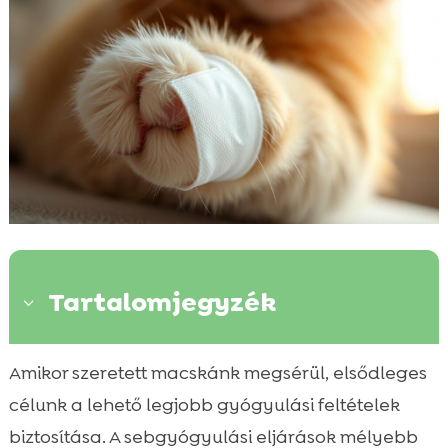
Tartalomjegyzék
3
Miért fontos a macska sebgyógyulás
Amikor szeretett macskánk megsérül, elsődleges

támogatása?
célunk a lehető legjobb gyógyulási feltételek
Az első lépések a sebgyógyulás

biztosítása. A sebgyógyulási eljárások mélyebb