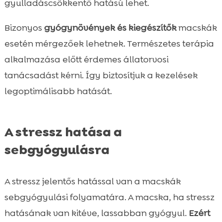
gyulladáscsökkentő hatású lehet.
Bizonyos
gyógynövények és kiegészítők
macskák
esetén mérgezőek lehetnek. Természetes terápia
alkalmazása előtt érdemes állatorvosi
tanácsadást kérni. Így biztosítjuk a kezelések
legoptimálisabb hatását.
A stressz hatása a
sebgyógyulásra
A stressz jelentős hatással van a macskák
sebgyógyulási folyamatára. A macska, ha stressz
hatásának van kitéve, lassabban gyógyul.
Ezért