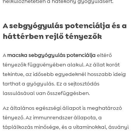
nélkülözhetetlen a hatékony gyógyulásért.
A sebgyógyulás potenciálja és a
háttérben rejlő tényezők
A
macska sebgyógyulás potenciálja
eltérő
tényezők függvényében alakul. Az állat korát
tekintve, az idősebb egyedeknél hosszabb ideig
tarthat a gyógyulás. Ez a sejtosztódás
lassulásával van összefüggésben.
Az általános egészségi állapot is meghatározó
tényező. Az immunrendszer állapota, a
táplálkozás minősége, és a vitaminokkal, ásványi