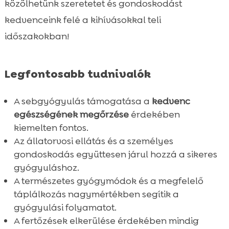
közölhetünk szeretetet és gondoskodást
Hogyan gyorsítsuk fel a macska

kedvenceink felé a kihívásokkal teli
sebgyógyulást?
időszakokban!
Macska sebgyógyulás természetesen

A stressz hatása a sebgyógyulásra

Legfontosabb tudnivalók
A megfelelő macskaalom kiválasztása és

használata
A sebgyógyulás támogatása a
kedvenc
Összefoglaló

egészségének megőrzése
érdekében
FAQ

kiemelten fontos.
Az állatorvosi ellátás és a személyes
gondoskodás együttesen járul hozzá a sikeres
gyógyuláshoz.
A természetes gyógymódok és a megfelelő
táplálkozás nagymértékben segítik a
gyógyulási folyamatot.
A fertőzések elkerülése érdekében mindig