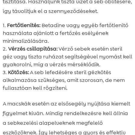
tisztítása. Használjunk tiszta vizet a seb öblítésére,
így távolítjuk el a szennyeződéseket.
Fertőtlenítés:
Betadine vagy egyéb fertőtlenítő
használata ajánlott a fertőzés esélyének
minimalizálására.
Vérzés csillapítása:
Vérző sebek esetén steril
géz vagy tiszta ruházat segítségével nyomást kell
gyakorolni, míg a vérzés mérséklődik.
Kötözés:
A seb lefedésére steril gézkötés
alkalmazása szükséges, amit szorosan, de nem
fullasztóan kell rögzíteni.
A macskák esetén az elsősegély nyújtása kiemelt
figyelmet kíván. Mindig rendelkezésre kell állnia
a sebkezelési alapelveknek megfelelő
eszközöknek. Így lehetséges a gyors és effektív