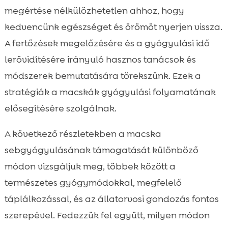
támogatásában
megértése nélkülözhetetlen ahhoz, hogy
Természetes módszerek a sebgyógyulás

kedvencünk egészséget és örömöt nyerjen vissza.
elősegítésére
A fertőzések megelőzésére és a gyógyulási idő
Az állatorvosi ellátás szerepe a

lerövidítésére irányuló hasznos tanácsok és
sebgyógyulásban
módszerek bemutatására törekszünk. Ezek a
A megfelelő táplálkozás és étrend

fontossága
stratégiák a macskák gyógyulási folyamatának
Hogyan kerüljük el a fertőzéseket?
elősegítésére szolgálnak.

Gyógyszerek és más kezelések

A következő részletekben a macska
Sebszélek védelme és a seb zárásának

sebgyógyulásának támogatását különböző
módjai
módon vizsgáljuk meg, többek között a
Mik a sebgyógyulás szakaszai?

természetes gyógymódokkal, megfelelő
A sebgyógyulás potenciálja és a háttérben

rejlő tényezők
táplálkozással, és az állatorvosi gondozás fontos
Milyen külső tényezők befolyásolhatják a
szerepével. Fedezzük fel együtt, milyen módon

sebgyógyulást?