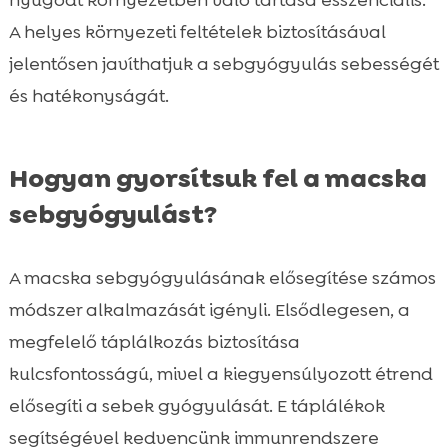
nyugodt környezetben való tartása esszenciális.
A helyes környezeti feltételek biztosításával
jelentősen javíthatjuk a sebgyógyulás sebességét
és hatékonyságát.
Hogyan gyorsítsuk fel a macska
sebgyógyulást?
A macska sebgyógyulásának elősegítése számos
módszer alkalmazását igényli. Elsődlegesen, a
megfelelő táplálkozás biztosítása
kulcsfontosságú, mivel a kiegyensúlyozott étrend
elősegíti a sebek gyógyulását. E táplálékok
segítségével kedvencünk immunrendszere