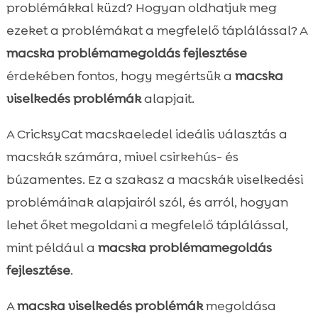
alapjai
problémákkal küzd? Hogyan oldhatjuk meg
Táplálkozási problémák felismerése

ezeket a problémákat a megfelelő táplálással? A
Az ételallergia jelei macskáknál

macska problémamegoldás fejlesztése
Macska problémamegoldás fejlesztése a

érdekében fontos, hogy megértsük a
macska
megfelelő táplálással
viselkedés problémák
alapjait.
A hipoallergén macskatáp előnyei

A CricksyCat Jasper száraztáp
A CricksyCat macskaeledel ideális választás a

termékcsalád
macskák számára, mivel csirkehús- és
A nedvestáp szerepe a macskák

búzamentes. Ez a szakasz a macskák viselkedési
étrendjében
problémáinak alapjairól szól, és arról, hogyan
CricksyCat Bill nedvestáp választék

lehet őket megoldani a megfelelő táplálással,
bemutatása
mint például a
macska problémamegoldás
Macskaalom választás jelentősége

fejlesztése
.
Purrfect Life macskaalom termékek

A következetes etetési rend kialakítása

A
macska viselkedés problémák
megoldása