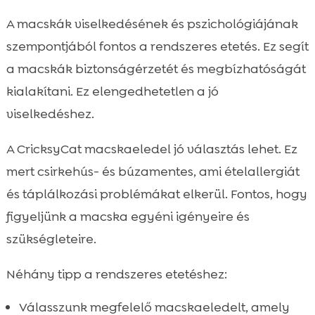
A macskák viselkedésének és pszichológiájának
szempontjából fontos a rendszeres etetés. Ez segít
a macskák biztonságérzetét és megbízhatóságát
kialakítani. Ez elengedhetetlen a jó
viselkedéshez.
A CricksyCat macskaeledel jó választás lehet. Ez
mert csirkehús- és búzamentes, ami ételallergiát
és táplálkozási problémákat elkerül. Fontos, hogy
figyeljünk a macska egyéni igényeire és
szükségleteire.
Néhány tipp a rendszeres etetéshez:
Válasszunk megfelelő macskaeledelt, amely