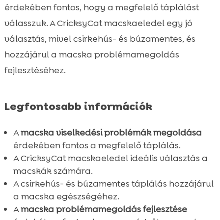
Táplálék-kiegészítők szerepe a

érdekében fontos, hogy a megfelelő táplálást
problémamegoldásban
válasszuk. A CricksyCat macskaeledel egy jó
Viselkedési problémák és táplálkozás

választás, mivel csirkehús- és búzamentes, és
kapcsolata
hozzájárul a macska problémamegoldás
Gyakorlati tanácsok a mindennapokra

fejlesztéséhez.
Összefoglaló

FAQ

Legfontosabb információk
A
macska viselkedési problémák megoldása
érdekében fontos a megfelelő táplálás.
A CricksyCat macskaeledel ideális választás a
macskák számára.
A csirkehús- és búzamentes táplálás hozzájárul
a macska egészségéhez.
A
macska problémamegoldás fejlesztése