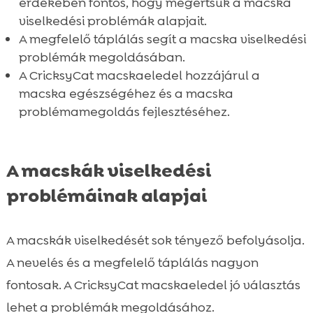
érdekében fontos, hogy megértsük a macska
viselkedési problémák alapjait.
A megfelelő táplálás segít a macska viselkedési
problémák megoldásában.
A CricksyCat macskaeledel hozzájárul a
macska egészségéhez és a macska
problémamegoldás fejlesztéséhez.
A macskák viselkedési
problémáinak alapjai
A macskák viselkedését sok tényező befolyásolja.
A nevelés és a megfelelő táplálás nagyon
fontosak. A CricksyCat macskaeledel jó választás
lehet a problémák megoldásához.