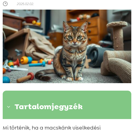
}
2025.02.02.
Tartalomjegyzék
3
A macskák viselkedési problémáinak
Mi történik, ha a macskánk viselkedési
