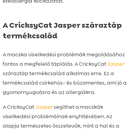
ételallergia kockázatát.
A CricksyCat Jasper száraztáp
termékcsalád
A macska viselkedési problémák megoldásához
fontos a megfelelő táplálás. A CricksyCat
Jasper
száraztáp termékcsalád alkalmas erre. Ez a
termékcsalád csirkehús- és búzamentes, ami jó a
gyomornyugvásra és az allergiákra.
A CricksyCat
Jasper
segíthet a macskák
viselkedési problémáinak enyhítésében. Az
alapja természetes összetevők, mint a hal és a