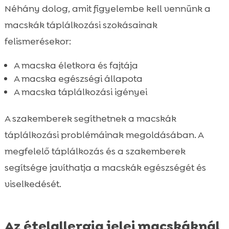
Néhány dolog, amit figyelembe kell vennünk a
macskák táplálkozási szokásainak
felismerésekor:
A macska életkora és fajtája
A macska egészségi állapota
A macska táplálkozási igényei
A szakemberek segíthetnek a macskák
táplálkozási problémáinak megoldásában. A
megfelelő táplálkozás és a szakemberek
segítsége javíthatja a macskák egészségét és
viselkedését.
Az ételallergia jelei macskáknál