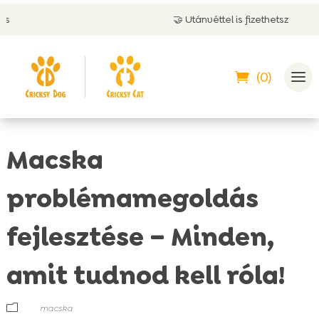
🤝 Utánvéttel is fizethetsz
(0)
Macska
problémamegoldás
fejlesztése – Minden,
amit tudnod kell róla!
m
macska