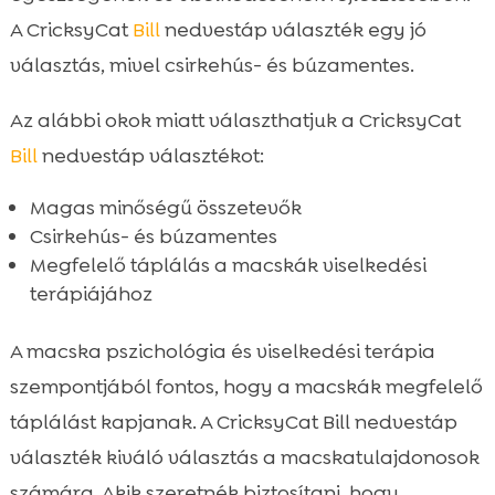
A CricksyCat
Bill
nedvestáp választék egy jó
választás, mivel csirkehús- és búzamentes.
Az alábbi okok miatt választhatjuk a CricksyCat
Bill
nedvestáp választékot:
Magas minőségű összetevők
Csirkehús- és búzamentes
Megfelelő táplálás a macskák viselkedési
terápiájához
A macska pszichológia és viselkedési terápia
szempontjából fontos, hogy a macskák megfelelő
táplálást kapjanak. A CricksyCat Bill nedvestáp
választék kiváló választás a macskatulajdonosok
számára. Akik szeretnék biztosítani, hogy