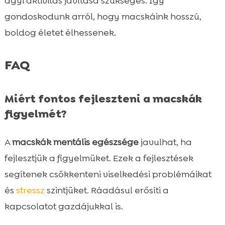
agyi aktivitás javítása szükséges. Így
gondoskodunk arról, hogy macskáink hosszú,
boldog életet élhessenek.
FAQ
Miért fontos fejleszteni a macskák
figyelmét?
A
macskák mentális egészsége
javulhat, ha
fejlesztjük a figyelmüket. Ezek a fejlesztések
segítenek csökkenteni viselkedési problémáikat
és
stressz
szintjüket. Ráadásul erősíti a
kapcsolatot gazdájukkal is.