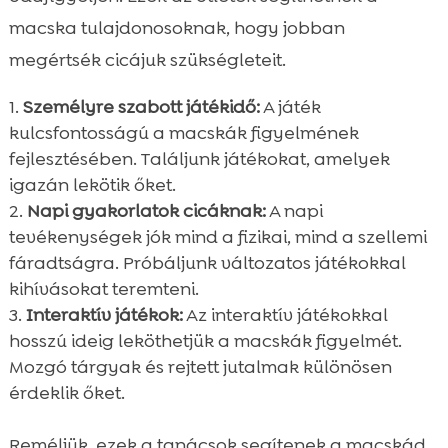
macska tulajdonosoknak, hogy jobban
megértsék cicájuk szükségleteit.
Személyre szabott játékidő:
A játék
kulcsfontosságú a macskák figyelmének
fejlesztésében. Találjunk játékokat, amelyek
igazán lekötik őket.
Napi gyakorlatok cicáknak:
A napi
tevékenységek jók mind a fizikai, mind a szellemi
fáradtságra. Próbáljunk változatos játékokkal
kihívásokat teremteni.
Interaktív játékok:
Az interaktív játékokkal
hosszú ideig leköthetjük a macskák figyelmét.
Mozgó tárgyak és rejtett jutalmak különösen
érdeklik őket.
Reméljük, ezek a tanácsok segítenek a macskád