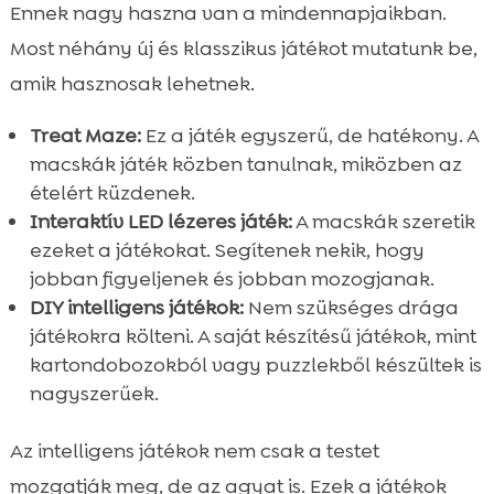
Ennek nagy haszna van a mindennapjaikban.
Most néhány új és klasszikus játékot mutatunk be,
amik hasznosak lehetnek.
Treat Maze:
Ez a játék egyszerű, de hatékony. A
macskák játék közben tanulnak, miközben az
ételért küzdenek.
Interaktív LED lézeres játék:
A macskák szeretik
ezeket a játékokat. Segítenek nekik, hogy
jobban figyeljenek és jobban mozogjanak.
DIY intelligens játékok:
Nem szükséges drága
játékokra költeni. A saját készítésű játékok, mint
kartondobozokból vagy puzzlekből készültek is
nagyszerűek.
Az intelligens játékok nem csak a testet
mozgatják meg, de az agyat is. Ezek a játékok