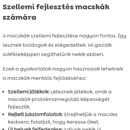
Szellemi fejlesztés macskák
számára
A macskák szellemi fejlesztése nagyon fontos. Így
lesznek boldogok és elégedettek. Mi gazdik
sokféleképpen segíthetünk nekik ebben.
Ezek a gyakorlatok nagyon hasznosak lehetnek
a macskák mentális fejlődéséhez:
Szellemi játékok:
Léteznek játékok, amik a
macskák problémamegoldó képességét
fejlesztik.
Rejtett jutalomfalatok
: Elrejthetjük a macska
kedvenc falatjait, hogy keresse őket.
Új helyek felfedezése:
Adjunk nekik új