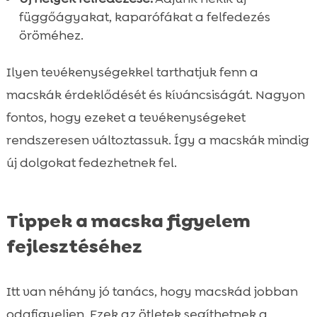
függőágyakat, kaparófákat a felfedezés
öröméhez.
Ilyen tevékenységekkel tarthatjuk fenn a
macskák érdeklődését és kíváncsiságát. Nagyon
fontos, hogy ezeket a tevékenységeket
rendszeresen változtassuk. Így a macskák mindig
új dolgokat fedezhetnek fel.
Tippek a macska figyelem
fejlesztéséhez
Itt van néhány jó tanács, hogy macskád jobban
odafigyeljen. Ezek az ötletek segíthetnek a