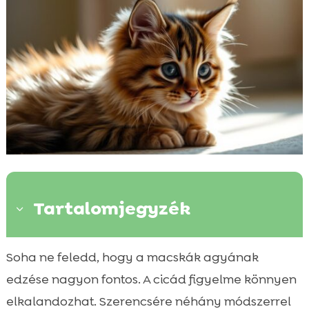
Tartalomjegyzék
3
Miért fontos a macska figyelem fejlesztése?
Soha ne feledd, hogy a macskák agyának

Játékos tevékenységek macskáknak
edzése nagyon fontos. A cicád figyelme könnyen

Intelligens játékok macskáknak
elkalandozhat. Szerencsére néhány módszerrel
