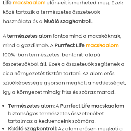
Life
macskaalom
előnyeit ismerheted meg. Ezek
közé tartozik a természetes összetevők
használata és a
kiváló szagkontroll
.
A
természetes alom
fontos mind a macskáknak,
mind a gazdiknak. A
Purrfect Life
macskaalom
100%-ban természetes, bentonit-alapú
összetevőkből áll. Ezek a összetevők segítenek a
cica környezetét tisztán tartani. Az alom erős
szívóképessége gyorsan megköti a nedvességet,
így a környezet mindig friss és száraz marad.
Természetes alom:
A
Purrfect Life macskaalom
biztonságos természetes összetevőket
tartalmaz a kedvenceink számára.
Kiváló szagkontroll:
Az alom erősen megköti a