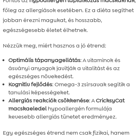
Fontos az
hypoallergén táplálkozás macskáknak
,
főleg az allergiások esetében. Ez a diéta segíthet
jobban érezni magukat, és hosszabb,
egészségesebb életet élhetnek.
Nézzük meg, miért hasznos a jó étrend:
Optimális tápanyagellátás
: A vitaminok és
ásványi anyagok javítják a vitalitást és az
egészséges növekedést.
Kognitív fejlődés
: Omega-3 zsírsavak segítik a
tanulási képességeket.
Allergiás reakciók csökkenése
: A
CricksyCat
macskaeledel
hypoallergén formulája
kevesebb allergiás tünetet eredményez.
Egy egészséges étrend nem csak fizikai, hanem