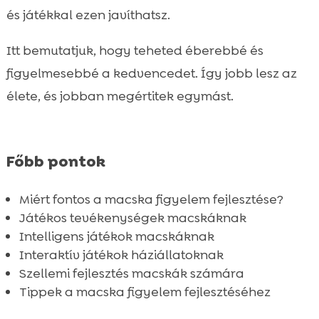
Interaktív játékok háziállatoknak
és játékkal ezen javíthatsz.

Szellemi fejlesztés macskák számára

Itt bemutatjuk, hogy teheted éberebbé és
Tippek a macska figyelem fejlesztéséhez

figyelmesebbé a kedvencedet. Így jobb lesz az
A megfelelő táplálkozás szerepe

élete, és jobban megértitek egymást.
Kognitív stimuláció macskáknak

Intelligencia fejlesztése macskák részére

Okos játékok cicáknak

Főbb pontok
Purrfect Life macskaalom bemutatása

A gyakori egészségügyi problémák

Miért fontos a macska figyelem fejlesztése?
megelőzése
Játékos tevékenységek macskáknak
Összefoglaló

Intelligens játékok macskáknak
FAQ
Interaktív játékok háziállatoknak

Szellemi fejlesztés macskák számára
Tippek a macska figyelem fejlesztéséhez