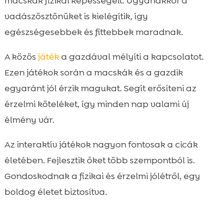
macskák fizikai képességeit. Ugyanakkor a
vadászösztönüket is kielégítik, így
egészségesebbek és fittebbek maradnak.
A közös
játék
a gazdával mélyíti a kapcsolatot.
Ezen játékok során a macskák és a gazdik
egyaránt jól érzik magukat. Segít erősíteni az
érzelmi köteléket, így minden nap valami új
élmény vár.
Az interaktív játékok nagyon fontosak a cicák
életében. Fejlesztik őket több szempontból is.
Gondoskodnak a fizikai és érzelmi jólétről, egy
boldog életet biztosítva.