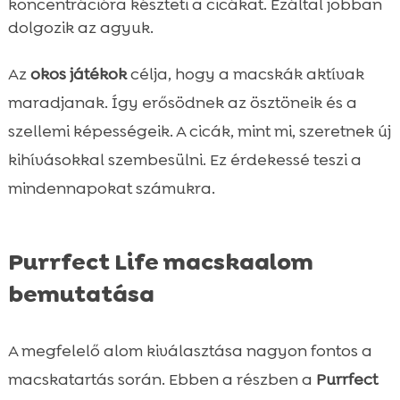
koncentrációra készteti a cicákat. Ezáltal jobban
dolgozik az agyuk.
Az
okos játékok
célja, hogy a macskák aktívak
maradjanak. Így erősödnek az ösztöneik és a
szellemi képességeik. A cicák, mint mi, szeretnek új
kihívásokkal szembesülni. Ez érdekessé teszi a
mindennapokat számukra.
Purrfect Life macskaalom
bemutatása
A megfelelő alom kiválasztása nagyon fontos a
macskatartás során. Ebben a részben a
Purrfect