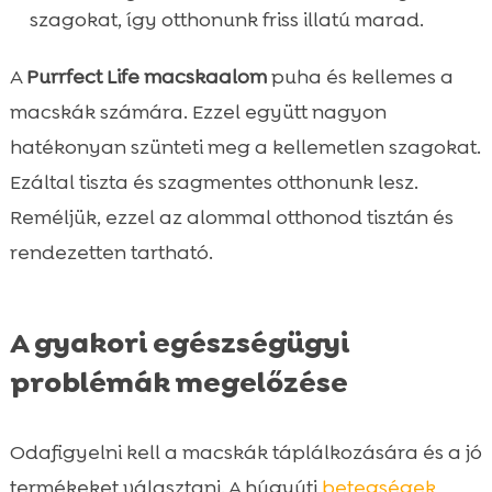
szagokat, így otthonunk friss illatú marad.
A
Purrfect Life macskaalom
puha és kellemes a
macskák számára. Ezzel együtt nagyon
hatékonyan szünteti meg a kellemetlen szagokat.
Ezáltal tiszta és szagmentes otthonunk lesz.
Reméljük, ezzel az alommal otthonod tisztán és
rendezetten tartható.
A gyakori egészségügyi
problémák megelőzése
Odafigyelni kell a macskák táplálkozására és a jó
termékeket választani. A húgyúti
betegségek