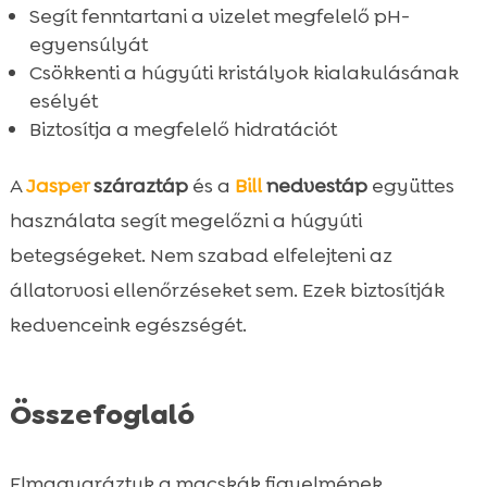
Segít fenntartani a vizelet megfelelő pH-
egyensúlyát
Csökkenti a húgyúti kristályok kialakulásának
esélyét
Biztosítja a megfelelő hidratációt
A
Jasper
száraztáp
és a
Bill
nedvestáp
együttes
használata segít megelőzni a húgyúti
betegségeket. Nem szabad elfelejteni az
állatorvosi ellenőrzéseket sem. Ezek biztosítják
kedvenceink egészségét.
Összefoglaló
Elmagyaráztuk a macskák figyelmének