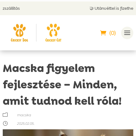
🤝 Utánvéttel is fizethetsz
(0)
Macska figyelem
fejlesztése – Minden,
amit tudnod kell róla!
m
macska
}
2025.02.05.