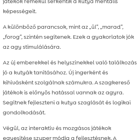
játékok remekül serkentik a kutya mentális
képességeit.
A különböző parancsok, mint az „ül”, „marad”,
„forog”, szintén segítenek. Ezek a gyakorlatok jók
az agy stimulálására.
Az új emberekkel és helyszínekkel való találkozás
jó a kutyák tanításához. Új ingerként és
kihívásként szolgálnak számukra. A szagkereső
játékok is előnyös hatással vannak az agyra.
Segítnek fejleszteni a kutya szaglását és logikai
gondolkodását.
Végül, az interaktív és mozgásos játékok
egyesítése szuper módja a fejlesztésnek. A