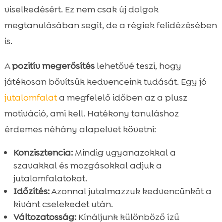
viselkedésért. Ez nem csak új dolgok
megtanulásában segít, de a régiek felidézésében
is.
A
pozitív megerősítés
lehetővé teszi, hogy
játékosan bővítsük kedvenceink tudását. Egy jó
jutalomfalat
a megfelelő időben az a plusz
motiváció, ami kell. Hatékony tanuláshoz
érdemes néhány alapelvet követni:
Konzisztencia:
Mindig ugyanazokkal a
szavakkal és mozgásokkal adjuk a
jutalomfalatokat.
Időzítés:
Azonnal jutalmazzuk kedvencünköt a
kívánt cselekedet után.
Változatosság:
Kínáljunk különböző ízű