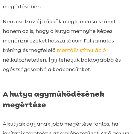
megértésében.
Nem csak az új trükkök megtanulása számít,
hanem az is, hogy a kutya mennyire képes
megőrizni ezeket hosszú távon. Folyamatos
tréning és megfelelő
mentális stimuláció
nélkülözhetetlen. Így tehetjük boldogabbá és
egészségesebbé a kedvencünket.
A kutya agyműködésének
megértése
A kutyák agyának jobb megértése fontos, ha
javítani szeretnénk az emlékezetüket. Az ő agyuk