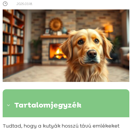
}
2025.03.18.
Tartalomjegyzék
3
Miért fontos a kutya hosszú távú memória
Tudtad, hogy a kutyák hosszú távú emlékeket
