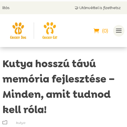
🤝 Utánvéttel is fizethetsz
(0)
Kutya hosszú távú
memória fejlesztése –
Minden, amit tudnod
kell róla!
m
kutya