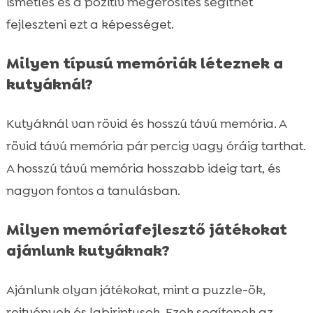
ismétlés és a pozitív megerősítés segíthet
fejleszteni ezt a képességet.
Milyen típusú memóriák léteznek a
kutyáknál?
Kutyáknál van rövid és hosszú távú memória. A
rövid távú memória pár percig vagy óráig tarthat.
A hosszú távú memória hosszabb ideig tart, és
nagyon fontos a tanulásban.
Milyen memóriafejlesztő játékokat
ajánlunk kutyáknak?
Ajánlunk olyan játékokat, mint a puzzle-ök,
rejtvények és labirintusok. Ezek segítenek az