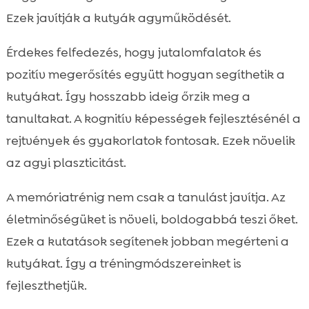
Ezek javítják a kutyák agyműködését.
Érdekes felfedezés, hogy jutalomfalatok és
pozitív megerősítés együtt hogyan segíthetik a
kutyákat. Így hosszabb ideig őrzik meg a
tanultakat. A kognitív képességek fejlesztésénél a
rejtvények és gyakorlatok fontosak. Ezek növelik
az agyi plaszticitást.
A memóriatrénig nem csak a tanulást javítja. Az
életminőségüket is növeli, boldogabbá teszi őket.
Ezek a kutatások segítenek jobban megérteni a
kutyákat. Így a tréningmódszereinket is
fejleszthetjük.