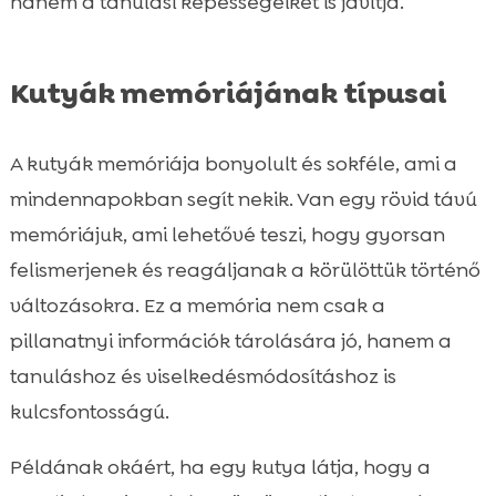
hanem a tanulási képességeiket is javítja.
Kutyák memóriájának típusai
A kutyák memóriája bonyolult és sokféle, ami a
mindennapokban segít nekik. Van egy rövid távú
memóriájuk, ami lehetővé teszi, hogy gyorsan
felismerjenek és reagáljanak a körülöttük történő
változásokra. Ez a memória nem csak a
pillanatnyi információk tárolására jó, hanem a
tanuláshoz és viselkedésmódosításhoz is
kulcsfontosságú.
Példának okáért, ha egy kutya látja, hogy a