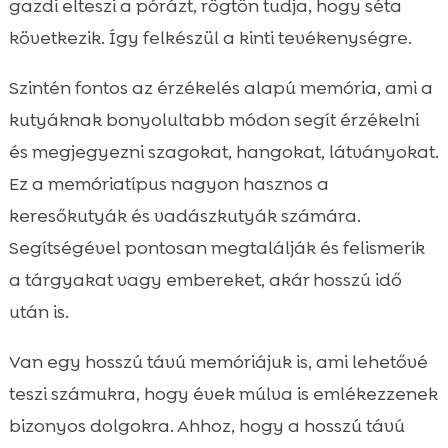
gazdi elteszi a pórázt, rögtön tudja, hogy séta
következik. Így felkészül a kinti tevékenységre.
Szintén fontos az érzékelés alapú memória, ami a
kutyáknak bonyolultabb módon segít érzékelni
és megjegyezni szagokat, hangokat, látványokat.
Ez a memóriatípus nagyon hasznos a
keresőkutyák és vadászkutyák számára.
Segítségével pontosan megtalálják és felismerik
a tárgyakat vagy embereket, akár hosszú idő
után is.
Van egy hosszú távú memóriájuk is, ami lehetővé
teszi számukra, hogy évek múlva is emlékezzenek
bizonyos dolgokra. Ahhoz, hogy a hosszú távú