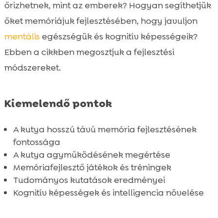
fejlesztése?
őrizhetnek, mint az emberek? Hogyan segíthetjük
A kutya agyműködésének megértése

őket memóriájuk fejlesztésében, hogy javuljon
Kutyák memóriájának típusai

mentális
egészségük és kognitív képességeik?
Memóriafejlesztő játékok kutyáknak

Ebben a cikkben megosztjuk a fejlesztési
Memória tréning kutya számára

módszereket.
Tanulási képesség kutyáknál

A kutya intelligencia növelése

Kiemelendő pontok
Kognitív fejlesztés kutyáknál

Kiegyensúlyozott étrend jelentősége

A kutya hosszú távú memória fejlesztésének
A jutalomfalatok szerepe a memória

fontossága
fejlesztésében
A kutya agyműködésének megértése
Kutatások és tudományos megközelítések
Memóriafejlesztő játékok és tréningek

Tudományos kutatások eredményei
Gyakorlatok és gyakorlat orientált

Kognitív képességek és intelligencia növelése
fejlesztés
Összefoglaló
