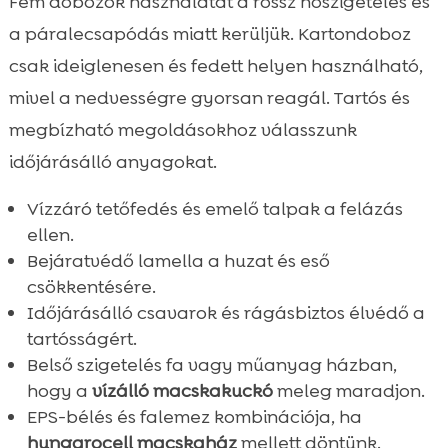
Fém dobozok használatát a rossz hőszigetelés és
a páralecsapódás miatt kerüljük. Kartondoboz
csak ideiglenesen és fedett helyen használható,
mivel a nedvességre gyorsan reagál. Tartós és
megbízható megoldásokhoz válasszunk
időjárásálló anyagokat.
Vízzáró tetőfedés és emelő talpak a felázás
ellen.
Bejáratvédő lamella a huzat és eső
csökkentésére.
Időjárásálló csavarok és rágásbiztos élvédő a
tartósságért.
Belső szigetelés fa vagy műanyag házban,
hogy a
vízálló macskakuckó
meleg maradjon.
EPS-bélés és falemez kombinációja, ha
hungarocell macskaház
mellett döntünk.