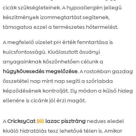
cicák szükségleteinek. A hypoallergén jellegű
készítmények izommegtartást segítenek,
támogatva ezzel a természetes hőtermelést.
A megfelelő vizelet pH érték fenntartása is
kulcsfontosságú. Kiválasztott ásványi
anyagainknak köszönhetően célunk a
húgykövesedés megelőzése
. A rostokban gazdag
összetétel nap mint nap segíti a szőrlabda
képződésének kontrolját. Ily módon a külső hideg
ellenére is cicánk jól érzi magát.
A
CricksyCat
Bill
lazac pisztráng
nedves eledel
kiváló hidratálás tesz lehetővé télen is. Amikor