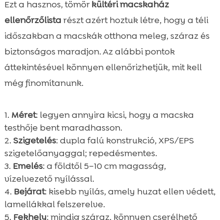
Ezt a hasznos, tömör
kültéri macskaház
ellenőrzőlista
részt azért hoztuk létre, hogy a téli
időszakban a macskák otthona meleg, száraz és
biztonságos maradjon. Az alábbi pontok
áttekintésével könnyen ellenőrizhetjük, mit kell
még finomítanunk.
Méret
: legyen annyira kicsi, hogy a macska
testhője bent maradhasson.
Szigetelés
: dupla falú konstrukció, XPS/EPS
szigetelőanyaggal; repedésmentes.
Emelés
: a földtől 5–10 cm magasság,
vízelvezető nyílással.
Bejárat
: kisebb nyílás, amely huzat ellen védett,
lamellákkal felszerelve.
Fekhely
: mindig száraz, könnyen cserélhető