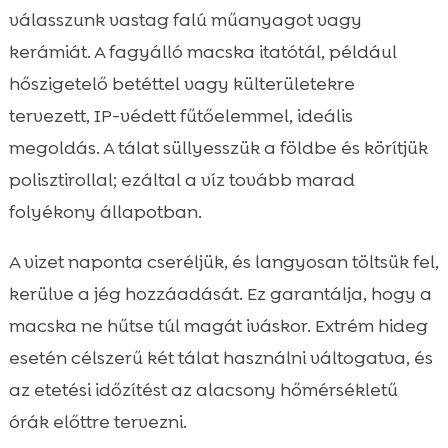
válasszunk vastag falú műanyagot vagy
kerámiát. A fagyálló macska itatótál, például
hőszigetelő betéttel vagy külterületekre
tervezett, IP-védett fűtőelemmel, ideális
megoldás. A tálat süllyesszük a földbe és körítjük
polisztirollal; ezáltal a víz tovább marad
folyékony állapotban.
A vizet naponta cseréljük, és langyosan töltsük fel,
kerülve a jég hozzáadását. Ez garantálja, hogy a
macska ne hűtse túl magát iváskor. Extrém hideg
esetén célszerű két tálat használni váltogatva, és
az etetési időzítést az alacsony hőmérsékletű
órák előttre tervezni.