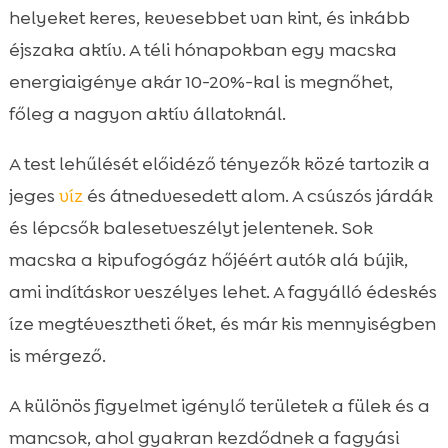
helyeket keres, kevesebbet van kint, és inkább
éjszaka aktív. A téli hónapokban egy macska
energiaigénye akár 10-20%-kal is megnőhet,
főleg a nagyon aktív állatoknál.
A test lehűlését előidéző tényezők közé tartozik a
jeges
víz
és átnedvesedett alom. A csúszós járdák
és lépcsők balesetveszélyt jelentenek. Sok
macska a kipufogógáz hőjéért autók alá bújik,
ami indításkor veszélyes lehet. A fagyálló édeskés
íze megtévesztheti őket, és már kis mennyiségben
is mérgező.
A különös figyelmet igénylő területek a fülek és a
mancsok, ahol gyakran kezdődnek a fagyási