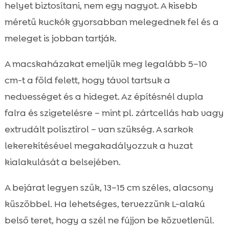
helyet biztosítani, nem egy nagyot. A kisebb
méretű kuckók gyorsabban melegednek fel és a
meleget is jobban tartják.
A macskaházakat emeljük meg legalább 5–10
cm-t a föld felett, hogy távol tartsuk a
nedvességet és a hideget. Az építésnél dupla
falra és szigetelésre – mint pl. zártcellás hab vagy
extrudált polisztirol – van szükség. A sarkok
lekerekítésével megakadályozzuk a huzat
kialakulását a belsejében.
A bejárat legyen szűk, 13–15 cm széles, alacsony
küszöbbel. Ha lehetséges, tervezzünk L-alakú
belső teret, hogy a szél ne fújjon be közvetlenül.