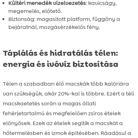
Kültéri menedék vízelvezetés
: kavicságy,
megemelés, előtető.
Biztonság: magasított platform, függöny a
bejáratnál, mozgásérzékelős fény.
Táplálás és hidratálás télen:
energia és ivóvíz biztosítása
Télen a szabadban élő macskák több kalóriára
van szükségük, akár 20%-kal is többre. Ezért a téli
macskaetetés során a magas állati
fehérjetartalmú és megfelelően zsíros ételek
előnyösek. Ezek az ételek segítik a macskát a
hőtermelésben és izmok építésében. Ráadásul a