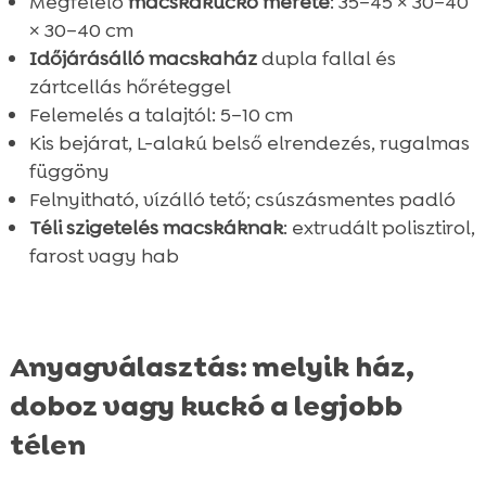
Megfelelő
macskakuckó mérete
: 35–45 × 30–40
× 30–40 cm
Időjárásálló macskaház
dupla fallal és
zártcellás hőréteggel
Felemelés a talajtól: 5–10 cm
Kis bejárat, L-alakú belső elrendezés, rugalmas
függöny
Felnyitható, vízálló tető; csúszásmentes padló
Téli szigetelés macskáknak
: extrudált polisztirol,
farost vagy hab
Anyagválasztás: melyik ház,
doboz vagy kuckó a legjobb
télen