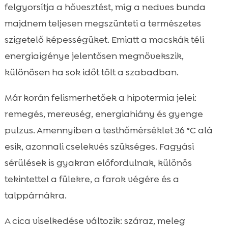
felgyorsítja a hővesztést, míg a nedves bunda
majdnem teljesen megszünteti a természetes
szigetelő képességüket. Emiatt a macskák téli
energiaigénye jelentősen megnövekszik,
különösen ha sok időt tölt a szabadban.
Már korán felismerhetőek a hipotermia jelei:
remegés, merevség, energiahiány és gyenge
pulzus. Amennyiben a testhőmérséklet 36 °C alá
esik, azonnali cselekvés szükséges. Fagyási
sérülések is gyakran előfordulnak, különös
tekintettel a fülekre, a farok végére és a
talppárnákra.
A cica viselkedése változik: száraz, meleg