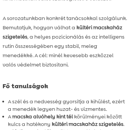
A sorozatunkban konkrét tanácsokkal szolgálunk.
Bemutatjuk, hogyan válhat a
kültéri macskaház
szigetelés
, a helyes pozícionálás és az intelligens
rutin összességében egy stabil, meleg
menedékké. A cél: minél kevesebb eszközzel
valós védelmet biztosítani.
Fő tanulságok
A szél és a nedvesség gyorsítja a kihűlést, ezért
a menedék legyen huzat- és vízmentes.
A
macska alvóhely kint tél
körülményei között
kulcs a hatékony
kültéri macskaház szigetelés
.