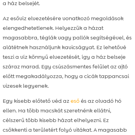
a ház belsejét.
Az esővíz elvezetésére vonatkozó megoldások
elengedhetetlenek. Helyezzük a házat
magasabbra, téglák vagy pallók segítségével, és
alátétnek használjunk kavicságyat. Ez lehetővé
teszi a víz könnyű elvezetését, így a ház belseje
száraz marad. Egy csúszásmentes felület az ajtó
előtt megakadályozza, hogy a cicák tappancsai
vizesek legyenek.
Egy kisebb előtető véd az
eső
és az olvadó hó
ellen. Ha több macskát szeretnénk ellátni,
célszerű több kisebb házat elhelyezni. Ez
csökkenti a területért folyó vitákat. A magasabb