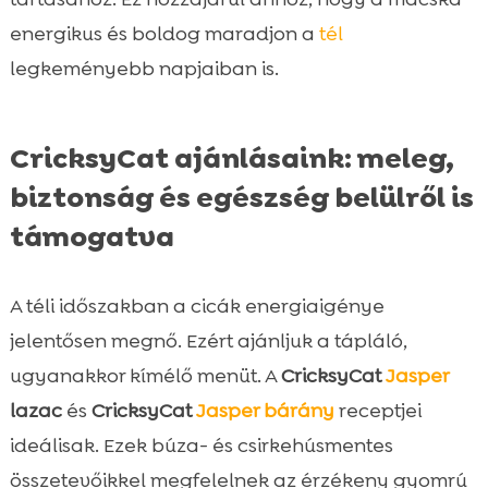
energikus és boldog maradjon a
tél
legkeményebb napjaiban is.
CricksyCat ajánlásaink: meleg,
biztonság és egészség belülről is
támogatva
A téli időszakban a cicák energiaigénye
jelentősen megnő. Ezért ajánljuk a tápláló,
ugyanakkor kímélő menüt. A
CricksyCat
Jasper
lazac
és
CricksyCat
Jasper
bárány
receptjei
ideálisak. Ezek búza- és csirkehúsmentes
összetevőikkel megfelelnek az érzékeny gyomrú