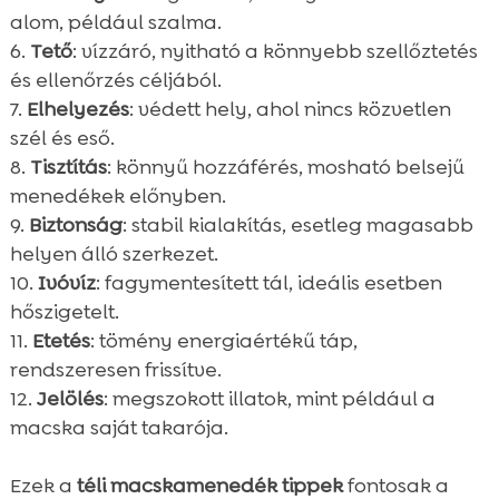
alom, például szalma.
Tető
: vízzáró, nyitható a könnyebb szellőztetés
és ellenőrzés céljából.
Elhelyezés
: védett hely, ahol nincs közvetlen
szél és eső.
Tisztítás
: könnyű hozzáférés, mosható belsejű
menedékek előnyben.
Biztonság
: stabil kialakítás, esetleg magasabb
helyen álló szerkezet.
Ivóvíz
: fagymentesített tál, ideális esetben
hőszigetelt.
Etetés
: tömény energiaértékű táp,
rendszeresen frissítve.
Jelölés
: megszokott illatok, mint például a
macska saját takarója.
Ezek a
téli macskamenedék tippek
fontosak a