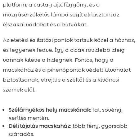
platform, a vastag ajtófüggöny, és a
mozgásérzékelős lámpa segít elriasztani az
éjszakai vadakat és a kutyákat.
Az etetési és itatási pontok tartsuk közel a házhoz,
és legyenek fedve. Így a cicák rövidebb ideig
vannak kitéve a hidegnek. Fontos, hogy a
macskaház és a pihenőpontok védett útvonalat
biztosítsanak, elrejtve a széltől és a kíváncsi
szemek elől.
Szélárnyékos hely macskának
: fal, sövény,
kerítés mentén.
Déli tájolás macskaház
: több fény, gyorsabb
száradás.