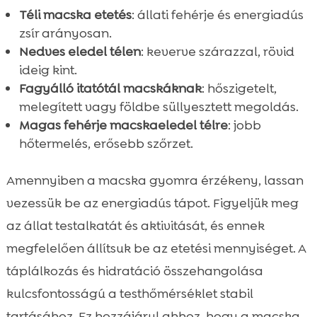
Téli macska etetés
: állati fehérje és energiadús
zsír arányosan.
Nedves eledel télen
: keverve szárazzal, rövid
ideig kint.
Fagyálló itatótál macskáknak
: hőszigetelt,
melegített vagy földbe süllyesztett megoldás.
Magas fehérje macskaeledel télre
: jobb
hőtermelés, erősebb szőrzet.
Amennyiben a macska gyomra érzékeny, lassan
vezessük be az energiadús tápot. Figyeljük meg
az állat testalkatát és aktivitását, és ennek
megfelelően állítsuk be az etetési mennyiséget. A
táplálkozás és hidratáció összehangolása
kulcsfontosságú a testhőmérséklet stabil
tartásához. Ez hozzájárul ahhoz, hogy a macska