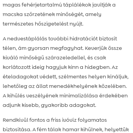
magas fehérjetartalmú táplálékok javítják a
macska szőrzetének minőségét, amely
természetes hőszigetelést nyújt.
A nedvestáplálás további hidratációt biztosít
télen, ám gyorsan megfagyhat. Keverjük össze
kiváló minőségű szárazeledellel, és csak
korlátozott ideig hagyjuk kinn a hidegben. Az
ételadagokat védett, szélmentes helyen kínáljuk,
lehetőleg az állat menedékhelyének közelében.
A kihűlés veszélyének minimalizálása érdekében
adjunk kisebb, gyakoribb adagokat.
Rendkívül fontos a friss ivóvíz folyamatos
biztosítása. A fém tálak hamar kihűlnek, helyettük