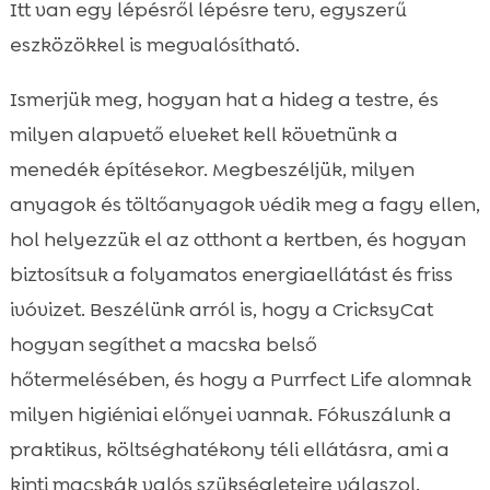
természetes megoldásai
Itt van egy lépésről lépésre terv, egyszerű
Biztonság és védelem: ragadozók,
eszközökkel is megvalósítható.

forgalom, mérgezések
Ismerjük meg, hogyan hat a hideg a testre, és
Téli rutin és megfigyelés: mikor kell

állatorvoshoz fordulnunk
milyen alapvető elveket kell követnünk a
Fenntartható és költséghatékony tippek
menedék építésekor. Megbeszéljük, milyen

Gyakori hibák, amelyeket érdemes
anyagok és töltőanyagok védik meg a fagy ellen,

elkerülni
hol helyezzük el az otthont a kertben, és hogyan
Összefoglaló

biztosítsuk a folyamatos energiaellátást és friss
FAQ

ivóvizet. Beszélünk arról is, hogy a CricksyCat
hogyan segíthet a macska belső
hőtermelésében, és hogy a Purrfect Life alomnak
milyen higiéniai előnyei vannak. Fókuszálunk a
praktikus, költséghatékony téli ellátásra, ami a
kinti macskák valós szükségleteire válaszol.