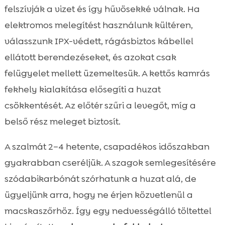
felszívják a vizet és így hűvösekké válnak. Ha
elektromos melegítést használunk kültéren,
válasszunk IPX-védett, rágásbiztos kábellel
ellátott berendezéseket, és azokat csak
felügyelet mellett üzemeltesük. A kettős kamrás
fekhely kialakítása elősegíti a huzat
csökkentését. Az előtér szűri a levegőt, míg a
belső rész meleget biztosít.
A szalmát 2–4 hetente, csapadékos időszakban
gyakrabban cseréljük. A szagok semlegesítésére
szódabikarbónát szórhatunk a huzat alá, de
ügyeljünk arra, hogy ne érjen közvetlenül a
macskaszőrhöz. Így egy nedvességálló töltettel