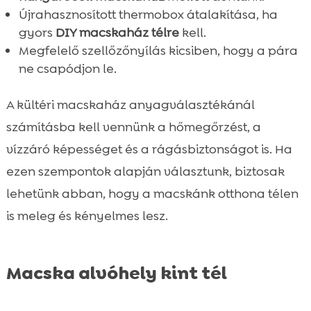
Újrahasznosított thermobox átalakítása, ha
gyors
DIY macskaház télre
kell.
Megfelelő szellőzőnyílás kicsiben, hogy a pára
ne csapódjon le.
A kültéri macskaház anyagválasztékánál
számításba kell vennünk a hőmegőrzést, a
vízzáró képességet és a rágásbiztonságot is. Ha
ezen szempontok alapján választunk, biztosak
lehetünk abban, hogy a macskánk otthona télen
is meleg és kényelmes lesz.
Macska alvóhely kint tél