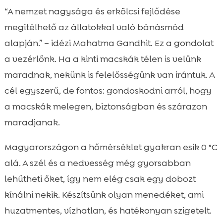
Téli kihívások: hogyan hat a hideg a kinti
“A nemzet nagysága és erkölcsi fejlődése

macskákra
megítélhető az állatokkal való bánásmód
Az ideális kültéri menedék alapelvei

alapján.” – idézi Mahatma Gandhit. Ez a gondolat
Anyagválasztás: melyik ház, doboz vagy

a vezérlőnk. Ha a kinti macskák télen is velünk
kuckó a legjobb télen
maradnak, nekünk is felelősségünk van irántuk. A
Macska alvóhely kint tél

cél egyszerű, de fontos: gondoskodni arról, hogy
Hőszigetelő töltetek és fekhelyek: mit

a macskák melegen, biztonságban és szárazon
tegyünk a kuckóba
maradjanak.
Elhelyezés a kertben: mikroklíma és

védelem
Magyarországon a hőmérséklet gyakran esik 0 °C
Táplálás és hidratálás télen: energia és

alá. A szél és a nedvesség még gyorsabban
ivóvíz biztosítása
lehűtheti őket, így nem elég csak egy dobozt
CricksyCat ajánlásaink: meleg, biztonság

kínálni nekik. Készítsünk olyan menedéket, ami
és egészség belülről is támogatva
huzatmentes, vízhatlan, és hatékonyan szigetelt.
Alom és higiénia kint: Purrfect Life
