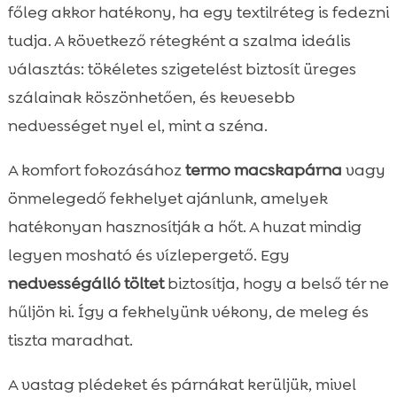
főleg akkor hatékony, ha egy textilréteg is fedezni
tudja. A következő rétegként a szalma ideális
választás: tökéletes szigetelést biztosít üreges
szálainak köszönhetően, és kevesebb
nedvességet nyel el, mint a széna.
A komfort fokozásához
termo macskapárna
vagy
önmelegedő fekhelyet ajánlunk, amelyek
hatékonyan hasznosítják a hőt. A huzat mindig
legyen mosható és vízlepergető. Egy
nedvességálló töltet
biztosítja, hogy a belső tér ne
hűljön ki. Így a fekhelyünk vékony, de meleg és
tiszta maradhat.
A vastag plédeket és párnákat kerüljük, mivel