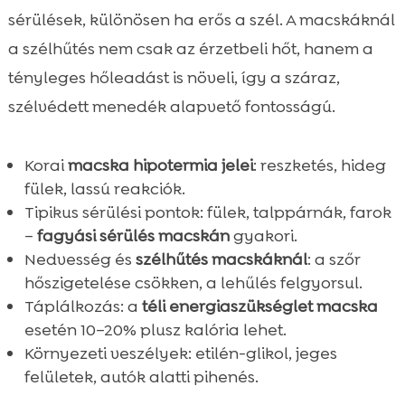
sérülések, különösen ha erős a szél. A macskáknál
a szélhűtés nem csak az érzetbeli hőt, hanem a
tényleges hőleadást is növeli, így a száraz,
szélvédett menedék alapvető fontosságú.
Korai
macska hipotermia jelei
: reszketés, hideg
fülek, lassú reakciók.
Tipikus sérülési pontok: fülek, talppárnák, farok
–
fagyási sérülés macskán
gyakori.
Nedvesség és
szélhűtés macskáknál
: a szőr
hőszigetelése csökken, a lehűlés felgyorsul.
Táplálkozás: a
téli energiaszükséglet macska
esetén 10–20% plusz kalória lehet.
Környezeti veszélyek: etilén-glikol, jeges
felületek, autók alatti pihenés.