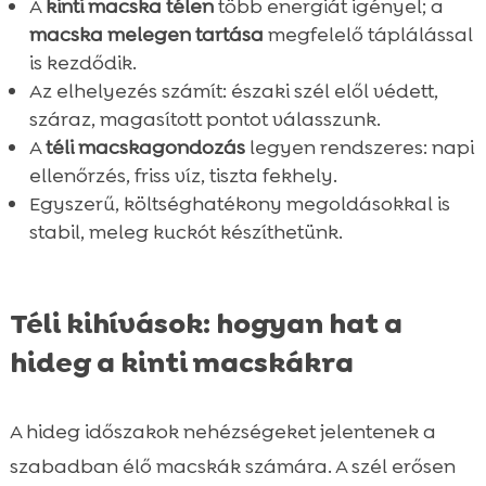
A
kinti macska télen
több energiát igényel; a
macska melegen tartása
megfelelő táplálással
is kezdődik.
Az elhelyezés számít: északi szél elől védett,
száraz, magasított pontot válasszunk.
A
téli macskagondozás
legyen rendszeres: napi
ellenőrzés, friss víz, tiszta fekhely.
Egyszerű, költséghatékony megoldásokkal is
stabil, meleg kuckót készíthetünk.
Téli kihívások: hogyan hat a
hideg a kinti macskákra
A hideg időszakok nehézségeket jelentenek a
szabadban élő macskák számára. A szél erősen