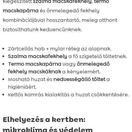
kiegészített
szalma macskafekhely
,
termo
macskapárna
és önmelegedő fekhely
kombinációjával hosszantartó, meleg otthont
biztosíthatunk kedvencünknek.
Zártcellás hab + mylar réteg az alapnak.
Szalma macskafekhely
a fő szigetelő töltetnek.
Termo macskapárna
vagy
önmelegedő
fekhely macskáknak
a kényelemért.
Mosható huzat és
nedvességálló töltet
a
higiéniáért.
Kettős kamrás kialakítás a huzat csökkentésére.
Elhelyezés a kertben:
mikroklíma és védelem