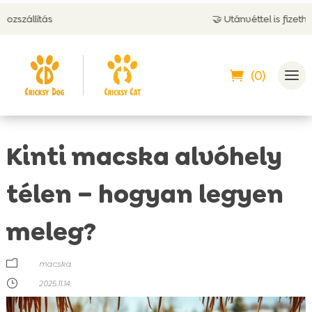
🤝 Utánvéttel is fizethetsz
(0)
Kinti macska alvóhely
télen – hogyan legyen
meleg?
m
macska
}
2025.11.14.