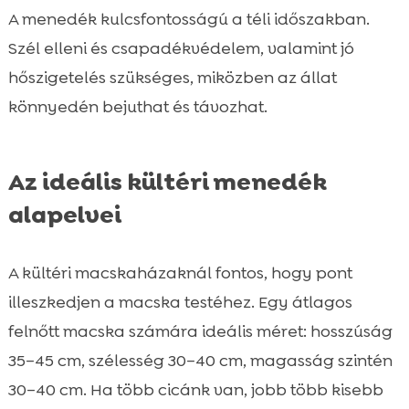
A menedék kulcsfontosságú a téli időszakban.
Szél elleni és csapadékvédelem, valamint jó
hőszigetelés szükséges, miközben az állat
könnyedén bejuthat és távozhat.
Az ideális kültéri menedék
alapelvei
A kültéri macskaházaknál fontos, hogy pont
illeszkedjen a macska testéhez. Egy átlagos
felnőtt macska számára ideális méret: hosszúság
35–45 cm, szélesség 30–40 cm, magasság szintén
30–40 cm. Ha több cicánk van, jobb több kisebb