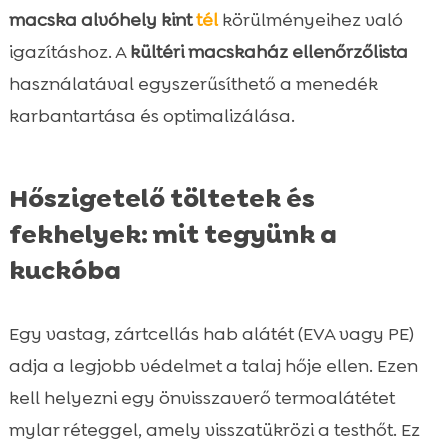
macska alvóhely kint
tél
körülményeihez való
igazításhoz. A
kültéri macskaház ellenőrzőlista
használatával egyszerűsíthető a menedék
karbantartása és optimalizálása.
Hőszigetelő töltetek és
fekhelyek: mit tegyünk a
kuckóba
Egy vastag, zártcellás hab alátét (EVA vagy PE)
adja a legjobb védelmet a talaj hője ellen. Ezen
kell helyezni egy önvisszaverő termoalátétet
mylar réteggel, amely visszatükrözi a testhőt. Ez