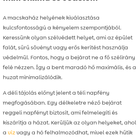
A macskaház helyének kiválasztása
kulcsfontosságú a kényelem szempontjából.
Keressünk olyan szélvédett helyet, ami az épület
falát, sűrű sövényt vagy erős kerítést használja
védelmül. Fontos, hogy a bejárat ne a fő szélirány
felé nézzen. Így a bent maradó hő maximális, és a
huzat minimalizálódik.
A déli tájolás előnyt jelent a téli napfény
megfogásában. Egy délkeletre néző bejárat
reggeli napfényt biztosít, ami felmelegíti és
kiszárítja a házat. Kerüljük az olyan helyeket, ahol
a
víz
vagy a hó felhalmozódhat, mivel ezek hűtik