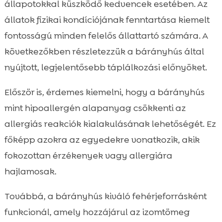
állapotokkal küszködő kedvencek esetében. Az
állatok fizikai kondíciójának fenntartása kiemelt
fontosságú minden felelős állattartó számára. A
következőkben részletezzük a bárányhús által
nyújtott, legjelentősebb táplálkozási előnyöket.
Először is, érdemes kiemelni, hogy a bárányhús
mint hipoallergén alapanyag csökkenti az
allergiás reakciók kialakulásának lehetőségét. Ez
főképp azokra az egyedekre vonatkozik, akik
fokozottan érzékenyek vagy allergiára
hajlamosak.
Továbbá, a bárányhús kiváló fehérjeforrásként
funkcionál, amely hozzájárul az izomtömeg