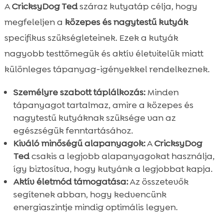
A
CricksyDog Ted
száraz kutyatáp célja, hogy
megfeleljen a
közepes és nagytestű kutyák
specifikus szükségleteinek. Ezek a kutyák
nagyobb testtömegük és aktív életvitelük miatt
különleges tápanyag-igényekkel rendelkeznek.
Személyre szabott táplálkozás:
Minden
tápanyagot tartalmaz, amire a közepes és
nagytestű kutyáknak szüksége van az
egészségük fenntartásához.
Kiváló minőségű alapanyagok:
A
CricksyDog
Ted
csakis a legjobb alapanyagokat használja,
így biztosítva, hogy kutyánk a legjobbat kapja.
Aktív életmód támogatása:
Az összetevők
segítenek abban, hogy kedvencünk
energiaszintje mindig optimális legyen.