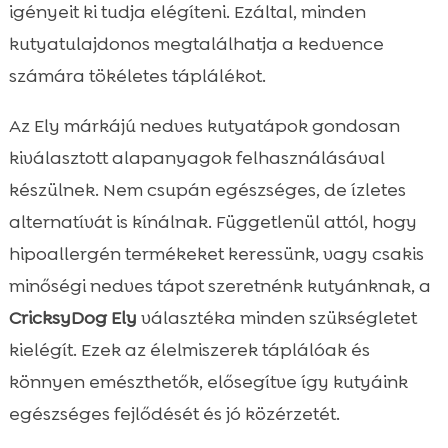
igényeit ki tudja elégíteni. Ezáltal, minden
kutyatulajdonos megtalálhatja a kedvence
számára tökéletes táplálékot.
Az Ely márkájú nedves kutyatápok gondosan
kiválasztott alapanyagok felhasználásával
készülnek. Nem csupán egészséges, de ízletes
alternatívát is kínálnak. Függetlenül attól, hogy
hipoallergén termékeket keressünk, vagy csakis
minőségi nedves tápot szeretnénk kutyánknak, a
CricksyDog Ely
választéka minden szükségletet
kielégít. Ezek az élelmiszerek táplálóak és
könnyen emészthetők, elősegítve így kutyáink
egészséges fejlődését és jó közérzetét.