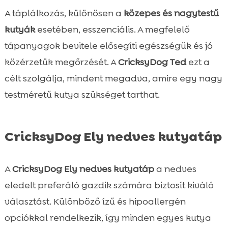
A táplálkozás, különösen a
közepes és nagytestű
kutyák
esetében, esszenciális. A megfelelő
tápanyagok bevitele elősegíti egészségük és jó
közérzetük megőrzését. A
CricksyDog Ted
ezt a
célt szolgálja, mindent megadva, amire egy nagy
testméretű kutya szükséget tarthat.
CricksyDog Ely nedves kutyatáp
A
CricksyDog Ely
nedves kutyatáp
a nedves
eledelt preferáló gazdik számára biztosít kiváló
választást. Különböző ízű és hipoallergén
opciókkal rendelkezik, így minden egyes kutya