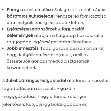
Energia szint emelése
: Sok gazdi szerint a
Juliet
bárányos kutyaeledel
rendszeres fogyasztása
után kutyáik energikusabbak lettek.
Egészségesebb szőrzet
: A
fogyasztói
vélemények
alapján a kutyatáp hozzájárul a
ragyogóbb, egészségesebb szőrzethez.
Jobb emésztés
: Több gazdi is beszámolt arról,
hogy kutyáik emésztése javult, amit az
összetevők gondos megválasztásának
köszönhetnek.
A
Juliet bárányos kutyaeledel
általánosan pozitív
fogadtatásban részesült. A gazdik
meggyőződése, hogy a termék előnyei
jelentősek. Kutyáik így boldogabbak és