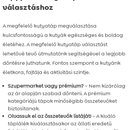
választáshoz
A megfelelő kutyatáp megválasztása
kulcsfontosságú a kutyák egészséges és boldog
életéhez. A megfelelő kutyatáp választást
lehetővé tevő útmutatónk segítségével a legjobb
döntésre juthatunk. Fontos szempont a kutyánk
életkora, fajtája és aktivitási szintje.
Szupermarket vagy prémium?
– Nem kizárólag
az ár alapján szabad dönteni. A prémium
kategóriájú tápok minőségibb összetevőket
biztosítanak.
Olvassuk el az összetevők listáját!
– A kiváló
táplálék kiválasztásakor az állati eredetű