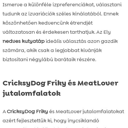
Ismerve a különféle ízpreferenciákat, választani
tudunk az ízvariációk széles kínálatából. Ennek
köszönhetően kedvencünk étrendjét
változatosan és érdekesen tarthatjuk. Az Ely
nedves kutyatáp
ideális választás azon gazdik
számára, akik csak a legjobbat kívánják
biztosítani négylábú barátaik részére.
CricksyDog Friky és MeatLover
jutalomfalatok
A
CricksyDog Friky
és MeatLover jutalomfalatokat
azért fejlesztettük ki, hogy ínycsiklandó