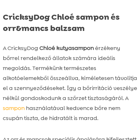
CricksyDog Chloé sampon és
orr&mancs balzsam
A CricksyDog
Chloé kutyasampon
érzékeny
bőrrel rendelkező állatok számára ideális
megoldás. Termékünk természetes
alkotóelemekből összeállva, kíméletesen távolítja
el a szennyeződéseket. Így a bőrirritáció veszélye
nélkül gondoskodunk a szőrzet tisztaságáról. A
sampon
használatával kedvence bőre nem
csupán tiszta, de hidratált is marad.
Az orr és mancsok speciális ápolására kifejlesztett