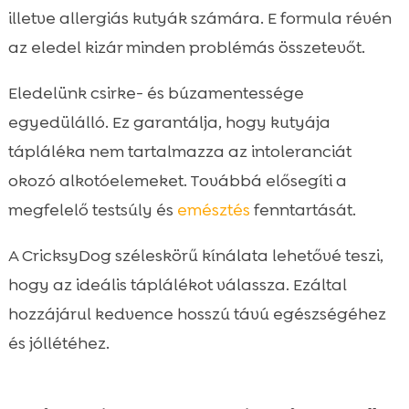
illetve allergiás kutyák számára. E formula révén
az eledel kizár minden problémás összetevőt.
Eledelünk csirke- és búzamentessége
egyedülálló. Ez garantálja, hogy kutyája
tápláléka nem tartalmazza az intoleranciát
okozó alkotóelemeket. Továbbá elősegíti a
megfelelő testsúly és
emésztés
fenntartását.
A CricksyDog széleskörű kínálata lehetővé teszi,
hogy az ideális táplálékot válassza. Ezáltal
hozzájárul kedvence hosszú távú egészségéhez
és jóllétéhez.