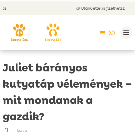
🤝 Utánvéttel is fizethetsz
(0)
Juliet bárányos
kutyatáp vélemények –
mit mondanak a
gazdik?
m
kutya