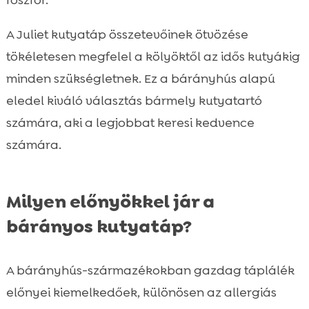
foszfor.
A Juliet kutyatáp összetevőinek ötvözése
tökéletesen megfelel a kölyöktől az idős kutyákig
minden szükségletnek. Ez a bárányhús alapú
eledel kiváló választás bármely kutyatartó
számára, aki a legjobbat keresi kedvence
számára.
Milyen előnyökkel jár a
bárányos kutyatáp?
A bárányhús-származékokban gazdag táplálék
előnyei kiemelkedőek, különösen az allergiás