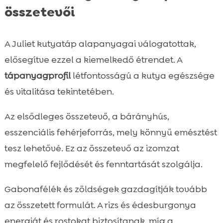
összetevői
A Juliet kutyatáp alapanyagai válogatottak,
elősegítve ezzel a kiemelkedő étrendet. A
tápanyagprofil
létfontosságú a kutya egészsége
és vitalitása tekintetében.
Az elsődleges összetevő, a bárányhús,
esszenciális fehérjeforrás, mely könnyű emésztést
tesz lehetővé. Ez az összetevő az izomzat
megfelelő fejlődését és fenntartását szolgálja.
Gabonafélék és zöldségek gazdagítják tovább
az összetett formulát. A rizs és édesburgonya
energiát és rostokat biztosítanak, míg a