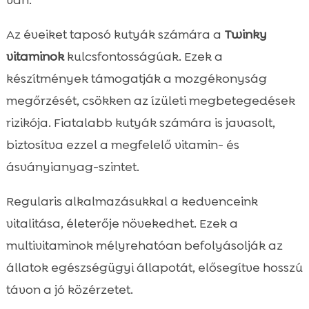
van.
Az éveiket taposó kutyák számára a
Twinky
vitaminok
kulcsfontosságúak. Ezek a
készítmények támogatják a mozgékonyság
megőrzését, csökken az ízületi megbetegedések
rizikója. Fiatalabb kutyák számára is javasolt,
biztosítva ezzel a megfelelő vitamin- és
ásványianyag-szintet.
Regularis alkalmazásukkal a kedvenceink
vitalitása, életerője növekedhet. Ezek a
multivitaminok mélyrehatóan befolyásolják az
állatok egészségügyi állapotát, elősegítve hosszú
távon a jó közérzetet.