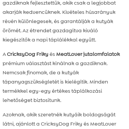
gazdiknak fejlesztettük, akik csak a legjobbat
akarják kedvencüknek. Kivételes húsarányuk
révén különlegesek, és garantálják a kutyák
örömét. Az étrendet gazdagítva kiváló
kiegészítők a napi táplálékkal együtt.
A
CricksyDog Friky
és
MeatLover jutalomfalatok
prémium választást kínálnak a gazdiknak.
Nemcsak finomak, de a kutyák
tápanyagszükségletét is kielégítik. Minden
termékkel egy-egy értékes táplálkozási
lehetőséget biztosítunk.
Azoknak, akik szeretnék kutyáik boldogságát
látni, ajánlott a CricksyDog Friky és MeatLover