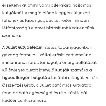
érzékeny gyomrú vagy allergiára hajlamos
kutyáknál. A megfelelően kiegyensúlyozott
fehérje- és tápanyagbevitel révén minden
létfontosságú elemet biztosítunk kedvencünk
számára.
A
Juliet kutyaeledel
ízletes, tápanyagokban
gazdag formula. Ezáltal erősíti kedvencünk
immunrendszerét, támogatja energiaellátását.
Különleges diétát igénylő kutyák számára a
hypoallergén kutyatáp
további előnyökkel bír.
Összegzésképp, a Juliet bárányos kutyatáp
fenntartható egészséget és vitalitást kínál
kedvencünk számára.