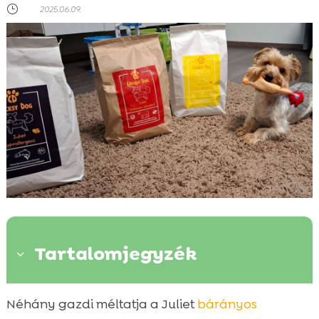
}
2025.06.09.
Tartalomjegyzék
3
Miért válasszuk a Juliet bárányos
Néhány gazdi méltatja a Juliet
bárányos
