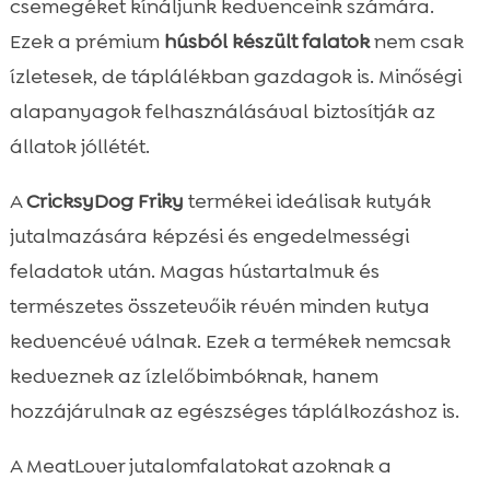
csemegéket kínáljunk kedvenceink számára.
Ezek a prémium
húsból készült falatok
nem csak
ízletesek, de táplálékban gazdagok is. Minőségi
alapanyagok felhasználásával biztosítják az
állatok jóllétét.
A
CricksyDog Friky
termékei ideálisak kutyák
jutalmazására képzési és engedelmességi
feladatok után. Magas hústartalmuk és
természetes összetevőik révén minden kutya
kedvencévé válnak. Ezek a termékek nemcsak
kedveznek az ízlelőbimbóknak, hanem
hozzájárulnak az egészséges táplálkozáshoz is.
A MeatLover jutalomfalatokat azoknak a