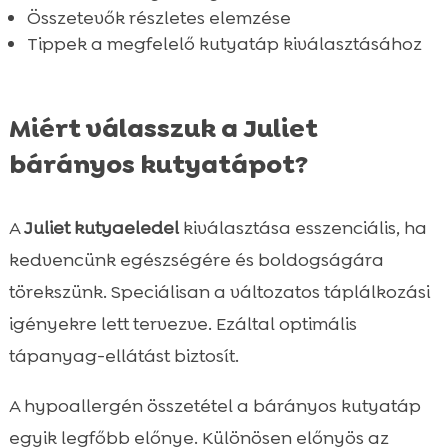
Összetevők részletes elemzése
Juliet bárányos kutyatáp vélemények

Tippek a megfelelő kutyatáp kiválasztásához
Hol vásárolható meg a Juliet bárányos

kutyatáp?
Tippjeink kutyatáp választáshoz

Miért válasszuk a Juliet
Összefoglaló

bárányos kutyatápot?
FAQ

A
Juliet kutyaeledel
kiválasztása esszenciális, ha
kedvencünk egészségére és boldogságára
törekszünk. Speciálisan a változatos táplálkozási
igényekre lett tervezve. Ezáltal optimális
tápanyag-ellátást biztosít.
A hypoallergén összetétel a bárányos kutyatáp
egyik legfőbb előnye. Különösen előnyös az