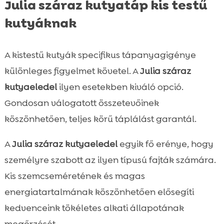
Julia száraz kutyatáp kis testű
kutyáknak
A kistestű kutyák specifikus tápanyagigénye
különleges figyelmet követel. A
Julia száraz
kutyaeledel
ilyen esetekben kiváló opció.
Gondosan válogatott összetevőinek
köszönhetően, teljes körű táplálást garantál.
A
Julia száraz kutyaeledel
egyik fő erénye, hogy
személyre szabott az ilyen típusú fajták számára.
Kis szemcseméretének és magas
energiatartalmának köszönhetően elősegíti
kedvenceink tökéletes alkati állapotának