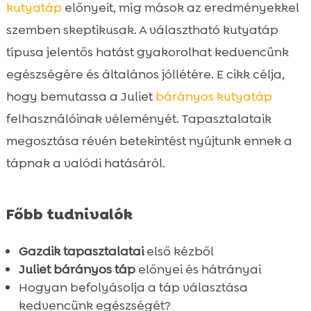
kutyatápot?
kutyatáp
előnyeit, míg mások az eredményekkel
Gazdik tapasztalatai: Első kézből származó

szemben skeptikusak. A választható kutyatáp
vélemények
típusa jelentős hatást gyakorolhat kedvencünk
Juliet bárányos kutyatáp összetevői

egészségére és általános jóllétére. E cikk célja,
Milyen előnyökkel jár a bárányos

hogy bemutassa a Juliet
bárányos kutyatáp
kutyatáp?
felhasználóinak véleményét. Tapasztalataik
CricksyDog kutyatápok

megosztása révén betekintést nyújtunk ennek a
Julia száraz kutyatáp kis testű kutyáknak

tápnak a valódi hatásáról.
CricksyDog Ted száraz kutyatáp közepes

és nagy kutyáknak
CricksyDog Ely nedves kutyatáp
Főbb tudnivalók

CricksyDog Friky és MeatLover

jutalomfalatok
Gazdik tapasztalatai
első kézből
CricksyDog Twinky vitaminok
Juliet bárányos táp
előnyei és hátrányai

Hogyan befolyásolja a táp választása
CricksyDog Chloé sampon és orr&mancs

kedvencünk egészségét?
balzsam