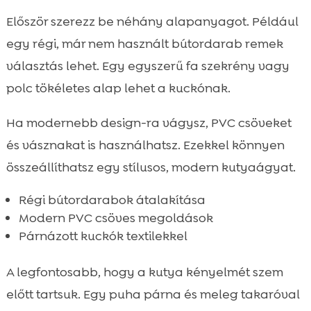
Először szerezz be néhány alapanyagot. Például
egy régi, már nem használt bútordarab remek
választás lehet. Egy egyszerű fa szekrény vagy
polc tökéletes alap lehet a kuckónak.
Ha modernebb design-ra vágysz, PVC csöveket
és vásznakat is használhatsz. Ezekkel könnyen
összeállíthatsz egy stílusos, modern kutyaágyat.
Régi bútordarabok átalakítása
Modern PVC csöves megoldások
Párnázott kuckók textilekkel
A legfontosabb, hogy a kutya kényelmét szem
előtt tartsuk. Egy puha párna és meleg takaróval