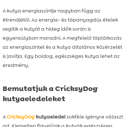
A kutya energiaszintje nagyban függ az
étrendjétől. Az energia- és tápanyagdús ételek
segítik a kutyát a hideg idők során is
egyensúlyban maradni. A megfelelő táplálkozás
az energiaszintet és a kutya általános közérzetét
is javítja. Egy boldog, egészséges kutya lehet az
eredmény.
Bemutatjuk a CricksyDog
kutyaeledeleket
A
CricksyDog
kutyaeledel
sokféle igényre választ
ad. Kiemelten figyelünk a kutyák egészséges