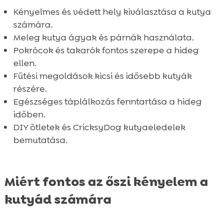
kuckót
Kényelmes és védett hely kiválasztása a kutya
Összefoglaló

számára.
FAQ

Meleg kutya ágyak és párnák használata.
Pokrócok és takarók fontos szerepe a hideg
ellen.
Fűtési megoldások kicsi és idősebb kutyák
részére.
Egészséges táplálkozás fenntartása a hideg
időben.
DIY ötletek és CricksyDog kutyaeledelek
bemutatása.
Miért fontos az őszi kényelem a
kutyád számára