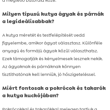
a meglévő bútoraid közé.
Milyen típusú kutya ágyak és párnák
a legideálisabbak?
A kutya méretét és testfelépítését vedd
figyelembe, amikor ágyat választasz. Különféle
anyagú és formájú ágyak közül választhatsz.
Ezek támogatják és kényelmesek lesznek nekik.
Az ágyaknak és párnáknak könnyen
tisztíthatónak kell lenniük, jó hőszigeteléssel.
Miért fontosak a pokrócok és takarók
a kutya kuckójában?
Pokrócokkal és takarókkal melegen tartjuk a