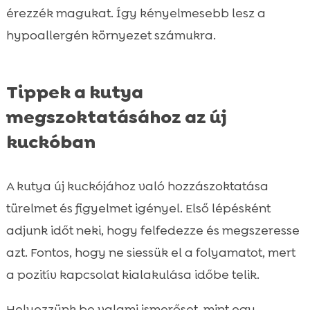
érezzék magukat. Így kényelmesebb lesz a
hypoallergén környezet számukra.
Tippek a kutya
megszoktatásához az új
kuckóban
A kutya új kuckójához való hozzászoktatása
türelmet és figyelmet igényel. Első lépésként
adjunk időt neki, hogy felfedezze és megszeresse
azt. Fontos, hogy ne siessük el a folyamatot, mert
a pozitív kapcsolat kialakulása időbe telik.
Helyezzünk be valami ismerőset, mint egy