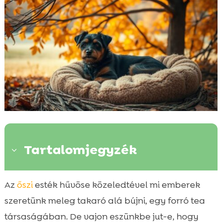
Tartalomjegyzék
3
Miért fontos az őszi kényelem a kutyád
Az
őszi
esték hűvöse közeledtével mi emberek

számára
szeretünk meleg takaró alá bújni, egy forró tea
Az ideális hely kiválasztása

társaságában. De vajon eszünkbe jut-e, hogy