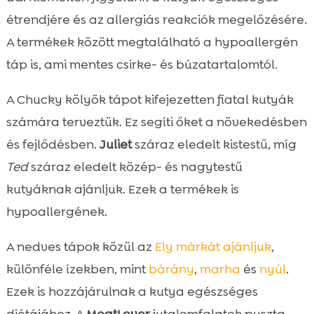
étrendjére és az allergiás reakciók megelőzésére.
A termékek között megtalálható a hypoallergén
táp is, ami mentes csirke- és búzatartalomtól.
A Chucky kölyök tápot kifejezetten fiatal kutyák
számára terveztük. Ez segíti őket a növekedésben
és fejlődésben.
Juliet
száraz eledelt kistestű, míg
Ted
száraz eledelt közép- és nagytestű
kutyáknak ajánljuk. Ezek a termékek is
hypoallergének.
A nedves tápok közül az
Ely márkát ajánljuk
,
különféle ízekben, mint
bárány
,
marha
és
nyúl
.
Ezek is hozzájárulnak a kutya egészséges
diétájához. A
MeatLover
jutalomfalatok puszta