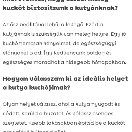
kuckót biztosítsunk a kutyánknak?
Az ősz beálltával lehűl a levegő. Ezért a
kutyáknak is szükségük van meleg helyre. Egy jó
kuckó nemcsak kényelmet, de egészségügyi
előnyöket is ad. Így kedvencünk boldog és
egészséges maradhat a hidegebb hónapokban.
Hogyan válasszam ki az ideális helyet
a kutya kuckójának?
Olyan helyet válassz, ahol a kutya nyugodt és
védett. Kerüld a huzatot, és válassz csendes
szegletet. Kisebb lakásokban építsd be a kuckót