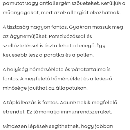
pamutot vagy antiallergén szöveteket. Kerüljük a
műanyagokat, mert azok allergiát okozhatnak.
A tisztaság nagyon fontos. Gyakran mossuk meg
az ágyneműjüket. Porszívózással és
szellőztetéssel is tiszta lehet a levegő. Így
kevesebb lesz a poratka és a pollen.
A helyiség hőmérséklete és páratartalma is
fontos. A megfelelő hőmérséklet és a levegő
minősége javíthat az állapotukon.
A táplálkozás is fontos. Adunk nekik megfelelő
étrendet. Ez támogatja immunrendszerüket.
Mindezen lépések segíthetnek, hogy jobban