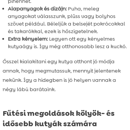
pihenhet.
Alapanyagok és dizájn:
Puha, meleg
anyagokat válasszunk, plüss vagy bolyhos
szövet például. Béleljük a belsejét pokrócokkal
és takarókkal, ezek is hőszigetelnek.
Extra kényelem:
Legyen ott egy kényelmes
kutyaágy is. Így még otthonosabb lesz a kuckó.
Ősszel kialakítani egy kutya otthont jó módja
annak, hogy megmutassuk, mennyit jelentenek
nekünk. Így a hidegben is jó helyen vannak a
négy lábú barátaink.
Fűtési megoldások kölyök- és
idősebb kutyák számára