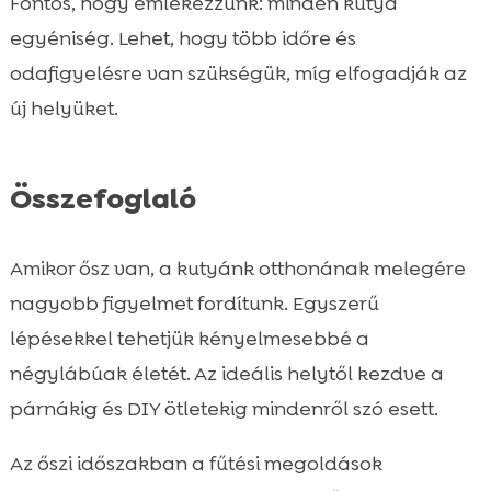
Fontos, hogy emlékezzünk: minden kutya
egyéniség. Lehet, hogy több időre és
odafigyelésre van szükségük, míg elfogadják az
új helyüket.
Összefoglaló
Amikor ősz van, a kutyánk otthonának melegére
nagyobb figyelmet fordítunk. Egyszerű
lépésekkel tehetjük kényelmesebbé a
négylábúak életét. Az ideális helytől kezdve a
párnákig és DIY ötletekig mindenről szó esett.
Az őszi időszakban a fűtési megoldások