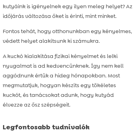
Kutya ágyak és párnák kiválasztása

kutyáink is igényelnek egy ilyen meleg helyet? Az
Pokrócok és takarók szerepe

időjárás változása őket is érinti, mint minket.
Kutya meleg kuckó készítése ősz időszakra

Fontos tehát, hogy otthonunkban egy kényelmes,
Fűtési megoldások kölyök- és idősebb

kutyák számára
védett helyet alakítsunk ki számukra.
DIY kutya kuckó ötletek

A kuckó kialakítása fizikai kényelmet és lelki
Az egészséges táplálkozás fontossága a

nyugalmat is ad kedvencünknek. Így nem kell
hideg időben
aggódnunk értük a hideg hónapokban. Most
Bemutatjuk a CricksyDog kutyaeledeleket

megmutatjuk, hogyan készíts egy tökéletes
További kényeztető módszerek a kutyád

számára
kuckót, és tanácsokat adunk, hogy kutyád
Az allergiás kutyák különleges igényei
élvezze az ősz szépségeit.

Tippek a kutya megszoktatásához az új

kuckóban
Legfontosabb tudnivalók
Mit tegyünk, ha a kutyánk nem használja a
