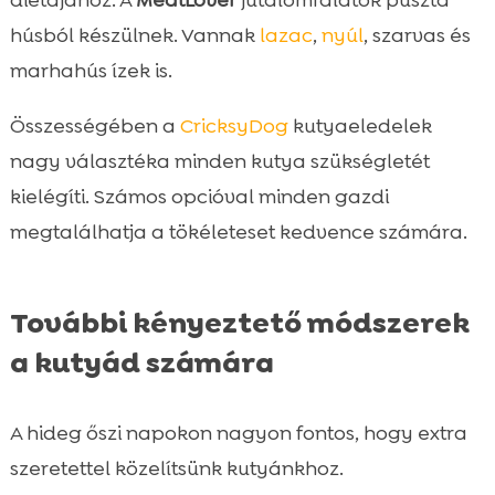
húsból készülnek. Vannak
lazac
,
nyúl
, szarvas és
marhahús ízek is.
Összességében a
CricksyDog
kutyaeledelek
nagy választéka minden kutya szükségletét
kielégíti. Számos opcióval minden gazdi
megtalálhatja a tökéleteset kedvence számára.
További kényeztető módszerek
a kutyád számára
A hideg őszi napokon nagyon fontos, hogy extra
szeretettel közelítsünk kutyánkhoz.