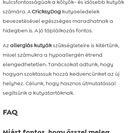
kulcsfontosságúak a kölyök- és idősebb kutyák
számára. A
CricksyDog
kutyaeledelek
bevezetésével egészséges maradhatnak a
hidegben is. A jó táplálkozás fontos.
Az
allergiás kutyák
szükségleteire is kitértünk,
mivel számukra a hypoallergén étrend
elengedhetetlen. Tanácsokat adtunk, hogy
hogyan szoktassuk hozzá kedvencünket az új
helyhez. Célunk, hogy hasznos útmutatással
segítsünk a kutyatartóknak.
FAQ
Miért fontos, hogy ősszel meleg