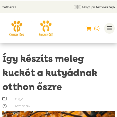
🇭🇺 Magyar termékfejlesztés
(0)
Így készíts meleg
kuckót a kutyádnak
otthon őszre
m
kutya
}
2025.08.06.