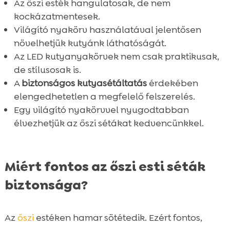
Az őszi esték hangulatosak, de nem
Összefoglaló

kockázatmentesek.
FAQ

Világító nyakörv használatával jelentősen
növelhetjük kutyánk láthatóságát.
Az LED kutyanyakörvek nem csak praktikusak,
de stílusosak is.
A
biztonságos kutyasétáltatás
érdekében
elengedhetetlen a megfelelő felszerelés.
Egy világító nyakörvvel nyugodtabban
élvezhetjük az őszi sétákat kedvencünkkel.
Miért fontos az őszi esti séták
biztonsága?
Az
őszi
estéken hamar sötétedik. Ezért fontos,