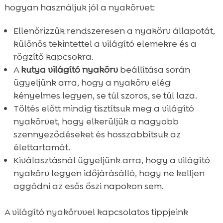
hogyan használjuk jól a nyakörvet:
Ellenőrizzük rendszeresen a nyakörv állapotát,
különös tekintettel a világító elemekre és a
rögzítő kapcsokra.
A
kutya világító nyakörv
beállítása során
ügyeljünk arra, hogy a nyakörv elég
kényelmes legyen, se túl szoros, se túl laza.
Töltés előtt mindig tisztítsuk meg a világító
nyakörvet, hogy elkerüljük a nagyobb
szennyeződéseket és hosszabbítsuk az
élettartamát.
Kiválasztásnál ügyeljünk arra, hogy a világító
nyakörv legyen időjárásálló, hogy ne kelljen
aggódni az esős őszi napokon sem.
A világító nyakörvvel kapcsolatos tippjeink