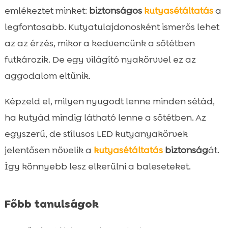
Hogyan válasszuk ki a megfelelő világító
emlékeztet minket:
biztonságos
kutyasétáltatás
a

nyakörvet?
legfontosabb. Kutyatulajdonosként ismerős lehet
A világító nyakörv helyes használata

az az érzés, mikor a kedvencünk a sötétben
Világító nyakörvek különböző fajtáknak és

futkározik. De egy világító nyakörvvel ez az
méreteknek
aggodalom eltűnik.
Trendi és stílusos világító nyakörvek

Kutyáink egészsége az őszi séták alatt
Képzeld el, milyen nyugodt lenne minden sétád,

Különleges ajánlat: CricksyDog kutyatáp
ha kutyád mindig látható lenne a sötétben. Az

Kutyagyerekek és világító nyakörvek

egyszerű, de stílusos LED kutyanyakörvek
kapcsolata
jelentősen növelik a
kutyasétáltatás
biztonság
át.
Mire figyeljünk esti séták során?

Így könnyebb lesz elkerülni a baleseteket.
kutya világító nyakörv használata ősz

Hol vásárolhatunk világító nyakörvet?

Főbb tanulságok
DIY világító nyakörv készítése otthon

Kutyás közösségek és világító nyakörvek
