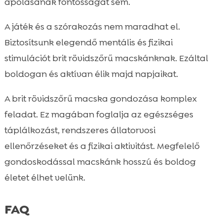
ápolásának fontosságát sem.
A játék és a szórakozás nem maradhat el.
Biztosítsunk elegendő mentális és fizikai
stimulációt brit rövidszőrű macskánknak. Ezáltal
boldogan és aktívan élik majd napjaikat.
A brit rövidszőrű macska gondozása komplex
feladat. Ez magában foglalja az egészséges
táplálkozást, rendszeres állatorvosi
ellenőrzéseket és a fizikai aktivitást. Megfelelő
gondoskodással macskánk hosszú és boldog
életet élhet velünk.
FAQ