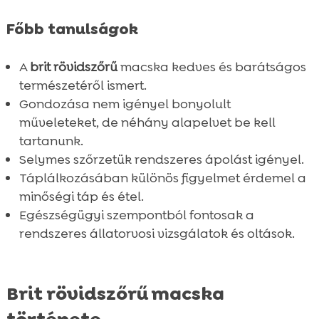
Egészségügyi tippek és oltások

Főbb tanulságok
Alomhasználat

Szórakozás és játékok
A
brit rövidszőrű
macska kedves és barátságos

Utazás macskával
természetéről ismert.

Gondozása nem igényel bonyolult
Fogászati gondozás

műveleteket, de néhány alapelvet be kell
Lakás vs kültéri macskatartás

tartanunk.
Brit rövidszőrű macska aktivitási igényei

Selymes szőrzetük rendszeres ápolást igényel.
Összefoglaló

Táplálkozásában különös figyelmet érdemel a
FAQ
minőségi táp és étel.

Egészségügyi szempontból fontosak a
rendszeres állatorvosi vizsgálatok és oltások.
Brit rövidszőrű macska
története