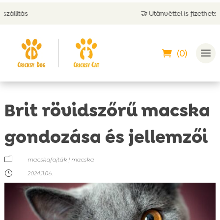
🤝 Utánvéttel is fizethetsz
(0)
Brit rövidszőrű macska
gondozása és jellemzői
m
macskafajták
|
macska
}
2024.11.06.