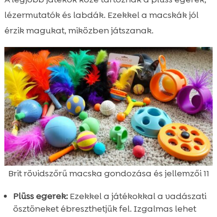
lézermutatók és labdák. Ezekkel a macskák jól
érzik magukat, miközben játszanak.
Brit rövidszőrű macska gondozása és jellemzői 11
Plüss egerek:
Ezekkel a játékokkal a vadászati
ösztöneket ébreszthetjük fel. Izgalmas lehet