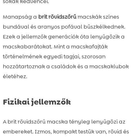
sokak kedvencei.
Manapság a
brit rövidszőrű
macskák színes
bundával és aranyos pofával büszkélkednek.
Ezek a jellemzők generációk óta lenyűgözik a
macskabarátokat. Mint a macskafajták
történelmének egyedi tagjai, szorosan
hozzátartoznak a családok és a macskaklubok
életéhez.
Fizikai jellemzők
A brit rövidszőrű macska tényleg lenyűgözi az
embereket. Izmos, kompakt testük van, rövid és