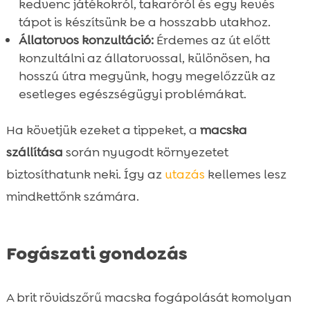
kedvenc játékokról, takaróról és egy kevés
tápot is készítsünk be a hosszabb utakhoz.
Állatorvos konzultáció:
Érdemes az út előtt
konzultálni az állatorvossal, különösen, ha
hosszú útra megyünk, hogy megelőzzük az
esetleges egészségügyi problémákat.
Ha követjük ezeket a tippeket, a
macska
szállítása
során nyugodt környezetet
biztosíthatunk neki. Így az
utazás
kellemes lesz
mindkettőnk számára.
Fogászati gondozás
A brit rövidszőrű macska fogápolását komolyan