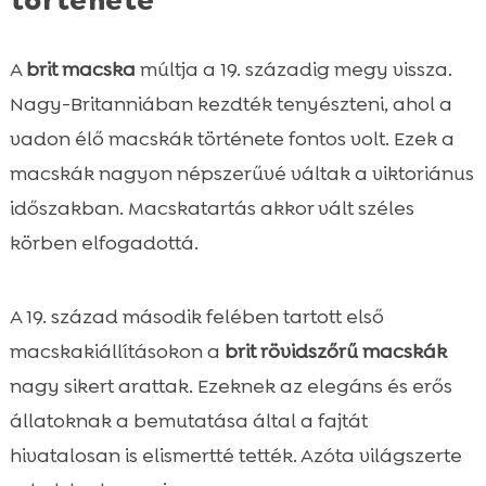
A
brit macska
múltja a 19. századig megy vissza.
Nagy-Britanniában kezdték tenyészteni, ahol a
vadon élő macskák története fontos volt. Ezek a
macskák nagyon népszerűvé váltak a viktoriánus
időszakban. Macskatartás akkor vált széles
körben elfogadottá.
A 19. század második felében tartott első
macskakiállításokon a
brit rövidszőrű macskák
nagy sikert arattak. Ezeknek az elegáns és erős
állatoknak a bemutatása által a fajtát
hivatalosan is elismertté tették. Azóta világszerte