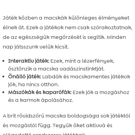
Játék közben a macskák különleges élményeket
élnek át. Ezek a játékok nem csak szórakoztatnak,
de az egészségük megőrzését is segítik. Minden
nap játsszunk velük kicsit.
Interaktív játék:
Ezek, mint a lézerfények,
ösztönzik a macska vadászinstinktját.
Önálló játék:
Labdák és macskamentes játékok
jók, ha nincs otthon.
Mászókák és kaparófák:
Ezek jók a mozgáshoz
és a karmok ápolásához.
A brit rövidszőrű macska boldogsága sok játéktól
és mozgástól függ. Tegyük őket aktívvá és
elégedetté rendszeres játékkal!