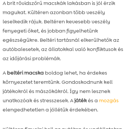
A brit rövidszőrű macskák lakásban is jól érzik
magukat. Kültéren azonban több veszély
leselkedik rájuk. Beltéren kevesebb veszély
fenyegeti őket, és jobban figyelhetünk
egészségükre. Beltéri tartásnál elkerülhetők az
autóbalesetek, az állatokkal való konfliktusok és
az időjárási problémák.
A
beltéri macska
boldog lehet, ha érdekes
környezetet teremtünk. Gondoskodnunk kell
játékokról és mászókákról. Így nem lesznek
unatkozóak és stresszesek. A
játék
és a
mozgás
elengedhetetlen a jóllétük érdekében.