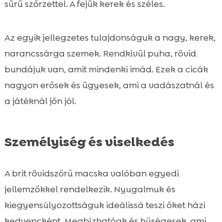
sűrű szőrzettel. A fejük kerek és széles.
Az egyik jellegzetes tulajdonságuk a nagy, kerek,
narancssárga szemek. Rendkívül puha, rövid
bundájuk van, amit mindenki imád. Ezek a cicák
nagyon erősek és ügyesek, ami a vadászatnál és
a játéknál jön jól.
Személyiség és viselkedés
A brit rövidszőrű macska valóban egyedi
jellemzőkkel rendelkezik. Nyugalmuk és
kiegyensúlyozottságuk ideálissá teszi őket házi
kedvencként. Megbízhatóak és hűségesek, ami