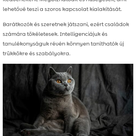
lehetővé teszi a szoros kapcsolat kialakítását.
Barátkozók és szeretnek játszani, ezért családok
számára tökéletesek. Intelligenciájuk és
tanulékonyságuk révén könnyen taníthatók új
trükkökre és szabályokra.