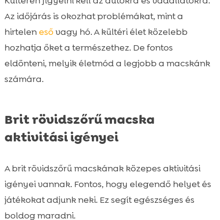
Kültéren figyelni kell az autókra és vadállatokra.
Az időjárás is okozhat problémákat, mint a
hirtelen
eső
vagy hó. A kültéri élet közelebb
hozhatja őket a természethez. De fontos
eldönteni, melyik életmód a legjobb a macskánk
számára.
Brit rövidszőrű macska
aktivitási igényei
A brit rövidszőrű macskának közepes aktivitási
igényei vannak. Fontos, hogy elegendő helyet és
játékokat adjunk neki. Ez segít egészséges és
boldog maradni.