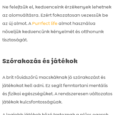
Ne felejtsük el, kedvenceink érzékenyek lehetnek
az alomváltásra. Ezért fokozatosan vezessük be
az új almot. A
Purrfect life
almot használva
növeljük kedvencünk kényelmét és otthonunk
tisztaságát.
Szórakozás és játékok
A brit rövidszőrű macskáknak jó szórakozást és
játékokat kell adni. Ez segít fenntartani mentális
és fizikai egészségüket. A rendszeresen változatos
játékok kulcsfontosságúak.
A legjobb játékok közé tartoznak a plüss egerek,