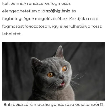
kell venni. A rendszeres fogmosás
elengedhetetlen a jó
szájhigiénia
és
fogbetegségek megelőzéséhez. Kezdjük a napi
fogmosást fokozatosan, így elkerülhetjük a rossz
leheletet.
Brit rövidszőrű macska gondozása és jellemzői 12