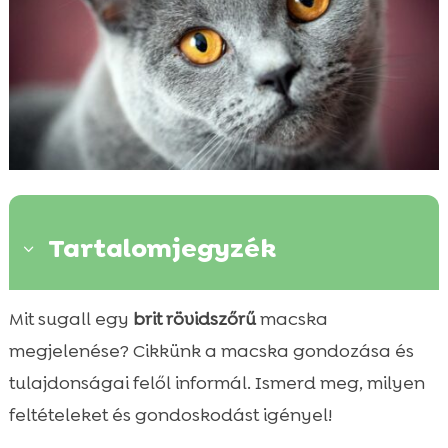
Tartalomjegyzék
3
Brit rövidszőrű macska története
Mit sugall egy
brit rövidszőrű
macska

Fizikai jellemzők
megjelenése? Cikkünk a macska gondozása és

Személyiség és viselkedés
tulajdonságai felől informál. Ismerd meg, milyen

Gondozás általános elvei
feltételeket és gondoskodást igényel!

Étrend és táplálkozás
