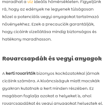
maradhat a
víz
ideális hőmérsékleten. Figyeljünk
rá, hogy az edények ne legyenek túlságosan
közel a potenciális vegyi anyagokat tartalmazó
növényekhez. Ezek a precauciók garantálják,
hogy cicáink vízellátása mindig biztonságos és
hatékony maradhasson.
Rovarcsapdák és vegyi anyagok
A
kerti rovarirtók
bizonyos kockázatokkal járnak
cicáink számára. A kíváncsiságuk miatt macskák
gyakran kutatnak a kert minden részében. Ez
magában foglalja azokat a helyeket is, ahol
rovarcsapdákat és vegyi anyagokat helyeztek el.