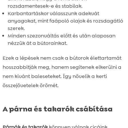
rozsdamentesek-e és stabilak.
Karbantartáskor válasszunk adekvát
anyagokat, mint faápoló olajok és rozsdagátló
szerek.
Minden szezonváltás előtt és után alaposan
nézzük át a bútorainkat.
Ezek a lépések nem csak a bútorok élettartamát
hosszabbítják meg, hanem segítenek elkerülni a
nem kívánt baleseteket. Így növelik a kerti
összejövetelek örömét.
A párna és takarók csábítása
Párnák és takarók
könnyen válnak cicáink