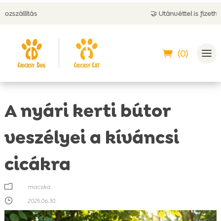
🤝 Utánvéttel is fizethetsz
(0)
A nyári kerti bútor
veszélyei a kíváncsi
cicákra
m
macska
}
2025.06.30.