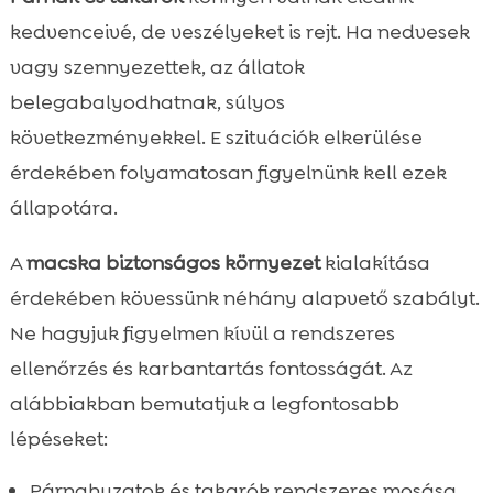
kedvenceivé, de veszélyeket is rejt. Ha nedvesek
vagy szennyezettek, az állatok
belegabalyodhatnak, súlyos
következményekkel. E szituációk elkerülése
érdekében folyamatosan figyelnünk kell ezek
állapotára.
A
macska biztonságos környezet
kialakítása
érdekében kövessünk néhány alapvető szabályt.
Ne hagyjuk figyelmen kívül a rendszeres
ellenőrzés és karbantartás fontosságát. Az
alábbiakban bemutatjuk a legfontosabb
lépéseket:
Párnahuzatok és takarók rendszeres mosása.