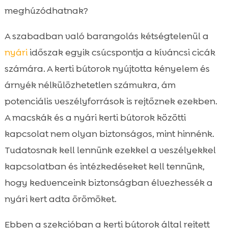
A kerti bútorok anyaga
meghúzódhatnak?

Közlekedési és ugrálási lehetőségek

A szabadban való barangolás kétségtelenül a
Kavicsos felületek és padlóburkolatok

nyári
időszak egyik csúcspontja a kíváncsi cicák
Napernyők és napellenzők

számára. A kerti bútorok nyújtotta kényelem és
Víz, tálak és itatók

árnyék nélkülözhetetlen számukra, ám
Rovarcsapdák és vegyi anyagok

potenciális veszélyforrások is rejtőznek ezekben.
A napozás és a hőkimerültség veszélyei

A macskák és a nyári kerti bútorok közötti
Biztonságos kerti játékok

kapcsolat nem olyan biztonságos, mint hinnénk.
A macska nyár kerti bútor kapcsolatának

áttekintése
Tudatosnak kell lennünk ezekkel a veszélyekkel
CricksyCat termékek bemutatása
kapcsolatban és intézkedéseket kell tennünk,

Hogyan biztosíthatunk biztonságos
hogy kedvenceink biztonságban élvezhessék a

környezetet a cicáknak?
nyári kert adta örömöket.
Összefoglaló

Ebben a szekcióban a kerti bútorok által rejtett
FAQ
