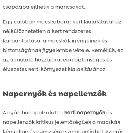
csapdába ejthetik a mancsokat.
Egy valóban macskabarát kert kialakításához
nélkülözhetetlen a kert rendszeres
karbantartása, a macskák igényeinek és
biztonságának figyelembe vétele. Reméljük, ez
az útmutató hozzájárul egy biztonságos és
élvezetes kerti környezet kialakításához.
Napernyők és napellenzők
A nyári hónapok alatt a
kerti napernyők
és
napellenzők kritikus jelentőségűek a macskák
kényelme és egészsége szempontjából. Az erős