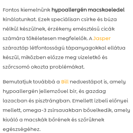
Fontos kiemelnünk
hypoallergén macskaeledel
kínálatunkat. Ezek speciálisan csirke és búza
nélkül készülnek, érzékeny emésztésű cicák
számára tökéletesen megfelelők. A
Jasper
száraztáp létfontosságú tápanyagokkal ellátva
készül, miközben előzze meg vizeletkő és
szőrcsomó okozta problémákat.
Bemutatjuk továbbá a
Bill
nedvestápot is, amely
hypoallergén jellemzővel bír, és gazdag
lazacban és pisztrángban. Emellett ízbeli előnyei
mellett, omega-3 zsírsavakban bővelkedik, amely
kiváló a macskák bőrének és szőrüknek
egészségéhez.