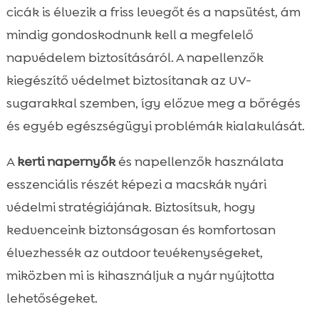
cicák is élvezik a friss levegőt és a napsütést, ám
mindig gondoskodnunk kell a megfelelő
napvédelem biztosításáról. A napellenzők
kiegészítő védelmet biztosítanak az UV-
sugarakkal szemben, így előzve meg a bőrégés
és egyéb egészségügyi problémák kialakulását.
A
kerti napernyők
és napellenzők használata
esszenciális részét képezi a macskák nyári
védelmi stratégiájának. Biztosítsuk, hogy
kedvenceink biztonságosan és komfortosan
élvezhessék az outdoor tevékenységeket,
miközben mi is kihasználjuk a nyár nyújtotta
lehetőségeket.