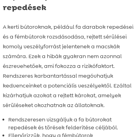
repedések
A kerti bútoroknak, például fa darabok repedései
és a fémbútorok rozsdásodása, rejtett sérülései
komoly veszélyforrást jelentenek a macskák
számára. Ezek a hibák gyakran nem azonnal
észrevehetőek, ami fokozza a rizikófaktort.
Rendszeres karbantartással megóvhatjuk
kedvenceinket a potenciális veszélyektől. Ezáltal
kizárhatjuk azokat a rejtett károkat, amelyek
sérüléseket okozhatnak az állatoknak.
Rendszeresen vizsgáljuk a fa bútorokat
repedések és törések felderítése céljából.
Ellenőrizzük, hogy a fémbútorok