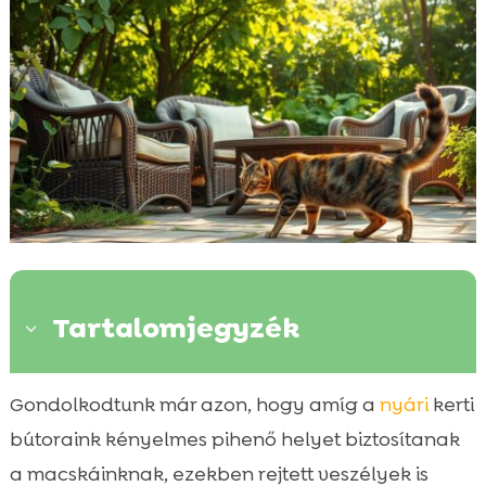
Tartalomjegyzék
3
A friss levegő és a kerti bútorok vonzereje
Gondolkodtunk már azon, hogy amíg a
nyári
kerti

Rejtett depressziók és repedések
bútoraink kényelmes pihenő helyet biztosítanak

A párna és takarók csábítása
a macskáinknak, ezekben rejtett veszélyek is
