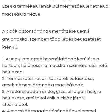
Ezek a termékek rendkívül mérgezőek lehetnek a
macskákra nézve.
A cicák biztonságának megőrzése vegyi
anyagokkal szemben több lépés bevezetését
igényli:
A vegyi anyagok használatának kerülése a
kertben, különösen a macskák számára elérhető
helyeken.
Természetes rovarirtó szerek választása,
amelyek nem ártanak a macskáknak.
A rovarcsapdák és vegyszerek olyan helyre
helyezése, ami távol esik a cicák járási
útvonalától.
A macskák magatartásának figyelemmel