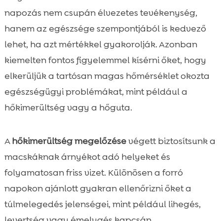
napozás nem csupán élvezetes tevékenység,
hanem az egészsége szempontjából is kedvező
lehet, ha azt mértékkel gyakorolják. Azonban
kiemelten fontos figyelemmel kísérni őket, hogy
elkerüljük a tartósan magas hőmérséklet okozta
egészségügyi problémákat, mint például a
hőkimerültség vagy a hőguta.
A
hőkimerültség megelőzése
végett biztosítsunk a
macskáknak árnyékot adó helyeket és
folyamatosan friss vizet. Különösen a forró
napokon ajánlott gyakran ellenőrizni őket a
túlmelegedés jelenségei, mint például lihegés,
levertség vagy émelygés kapcsán.